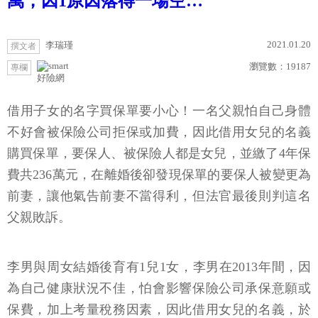
萬，因1原因落得一場空…
2021.01.20
李瑞瑾
撰文者
瀏覽數：
19187
專欄
好險網
借用子女的名字買保單要小心！一名父親怕自己身體
不好會被保險公司拒保或加費，因此借用女兒的名義
購買保單，要保人、被保險人都是女兒，並繳了4年保
費共236萬元，在離婚後卻發現保單的要保人被變更為
前妻，讓他氣告前妻不當得利，但法官最後則判這名
父親敗訴。
李男與周女結婚後育有1兒1女，李男在2013年間，因
為自己健康狀況不佳，怕會影響保險公司承保意願或
保費，加上考量稅務因素，因此借用女兒的名義，於