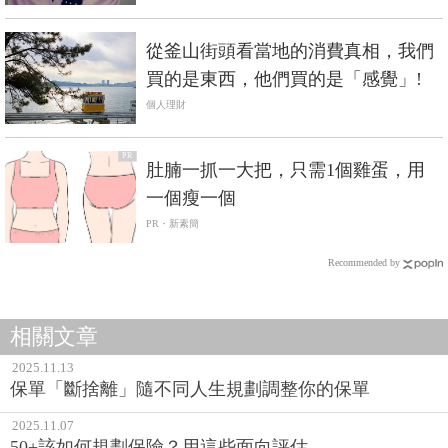
從釜山街頭看當地的消費真相，我們
買的是東西，他們買的是「感覺」!
個人理財
PR
肚腩一抓一大把，只需1個雞蛋，用
一個瘦一個
PR・新素簡
Recommended by
相關文章
2025.11.13
保單「斷捨離」隨不同人生規劃調整你的保單
2025.11.07
50+該如何規劃保險？用這些面向評估