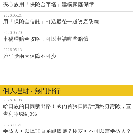
夾心族用「保險金字塔」建構家庭保障
2026.05.21
用「保險金信託」打造最後一道資產防線
2026.05.20
車禍理賠全攻略，可以申請哪些賠償
2026.05.13
旅平險兩大保障不可少
個人理財 ‧ 熱門排行
2026.07.08
哈日族的日圓新出路！國內首張日圓計價終身壽險，宣
告利率喊到3%
2023.11.21
受益人可以填非直系親屬嗎？朋友可不可以當受益人？