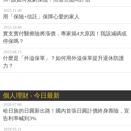
2025.11.06
用「保險+信託」保障心愛的家人
2025.10.09
實支實付醫療險將漲價，專家揭4大原因！我該減碼或
停保嗎？
2025.08.25
什麼是「外溢保單」？如何用外溢保單提升退休防護
力？
個人理財 ‧ 今日最新
2026.07.08
哈日族的日圓新出路！國內首張日圓計價終身壽險，宣
告利率喊到3%
2026.05.21