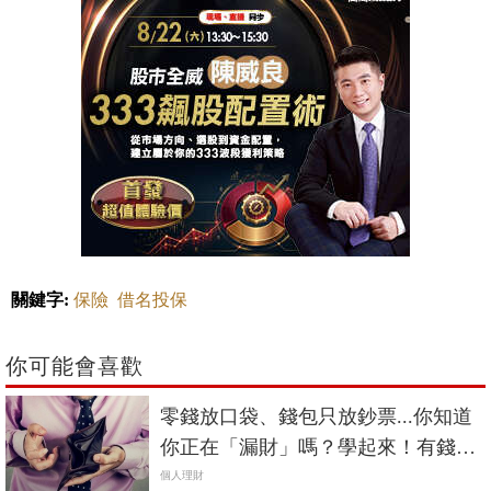
關鍵字:
保險
借名投保
你可能會喜歡
零錢放口袋、錢包只放鈔票...你知道
你正在「漏財」嗎？學起來！有錢人
的錢包分類法
個人理財