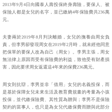
2013年9月4日向國泰人壽投保終身壽險，要保人、被
保險人都是女兒的名字，並已繳納4年保險費共236萬
元。
夫妻兩於2019年8月判決離婚，女兒的撫養由周女負
責，但李男卻發現周女在2019年2月時，就未經他同意
把保單的要保人改為自己（周女）。李男主張，周女
無法律上原因而受有保險費的利益，致他受有財產損
害，因此要求周女返還這4年來的保費236萬元。
周女則抗辯，李男並非「借用」女兒的名義投保，而
是基於保障女兒未來生活及教育費規畫的考量為小孩
投保，並代繳保險費、其性質為贈與；李男不是保險
契約的當事人，也只是為女兒代繳保費而贈與此部分