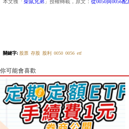
本文獲「
柴鼠兄弟
」授權轉載，原文：
從0050與005
關鍵字:
股票
存股
股利
0050
0056
etf
你可能會喜歡