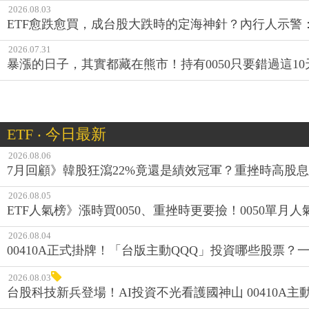
2026.08.03
ETF愈跌愈買，成台股大跌時的定海神針？內行人示警
2026.07.31
暴漲的日子，其實都藏在熊市！持有0050只要錯過這1
ETF ‧ 今日最新
2026.08.06
7月回顧》韓股狂瀉22%竟還是績效冠軍？重挫時高股息E
2026.08.05
ETF人氣榜》漲時買0050、重挫時更要撿！0050單月人
2026.08.04
00410A正式掛牌！「台版主動QQQ」投資哪些股票？
2026.08.03
台股科技新兵登場！AI投資不光看護國神山 00410A主動