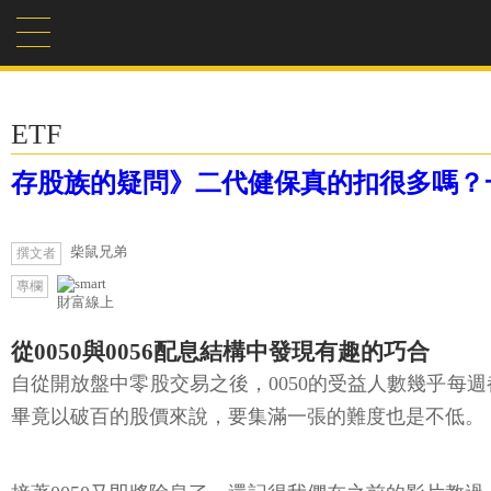
ETF
存股族的疑問》二代健保真的扣很多嗎？一
柴鼠兄弟
撰文者
專欄
財富線上
從0050與0056配息結構中發現有趣的巧合
自從開放盤中零股交易之後，0050的受益人數幾乎每週都
畢竟以破百的股價來說，要集滿一張的難度也是不低。