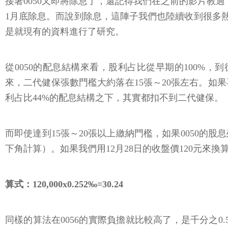
接著0050又即將除息了，還記得我們在之前的影片教
1月底除息。而說到除息，這陣子我們也陸續收到很多熱心
是就現有的資料進行了研究。
從0050的配息結構來看，股利占比從早期的100%
來，二代健保張數門檻大約落在15張～20張左右。如果再去
利占比44%的配息結構之下，其實都扣不到二代健保。
而即使達到15張～20張以上繳納門檻，如果0050的股
下角計算）。如果我們用12月28日的收盤價120元來換
算式：120,000x0.252‰=30.24
同樣的算法在0056的實際負擔就比較高了，是千分之0.