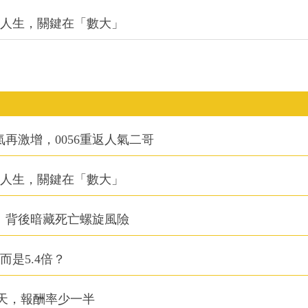
改變人生，關鍵在「數大」
氣再激增，0056重返人氣二哥
改變人生，關鍵在「數大」
：背後暗藏死亡螺旋風險
而是5.4倍？
0天，報酬率少一半