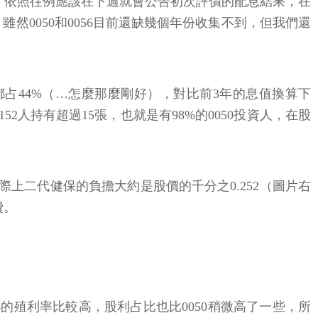
喔，依照往例應該在下週就會公告初次評價的配息結果，在
然0050和0056目前還缺幾個年份收集不到，但我們還
都占44%（…怎麼那麼剛好），對比前3年的息值換算下
52人持有超過15張，也就是有98%的0050投資人，在股
實際上二代健保的負擔大約是股價的千分之0.252（圖片右
費。
56的殖利率比較高，股利占比也比0050稍微高了一些，所