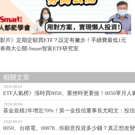
影片》定期定額買ETF？設定有撇步！手續費最低1元
券商大公開-Smart智富ETF研究室
相關文章
2026.08.05
ETF人氣榜》漲時買0050、重挫時更要撿！0050單月人
2026.08.04
基金規模2年增近70%！第一金投信董事長尤昭文：投
2026.08.03
0050、台積電、00878...你願意投資多少錢？真正想