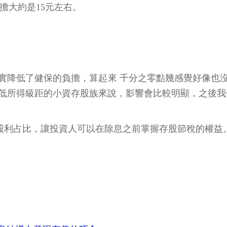
負擔大約是15元左右。
降低了健保的負擔，算起來 千分之零點幾感覺好像也沒
對低所得級距的小資存股族來說，影響會比較明顯，之後
露股利占比，讓投資人可以在除息之前掌握存股節稅的權益