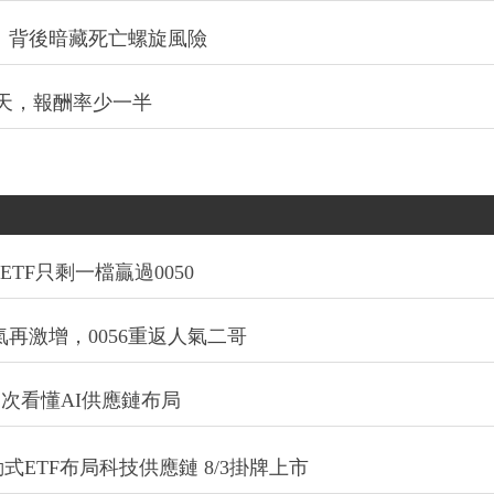
：背後暗藏死亡螺旋風險
0天，報酬率少一半
TF只剩一檔贏過0050
氣再激增，0056重返人氣二哥
一次看懂AI供應鏈布局
式ETF布局科技供應鏈 8/3掛牌上市