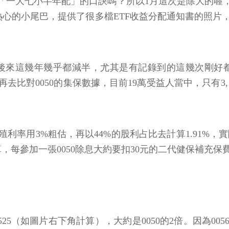
過「一大七小半年配」的口訣嗎？所以1月這次是除大的
的小尾巴，提供了很多檔ETF收益分配通知書的照片，雖
，到後來這幾年幾乎都減半，尤其是有記錄到的這幾次剛好
比對0050的集保數據，目前19萬受益人當中，只有3,1
息殖利率用3%粗估，再以44%的股利占比去計算1.91%，
算，每參加一張0050除息大約要扣30元的二代健保補充保
525（如圖片右下角計算），大約是0050的2倍。因為00