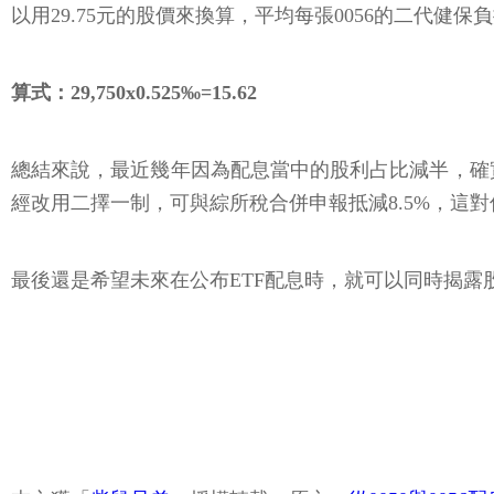
以用29.75元的股價來換算，平均每張0056的二代健保
算式：29,750x0.525‰=15.62
總結來說，最近幾年因為配息當中的股利占比減半，確實
經改用二擇一制，可與綜所稅合併申報抵減8.5%，這
最後還是希望未來在公布ETF配息時，就可以同時揭