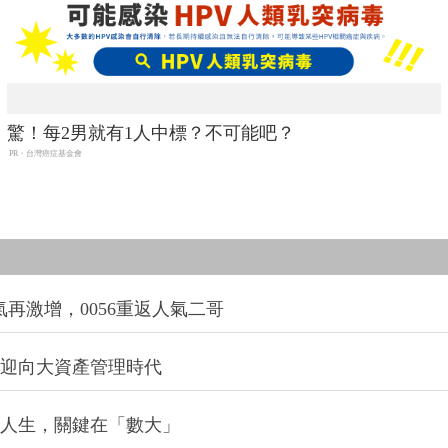
驚！每2男就有1人中標？不可能吧？
PR・台灣癌症基金會
氣再激增，0056重返人氣二哥
信迎向大資產管理時代
改變人生，關鍵在「數大」