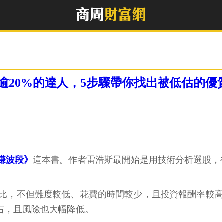
逾20%的達人，5步驟帶你找出被低估的優
賺波段》
這本書。作者雷浩斯最開始是用技術分析選股，
比，不但難度較低、花費的時間較少，且投資報酬率較
右，且風險也大幅降低。