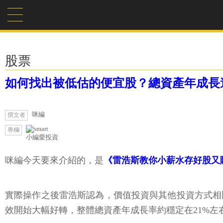
股票
如何找出被低估的便宜股？總資產年成長
咪編
撰文者
專欄
小編愛投資
咪編今天要來介紹的，是
《雷浩斯教你小薪水存好股又
實際操作之後雷浩斯認為，價值投資與其他投資方式相
效開始大幅好轉，整體總資產年成長率約穩定在21%左