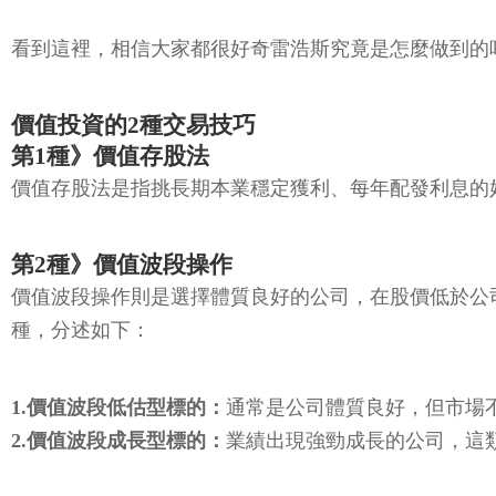
看到這裡，相信大家都很好奇雷浩斯究竟是怎麼做到的
價值投資的2種交易技巧
第1種》價值存股法
價值存股法是指挑長期本業穩定獲利、每年配發利息的
第2種》價值波段操作
價值波段操作則是選擇體質良好的公司，在股價低於公
種，分述如下：
1.價值波段低估型標的：
通常是公司體質良好，但市場
2.價值波段成長型標的：
業績出現強勁成長的公司，這