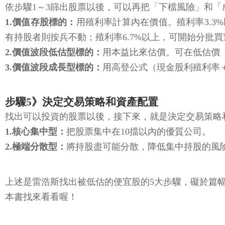
依步驟1～3篩出股票以後，可以再把「下檔風險」和
1.價值存股標的：
用殖利率計算內在價值。殖利率3.3%
有持股者則按兵不動；殖利率6.7%以上，可開始分批買
2.價值波段低估型標的：
用本益比來估價。可在低估價（
3.價值波段成長型標的：
用高登公式（現金股利殖利率
步驟5》決定交易策略和資產配置
找出可以投資的股票以後，接下來，就是決定交易策略
1.核心集中型：
把股票集中在10擋以內的優質公司。
2.極端分散型：
將持股盡可能分散，降低集中持股的風
上述是雷浩斯找出被低估的便宜股的5大步驟，礙於篇
本書找來看看喔！