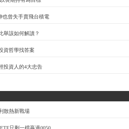
神也曾失手賣飛台積電
此舉該如何解讀？
投資哲學找答案
輕投資人的4大忠告
利散熱新戰場
TF只剩一檔贏過0050