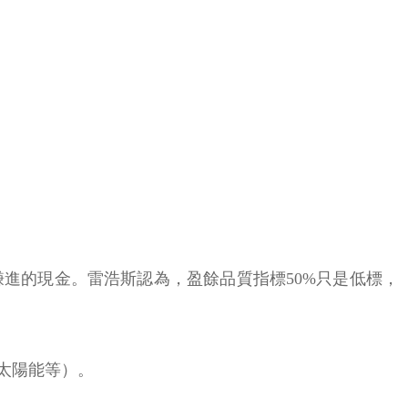
進的現金。雷浩斯認為，盈餘品質指標50%只是低標，
太陽能等）。