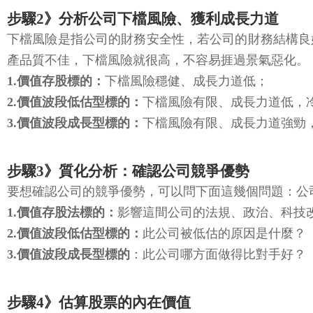
步驟2》分析公司下檔風險、獲利成長力道
下檔風險是指公司的財務安全性，若公司的財務結構良
產品質不佳，下檔風險就很高，不容易捱過景氣惡化。
1.價值存股標的：
下檔風險穩健、成長力道低；
2.價值波段低估型標的：
下檔風險有限、成長力道低，
3.價值波段成長型標的：
下檔風險有限、成長力道強勁
步驟3》質化分析：確認公司競爭優勢
要想確認公司的競爭優勢，可以問下面這幾個問題：公
1.價值存股法標的：
影響這間公司的法規、政治、科技
2.價值波段低估型標的：
此公司被低估的原因是什麼？
3.價值波段成長型標的
：此公司哪方面做得比對手好？
步驟4》估算股票的內在價值