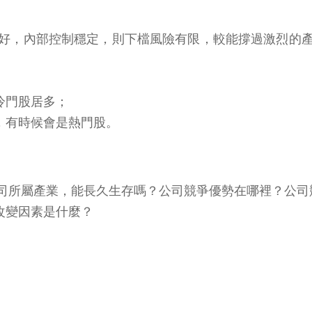
好，內部控制穩定，則下檔風險有限，較能撐過激烈的
冷門股居多；
，有時候會是熱門股。
司所屬產業，能長久生存嗎？公司競爭優勢在哪裡？公司
改變因素是什麼？