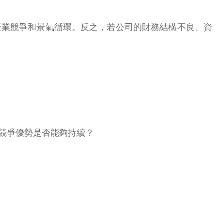
產業競爭和景氣循環。反之，若公司的財務結構不良、資
競爭優勢是否能夠持續？