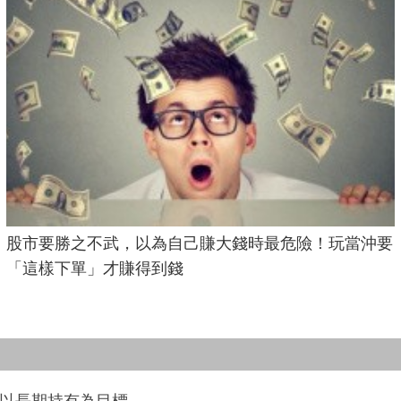
股市要勝之不武，以為自己賺大錢時最危險！玩當沖要
「這樣下單」才賺得到錢
並以長期持有為目標