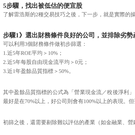
5步驟，找出被低估的便宜股
了解雷浩斯的2種交易技巧之後，下一步，就是實際的操
步驟1》選出財務條件良好的公司，並排除劣勢
可以利用3個財務條件做初步篩選：
1.近5年ROE平均＞10%；
2.近5年每股自由現金流平均＞0元；
3.近1年盈餘品質指標＞50%。
其中盈餘品質指標的公式為「營業現金流／稅後淨利」
最好是在70%以上，好公司則會有100%以上的表現
初篩之後，還需要剔除難以評估的產業（如金融業、營建