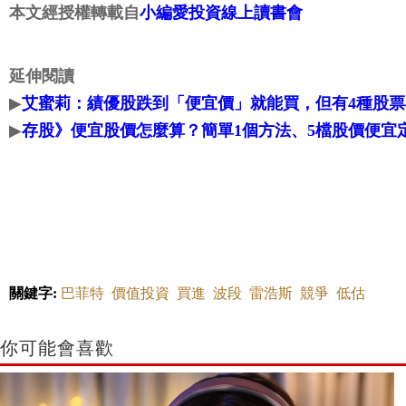
本文經授權轉載自
小編愛投資線上讀書會
延伸閱讀
▶
艾蜜莉：績優股跌到「便宜價」就能買，但有4種股
▶
存股》便宜股價怎麼算？簡單1個方法、5檔股價便宜
關鍵字:
巴菲特
價值投資
買進
波段
雷浩斯
競爭
低估
你可能會喜歡