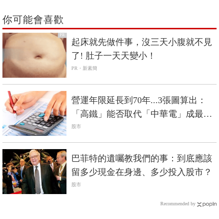
你可能會喜歡
PR
起床就先做件事，沒三天小腹就不見
了! 肚子一天天變小！
PR・新素簡
營運年限延長到70年...3張圖算出：
「高鐵」能否取代「中華電」成最佳
定存股？
股市
巴菲特的遺囑教我們的事：到底應該
留多少現金在身邊、多少投入股市？
股市
Recommended by