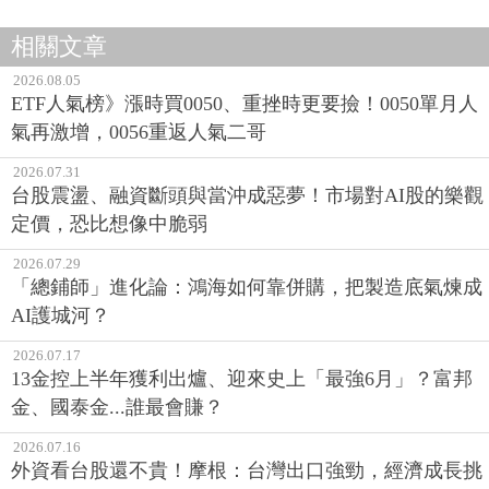
相關文章
2026.08.05
ETF人氣榜》漲時買0050、重挫時更要撿！0050單月人
氣再激增，0056重返人氣二哥
2026.07.31
台股震盪、融資斷頭與當沖成惡夢！市場對AI股的樂觀
定價，恐比想像中脆弱
2026.07.29
「總鋪師」進化論：鴻海如何靠併購，把製造底氣煉成
AI護城河？
2026.07.17
13金控上半年獲利出爐、迎來史上「最強6月」？富邦
金、國泰金...誰最會賺？
2026.07.16
外資看台股還不貴！摩根：台灣出口強勁，經濟成長挑