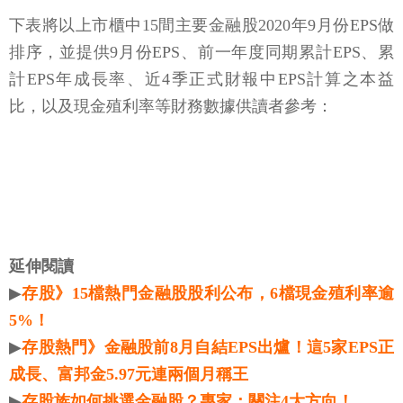
下表將以上市櫃中15間主要金融股2020年9月份EPS做
排序，並提供9月份EPS、前一年度同期累計EPS、累
計EPS年成長率、近4季正式財報中EPS計算之本益
比，以及現金殖利率等財務數據供讀者參考：
延伸閱讀
▶
存股》15檔熱門金融股股利公布，6檔現金殖利率逾
5%！
▶
存股熱門》金融股前8月自結EPS出爐！這5家EPS正
成長、富邦金5.97元連兩個月稱王
▶
存股族如何挑選金融股？專家：關注4大方向！