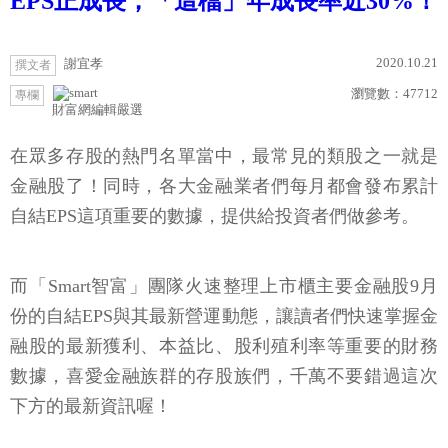
EPS正成長，「這檔」年成長率近30%！
2020.10.21
謝宜孝
撰文者
瀏覽數：
47712
專欄
財富網編輯嚴選
在眾多存股的熱門名單當中，最常見的類股之一就是
金融股了！同時，各大金融業者們每月都會發布累計
自結EPS這項重要的數據，提供給投資者們做參考。
而「Smart智富」團隊火速整理上市櫃主要金融股9月
份的自結EPS與其最新營運動態，讓讀者們快速掌握金
融股的最新獲利、本益比、股利殖利率等重要的財務
數據，喜愛金融族群的存股族們，千萬不要錯過這次
下方的最新資訊喔！