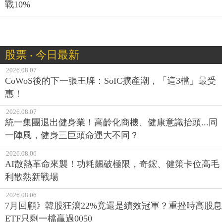
戰10%
股票 ‧ 今日最新
2026.08.07
CoWoS後的下一張王牌：SoIC擴產潮，「這3檔」最受
惠！
2026.08.07
統一集團退出健身業！高齡化商機、健康意識抬頭...同
一陣風，健身三巨頭命運大不同？
2026.08.06
AI散熱革命來襲！功耗飆破極限，奇鋐、健策卡位高毛
利散熱新戰場
2026.08.06
7月回顧》韓股狂瀉22%竟還是績效冠軍？重挫時高股息
ETF只剩一檔贏過0050