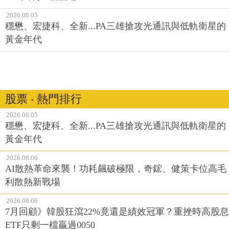
2026.08.05
穩懋、宏捷科、全新...PA三雄搶攻光通訊與低軌衛星的
黃金年代
股票 ‧ 熱門排行
2026.08.05
穩懋、宏捷科、全新...PA三雄搶攻光通訊與低軌衛星的
黃金年代
2026.08.06
AI散熱革命來襲！功耗飆破極限，奇鋐、健策卡位高毛
利散熱新戰場
2026.08.06
7月回顧》韓股狂瀉22%竟還是績效冠軍？重挫時高股息
ETF只剩一檔贏過0050