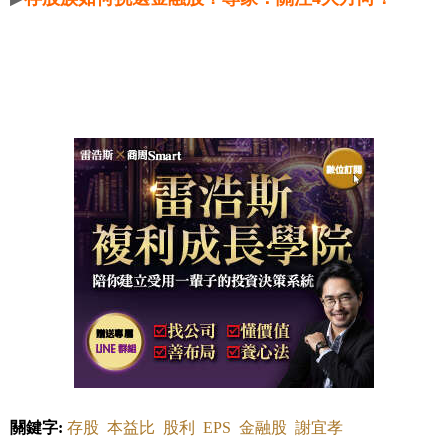
關鍵字:
存股
本益比
股利
EPS
金融股
謝宜孝