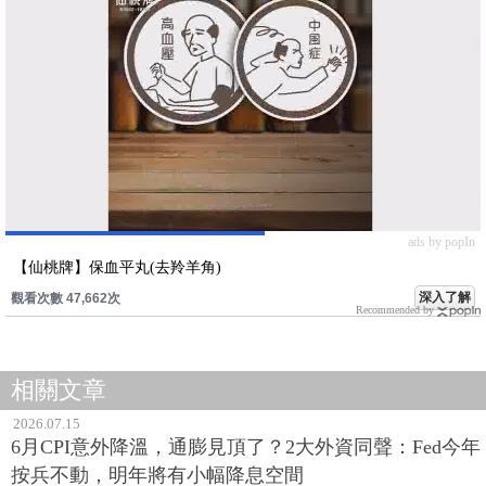
ads by popIn
【仙桃牌】保血平丸(去羚羊角)
深入了解
觀看次數 47,662次
Recommended by
相關文章
2026.07.15
6月CPI意外降溫，通膨見頂了？2大外資同聲：Fed今年
按兵不動，明年將有小幅降息空間