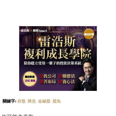
關鍵字:
存股
降息
金融股
股魚