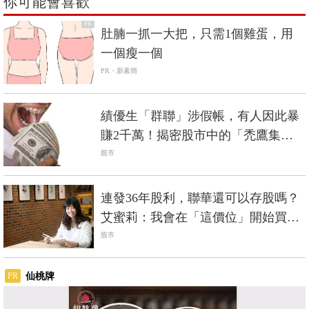
你可能會喜歡
PR
肚腩一抓一大把，只需1個雞蛋，用
一個瘦一個
PR・新素簡
績優生「群聯」涉假帳，有人因此暴
賺2千萬！揭密股市中的「禿鷹集
團」
股市
連發36年股利，聯華還可以存股嗎？
艾蜜莉：我會在「這價位」開始買
進...
股市
仙桃牌
PR