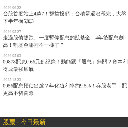
2026.06.22
台股首度站上4萬7！群益投顧：台積電還沒漲完，大盤
下半年衝5萬3
2026.05.27
走過股債雙跌、一度暫停配息的凱基金，4年後配息創
高！凱基金哪裡不一樣了？
2026.05.03
00878配息0.66元創紀錄！動能跟「股息」無關？資本利
得成最強底氣
2025.12.23
0056配息預估出爐？年化殖利率約9.5%！存股老手：配
更高不切實際
股票 ‧ 今日最新