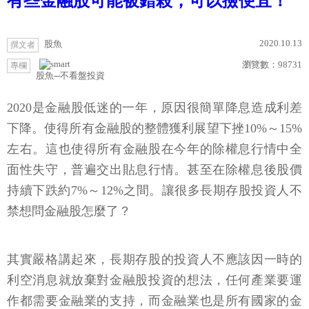
有些金融股可能被錯殺，可以撿便宜！
2020.10.13
股魚
撰文者
瀏覽數：
98731
專欄
股魚─不看盤投資
2020是金融股低迷的一年，原因很簡單降息造成利差
下降。使得所有金融股的整體獲利展望下挫10%～15%
左右。這也使得所有金融股在今年的除權息行情中全
面性失守，普遍交出貼息行情。甚至在除權息後股價
持續下跌約7%～12%之間。讓很多長期存股投資人不
禁想問金融股怎麼了？
其實嚴格講起來，長期存股的投資人不應該因一時的
利空消息就放棄對金融股投資的想法，任何產業要運
作都需要金融業的支持，而金融業也是所有國家的金