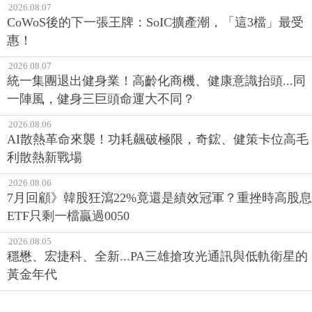
2026.08.07
CoWoS後的下一張王牌：SoIC擴產潮，「這3檔」最受
惠！
2026.08.07
統一集團退出健身業！高齡化商機、健康意識抬頭...同
一陣風，健身三巨頭命運大不同？
2026.08.06
AI散熱革命來襲！功耗飆破極限，奇鋐、健策卡位高毛
利散熱新戰場
2026.08.06
7月回顧》韓股狂瀉22%竟還是績效冠軍？重挫時高股息
ETF只剩一檔贏過0050
2026.08.05
穩懋、宏捷科、全新...PA三雄搶攻光通訊與低軌衛星的
黃金年代