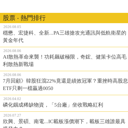
股票 ‧ 熱門排行
2026.08.05
穩懋、宏捷科、全新...PA三雄搶攻光通訊與低軌衛星的
黃金年代
2026.08.06
AI散熱革命來襲！功耗飆破極限，奇鋐、健策卡位高毛
利散熱新戰場
2026.08.06
7月回顧》韓股狂瀉22%竟還是績效冠軍？重挫時高股息
ETF只剩一檔贏過0050
2026.04.02
磷化銦成稀缺物資，「5台廠」坐收戰略紅利
2026.07.27
欣興、景碩、南電...IC載板漲價潮下，載板三雄誰最具