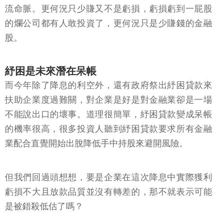
流命脈。更何況只少賺又不是虧損，虧損虧到一屁股
的爛公司都有人敢投資了，更何況只是少賺錢的金融
股。
紓困是未來潛在呆帳
而今年除了降息的利空外，還有政府祭出紓困貸款來
扶助企業度過難關，對企業是好是對金融業卻是一場
不能說出口的壞事。道理很簡單，紓困貸款變成呆帳
的機率很高，很多投資人聽到紓困貸款要求所有金融
業配合直覺開始出脫降低手中持股來避開風險。
但我們回過頭想想，要是企業在這次降息中實際獲利
虧損不大且放款品質並沒有轉差的，那不就表示可能
是被錯殺低估了嗎？