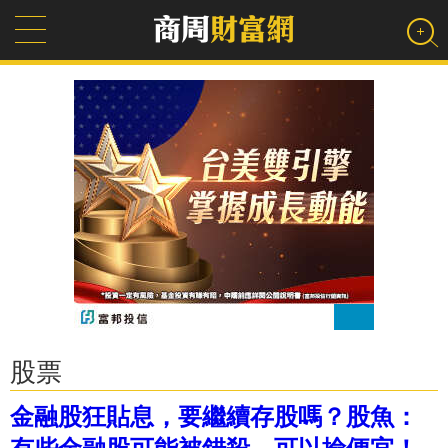
股票
金融股狂貼息，要繼續存股嗎？股魚：