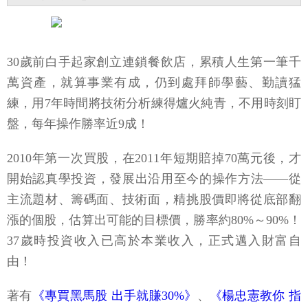
30歲前白手起家創立連鎖餐飲店，累積人生第一筆千
萬資產，就算事業有成，仍到處拜師學藝、勤讀猛
練，用7年時間將技術分析練得爐火純青，不用時刻盯
盤，每年操作勝率近9成！
2010年第一次買股，在2011年短期賠掉70萬元後，才
開始認真學投資，發展出沿用至今的操作方法——從
主流題材、籌碼面、技術面，精挑股價即將從底部翻
漲的個股，估算出可能的目標價，勝率約80%～90%！
37歲時投資收入已高於本業收入，正式邁入財富自
由！
著有
《專買黑馬股 出手就賺30%》
、
《楊忠憲教你 指