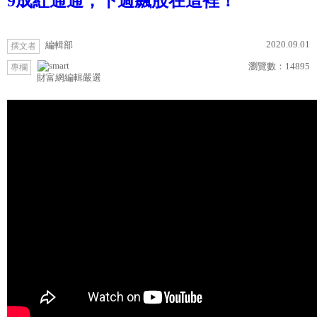
9成紅通通，下週飆股在這裡！
2020.09.01
編輯部
撰文者
瀏覽數：
14895
專欄
財富網編輯嚴選