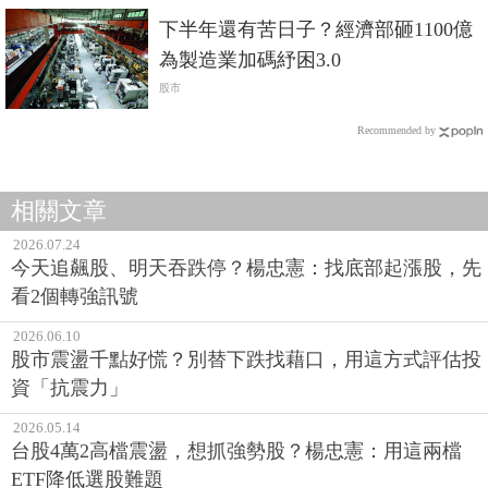
下半年還有苦日子？經濟部砸1100億
為製造業加碼紓困3.0
股市
Recommended by
相關文章
2026.07.24
今天追飆股、明天吞跌停？楊忠憲：找底部起漲股，先
看2個轉強訊號
2026.06.10
股市震盪千點好慌？別替下跌找藉口，用這方式評估投
資「抗震力」
2026.05.14
台股4萬2高檔震盪，想抓強勢股？楊忠憲：用這兩檔
ETF降低選股難題