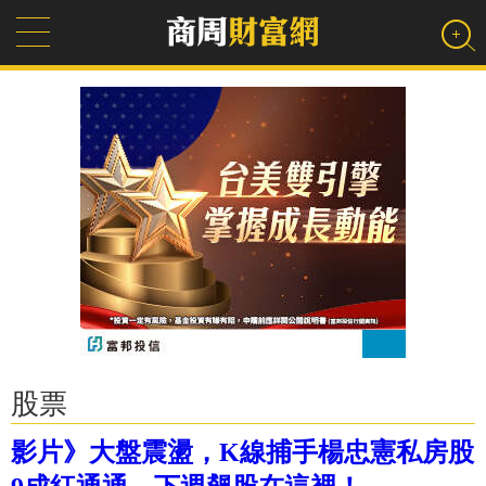
股票
影片》大盤震盪，K線捕手楊忠憲私房股