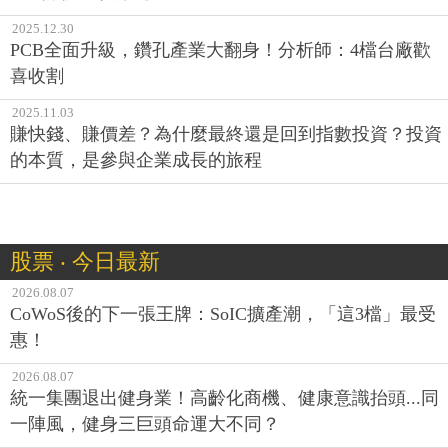
2025.12.30
PCB全面升級，鑽孔產業大翻身！分析師：4檔台廠歡
喜收割
2025.11.03
賺快錢、賺價差？為什麼最終還是回到指數投資？投資
的本質，是參與企業成長的旅程
股票 ‧ 今日最新
2026.08.07
CoWoS後的下一張王牌：SoIC擴產潮，「這3檔」最受
惠！
2026.08.07
統一集團退出健身業！高齡化商機、健康意識抬頭...同
一陣風，健身三巨頭命運大不同？