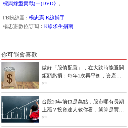
標與線型實戰(一)DVD》
。
FB粉絲團 :
楊忠憲 K線捕手
楊忠憲數位訂閱：
K線求生指南
你可能會喜歡
做好「股債配置」，在大跌時能避開
鉅額虧損：每年1次再平衡，資產防
禦再升級
股市
台股20年前也是萬點，股市哪有長期
上漲？投資達人教你看，就算是買在
最高點，也可以賺2倍！
股市