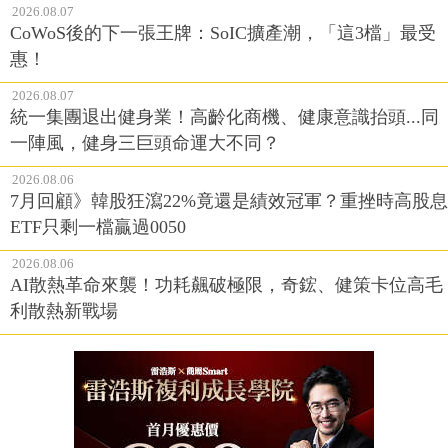
2026.08.07
CoWoS後的下一張王牌：SoIC擴產潮，「這3檔」最受
惠！
2026.08.07
統一集團退出健身業！高齡化商機、健康意識抬頭...同
一陣風，健身三巨頭命運大不同？
2026.08.06
7月回顧》韓股狂瀉22%竟還是績效冠軍？重挫時高股息
ETF只剩一檔贏過0050
2026.08.06
AI散熱革命來襲！功耗飆破極限，奇鋐、健策卡位高毛
利散熱新戰場