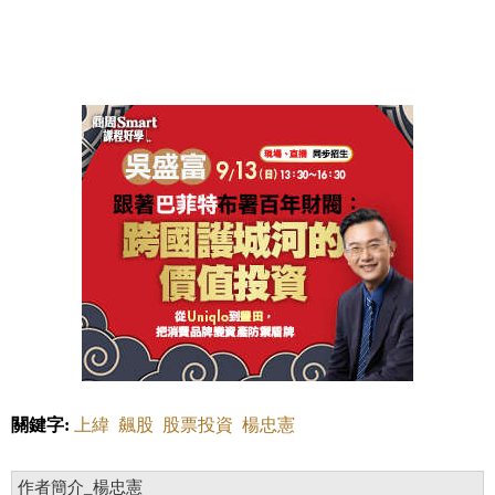
關鍵字:
上緯
飆股
股票投資
楊忠憲
作者簡介_楊忠憲