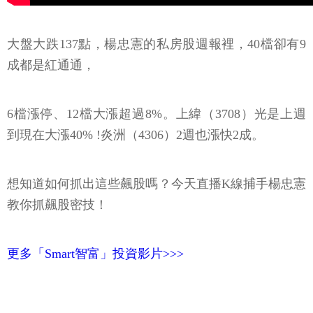
大盤大跌137點，楊忠憲的私房股週報裡，40檔卻有9
成都是紅通通，
6檔漲停、12檔大漲超過8%。上緯（3708）光是上週
到現在大漲40% !炎洲（4306）2週也漲快2成。
想知道如何抓出這些飆股嗎？今天直播K線捕手楊忠憲
教你抓飆股密技！
更多「Smart智富」投資影片>>>