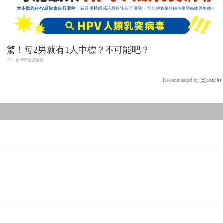
驚！每2男就有1人中標？不可能吧？
PR・台灣癌症基金會
Recommended by