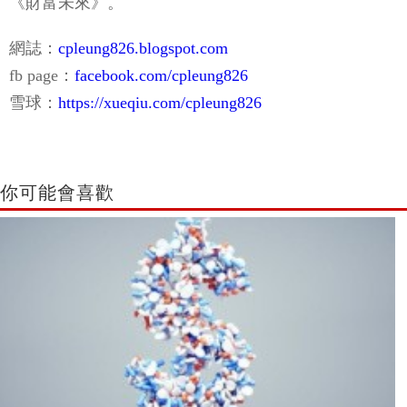
《財富未來》。
網誌：
cpleung826.blogspot.com
fb page：
facebook.com/cpleung826
雪球：
https://xueqiu.com/cpleung826
你可能會喜歡