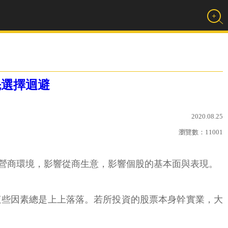
先選擇迴避
2020.08.25
瀏覽數：
11001
營商環境，影響從商生意，影響個股的基本面與表現。
這些因素總是上上落落。若所投資的股票本身幹實業，大