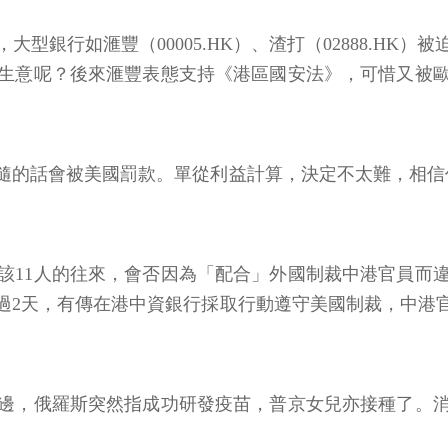
型銀行如滙豐（00005.HK）、渣打（02888.HK
生意呢？後來滙豐表態支持《港區國安法》，可惜又被
隨的話會被美國罰款。單從利益計算，決定不太難，相信
該11人的往來，會否因為「配合」外國制裁中港官員而
過2天，有傳在港中資銀行採取行動遵守美國制裁，中港
邊，俄羅斯突然指成功研發疫苗，普京女兒亦接種了。