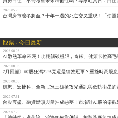
買房自住，不需考量未來增值性嗎？專家吐真言：自住
2026.05.28
台灣房市凜冬將至？十年一遇的死亡交叉重現！「使照
股票 ‧ 今日最新
2026.08.06
AI散熱革命來襲！功耗飆破極限，奇鋐、健策卡位高毛
2026.08.06
7月回顧》韓股狂瀉22%竟還是績效冠軍？重挫時高股息E
2026.08.05
穩懋、宏捷科、全新...PA三雄搶攻光通訊與低軌衛星
2026.07.31
台股震盪、融資斷頭與當沖成惡夢！市場對AI股的樂觀
2026.07.29
「總鋪師」進化論：鴻海如何靠併購，把製造底氣煉成A