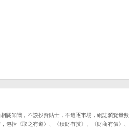
由相關知識，不談投資貼士，不追逐市場，網誌瀏覽量數
作，包括《取之有道》、《積財有技》、《財商有價》、