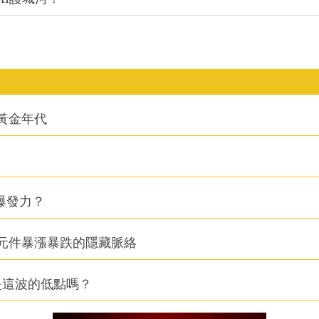
的黃金年代
爆發力？
元件暴漲暴跌的隱藏脈絡
是這波的低點嗎？