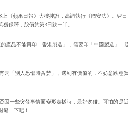
上《蘋果日報》大樓搜證，高調執行《國安法》。翌日，壹
英獲保釋，股價於第3日跌一半。
產的產品不能再印「香港製造」，需要印「中國製造」，
有云「別人恐懼時貪婪」，遇到有價值的，不妨愈跌愈
否因一些突發事情而變形走樣時，最好勿碰。可怕的是
迴避一下吧！