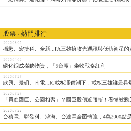
股票 ‧ 熱門排行
2026.08.05
穩懋、宏捷科、全新...PA三雄搶攻光通訊與低軌衛星
2026.04.02
磷化銦成稀缺物資，「5台廠」坐收戰略紅利
2026.07.27
欣興、景碩、南電...IC載板漲價潮下，載板三雄誰最具
2026.07.27
「買進國巨、公園相聚」？國巨股價近腰斬！看懂被動
2026.07.22
台積電、聯發科、鴻海、台達電全面轉強，4萬2000點