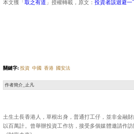
本文獲「
取之有道
」授權轉載，原文：
投資者該迴避一
關鍵字:
投資
中國
香港
國安法
作者簡介_止凡
土生土長香港人，草根出身，普通打工仔，並非金融財
以百萬計。曾舉辦投資工作坊，接受多個媒體邀請作訪