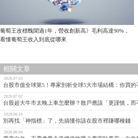
葡萄王改標醜聞過1年，營收創新高》毛利高達90%，
看懂葡萄王收入到底從哪來
相關文章
2026.07.03
台股市值全球第5！專家剖析全球5大市場結構：你買
2026.07.02
台股超大牛市太晚上車怎麼辦？散戶應該「更謹慎，而
2026.06.10
別再找「神指標」了，先搞懂你該在股市裡賺哪種錢
2026.06.04