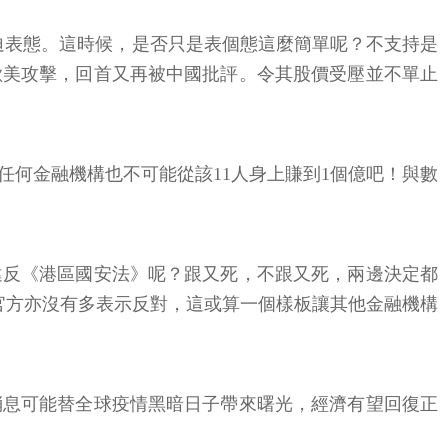
）被迫表態。這時候，是否只是表個態這麼簡單呢？不支持是
歐美攻擊，回首又再被中國批評。令其股價受壓並不單止
任何金融機構也不可能從該11人身上賺到1個億吧！與數
違反《港區國安法》呢？跟又死，不跟又死，兩邊決定都
官方亦沒有多表示反對，這或算一個樣板讓其他金融機構
消息可能替全球疫情黑暗日子帶來曙光，經濟有望回復正