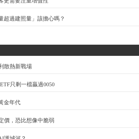
客更需要注重增值性
量超過建照量」該擔心嗎？
利散熱新戰場
TF只剩一檔贏過0050
的黃金年代
定價，恐比想像中脆弱
I護城河？