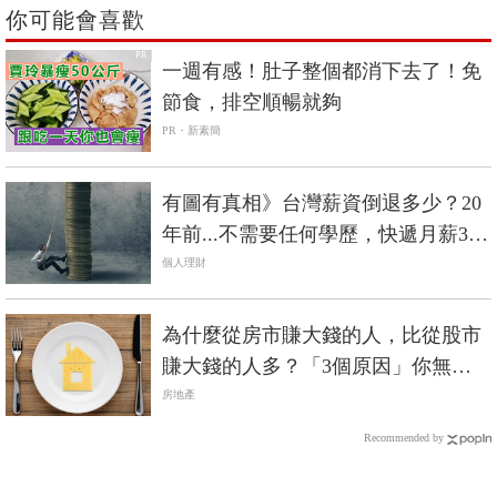
你可能會喜歡
PR
一週有感！肚子整個都消下去了！免
節食，排空順暢就夠
PR・新素簡
有圖有真相》台灣薪資倒退多少？20
年前...不需要任何學歷，快遞月薪3萬
5、瓦斯5萬
個人理財
為什麼從房市賺大錢的人，比從股市
賺大錢的人多？「3個原因」你無法
否認
房地產
Recommended by