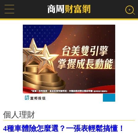
個人理財
4種車體險怎麼選？一張表輕鬆搞懂！