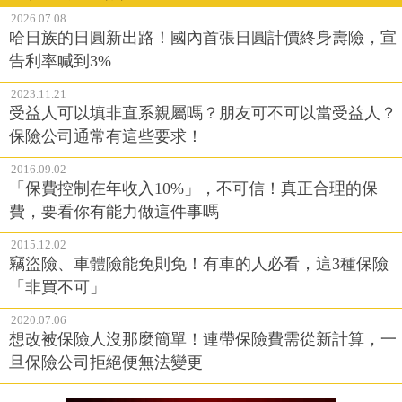
2026.07.08
哈日族的日圓新出路！國內首張日圓計價終身壽險，宣
告利率喊到3%
2023.11.21
受益人可以填非直系親屬嗎？朋友可不可以當受益人？
保險公司通常有這些要求！
2016.09.02
「保費控制在年收入10%」，不可信！真正合理的保
費，要看你有能力做這件事嗎
2015.12.02
竊盜險、車體險能免則免！有車的人必看，這3種保險
「非買不可」
2020.07.06
想改被保險人沒那麼簡單！連帶保險費需從新計算，一
旦保險公司拒絕便無法變更