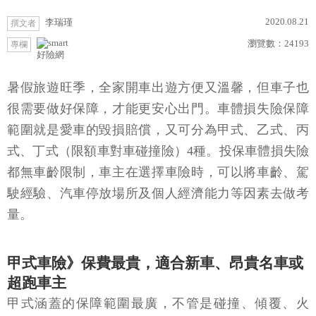
2020.08.21
李瑞瑾
撰文者
瀏覽數：
24193
專欄
好險網
暑假旅遊旺季，全家開車出遊方便又溫馨，但車子也
很需要做好保障，才能更安心出門。車體損失險保障
範圍就是愛車的毀損賠償，又可分為甲式、乙式、丙
式、丁式（限額車對車碰撞險）4種。投保車體損失險
都無車齡限制，車主在選擇車險時，可以將車齡、駕
駛經驗、汽車停放場所及個人經濟能力等因素去做考
量。
甲式車險》保費最貴，適合新車、昂貴名車或
超跑車主
甲式涵蓋的保障範圍最廣，不管是碰撞、傾覆、火