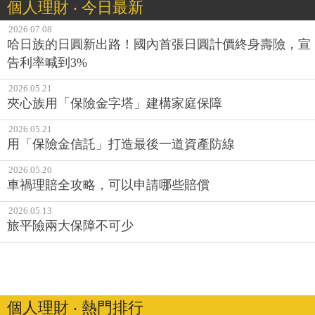
個人理財 ‧ 今日最新
2026.07.08
哈日族的日圓新出路！國內首張日圓計價終身壽險，宣
告利率喊到3%
2026.05.21
夾心族用「保險金字塔」建構家庭保障
2026.05.21
用「保險金信託」打造最後一道資產防線
2026.05.20
車禍理賠全攻略，可以申請哪些賠償
2026.05.13
旅平險兩大保障不可少
個人理財 ‧ 熱門排行