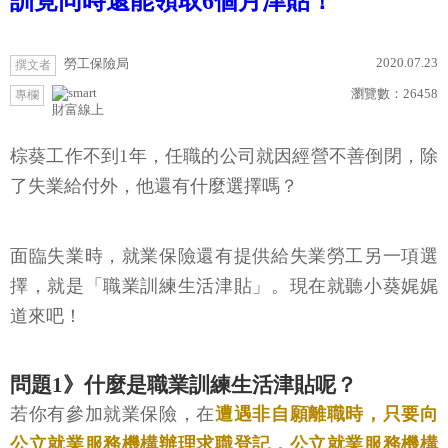
訓竟同時還能領取6個月津貼！
2020.07.23
勞工保險局
撰文者
瀏覽數：
26458
專欄
財富線上
棕葵工作不到1年，任職的公司就因經營不善倒閉，除
了失業給付外，他還有什麼選擇嗎？
面臨失業時，就業保險還有提供給失業勞工另一項選
擇，就是「職業訓練生活津貼」。現在就聽小葵娓娓
道來吧！
問題1》什麼是職業訓練生活津貼呢？
若你有參加就業保險，在
遭遇非自願離職時，只要向
公立就業服務機構辦理求職登記，公立就業服務機構