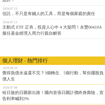
2026.07.13
信託，不只是有錢人的工具，而是每個家庭的責任
2026.07.13
主動式 ETF 正夯，投資人心中 4 大疑問！永豐00410A
擬任基金經理人周力行親自解答
個人理財 ‧ 熱門排行
2026.06.10
覺得負債永遠還不完？3個轉念、5個行動，幫你擺脫負
債人生
2026.07.08
哈日族的日圓新出路！國內首張日圓計價終身壽險，宣
告利率喊到3%