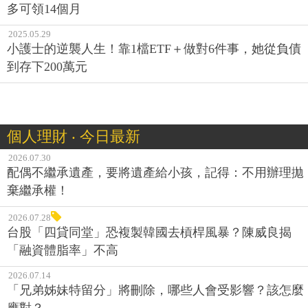
多可領14個月
2025.05.29
小護士的逆襲人生！靠1檔ETF＋做對6件事，她從負債
到存下200萬元
個人理財 ‧ 今日最新
2026.07.30
配偶不繼承遺產，要將遺產給小孩，記得：不用辦理拋
棄繼承權！
2026.07.28
台股「四貸同堂」恐複製韓國去槓桿風暴？陳威良揭
「融資體脂率」不高
2026.07.14
「兄弟姊妹特留分」將刪除，哪些人會受影響？該怎麼
應對？