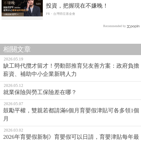
投資，把握現在不嫌晚！
PR・台灣癌症基金會
Recommended by
相關文章
2026.05.19
缺工時代攬才留才！勞動部推育兒友善方案：政府負擔
薪資、補助中小企業新聘人力
2026.05.12
就業保險與勞工保險差在哪？
2026.05.07
鼓勵平權，雙親若都請滿6個月育嬰假津貼可各多領1個
月
2026.03.02
2026年育嬰假新制》育嬰假可以日請，育嬰津貼每年最