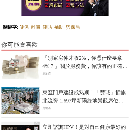
關鍵字:
健保
離職
津貼
補助
勞保局
你可能會喜歡
「別家房仲才收2%，你憑什麼要拿
4%？」關於服務費，你該有的正確觀
念
房地產
東區門戶建設成熟期！「豐琙」插旗
北流旁 1,697坪新陽綠地景觀席位限
量登場
房地產
PR
立即諮詢HPV！是對自己健康最好的