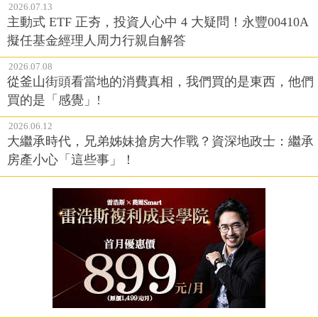
2026.07.13
主動式 ETF 正夯，投資人心中 4 大疑問！永豐00410A
擬任基金經理人周力行親自解答
2026.07.08
從釜山街頭看當地的消費真相，我們買的是東西，他們
買的是「感覺」!
2026.06.12
大繼承時代，兄弟姊妹搶房大作戰？資深地政士：繼承
房產小心「這些事」！