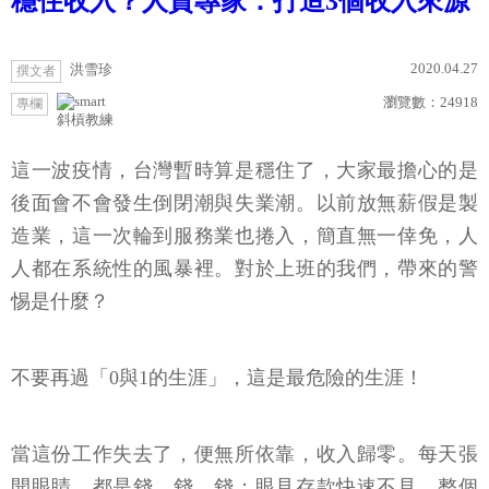
穩住收入？人資專家：打造3個收入來源
2020.04.27
洪雪珍
撰文者
瀏覽數：
24918
專欄
斜槓教練
這一波疫情，台灣暫時算是穩住了，大家最擔心的是
後面會不會發生倒閉潮與失業潮。以前放無薪假是製
造業，這一次輪到服務業也捲入，簡直無一倖免，人
人都在系統性的風暴裡。對於上班的我們，帶來的警
惕是什麼？
不要再過「0與1的生涯」，這是最危險的生涯！
當這份工作失去了，便無所依靠，收入歸零。每天張
開眼睛，都是錢、錢、錢；眼見存款快速不見，整個