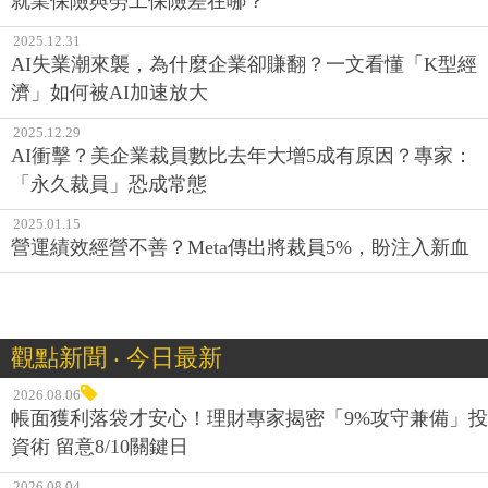
就業保險與勞工保險差在哪？
2025.12.31
AI失業潮來襲，為什麼企業卻賺翻？一文看懂「K型經
濟」如何被AI加速放大
2025.12.29
AI衝擊？美企業裁員數比去年大增5成有原因？專家：
「永久裁員」恐成常態
2025.01.15
營運績效經營不善？Meta傳出將裁員5%，盼注入新血
觀點新聞 ‧ 今日最新
2026.08.06
帳面獲利落袋才安心！理財專家揭密「9%攻守兼備」投
資術 留意8/10關鍵日
2026.08.04