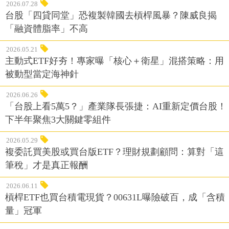
2026.07.28
台股「四貸同堂」恐複製韓國去槓桿風暴？陳威良揭
「融資體脂率」不高
2026.05.21
主動式ETF好夯！專家曝「核心＋衛星」混搭策略：用
被動型當定海神針
2026.06.26
「台股上看5萬5？」產業隊長張捷：AI重新定價台股！
下半年聚焦3大關鍵零組件
2026.05.29
複委託買美股或買台版ETF？理財規劃顧問：算對「這
筆稅」才是真正報酬
2026.06.11
槓桿ETF也買台積電現貨？00631L曝險破百，成「含積
量」冠軍