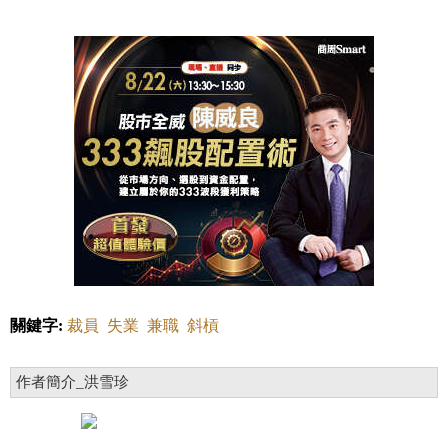
關鍵字:
裁員
失業
兼職
斜槓
作者簡介_洪雪珍