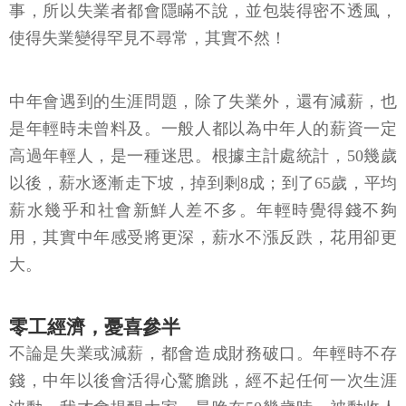
事，所以失業者都會隱瞞不說，並包裝得密不透風，
使得失業變得罕見不尋常，其實不然！
中年會遇到的生涯問題，除了失業外，還有減薪，也
是年輕時未曾料及。一般人都以為中年人的薪資一定
高過年輕人，是一種迷思。根據主計處統計，50幾歲
以後，薪水逐漸走下坡，掉到剩8成；到了65歲，平均
薪水幾乎和社會新鮮人差不多。年輕時覺得錢不夠
用，其實中年感受將更深，薪水不漲反跌，花用卻更
大。
零工經濟，憂喜參半
不論是失業或減薪，都會造成財務破口。年輕時不存
錢，中年以後會活得心驚膽跳，經不起任何一次生涯