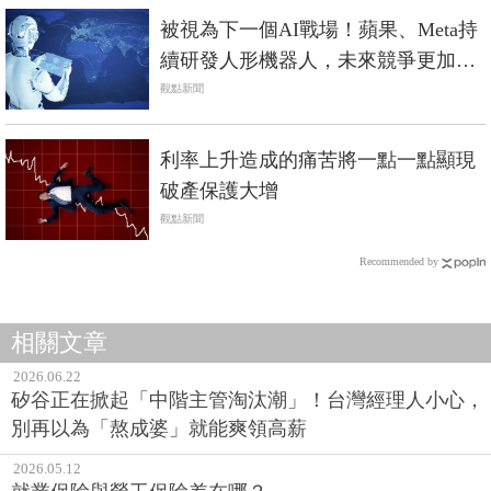
被視為下一個AI戰場！蘋果、Meta持
續研發人形機器人，未來競爭更加劇
烈
觀點新聞
利率上升造成的痛苦將一點一點顯現
破產保護大增
觀點新聞
Recommended by
相關文章
2026.06.22
矽谷正在掀起「中階主管淘汰潮」！台灣經理人小心，
別再以為「熬成婆」就能爽領高薪
2026.05.12