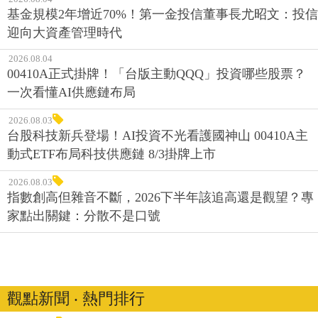
基金規模2年增近70%！第一金投信董事長尤昭文：投信
迎向大資產管理時代
2026.08.04
00410A正式掛牌！「台版主動QQQ」投資哪些股票？
一次看懂AI供應鏈布局
2026.08.03
台股科技新兵登場！AI投資不光看護國神山 00410A主
動式ETF布局科技供應鏈 8/3掛牌上市
2026.08.03
指數創高但雜音不斷，2026下半年該追高還是觀望？專
家點出關鍵：分散不是口號
觀點新聞 ‧ 熱門排行