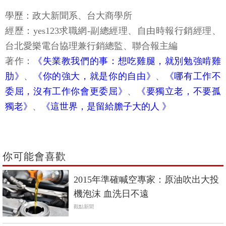
學歷：政大新聞系、台大商學所
經歷：yes123求職網-副總經理、自由時報行銷經理、
台北愛樂電台協理兼行銷總監、聯合報主編
著作：
《失業教我們的事：想吃雞腿，就別勉強啃雞
肋》
、
《你的強大，就是你的自由》
、
《哪有工作不
委屈，沒有工作你會更委屈》
、
《要獨立老，不要孤
獨老》
、
《這世界，是留給膽子大的人 》
你可能會喜歡
2015年準確喊空專家：原油吹出大投
機泡沫 血洗日不遠
觀點新聞