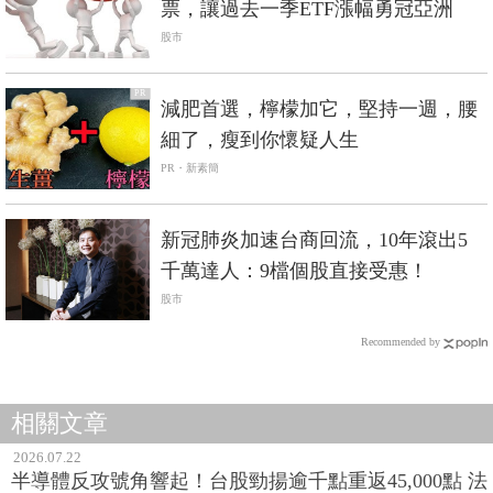
票，讓過去一季ETF漲幅勇冠亞洲
股市
PR
減肥首選，檸檬加它，堅持一週，腰
細了，瘦到你懷疑人生
PR・新素簡
新冠肺炎加速台商回流，10年滾出5
千萬達人：9檔個股直接受惠！
股市
Recommended by
相關文章
2026.07.22
半導體反攻號角響起！台股勁揚逾千點重返45,000點 法