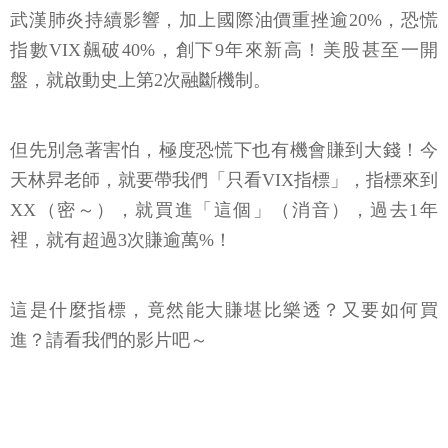
武漢肺炎持續影響，加上國際油價重挫逾20%，恐慌
指數VIX飆破40%，創下9年來新高！美股甚至一開
盤，就啟動史上第2次融斷機制。
但先別急著害怕，極度恐慌下也有機會賺到大錢！今
天林昇老師，就要帶我們「只看VIX指標」，指標來到
XX（密～），就買進「這個」（消音），過去1年
裡，就有超過3次賺逾萬%！
這是什麼指標，竟然能大賺堪比樂透？又要如何買
進？請看我們的影片吧～