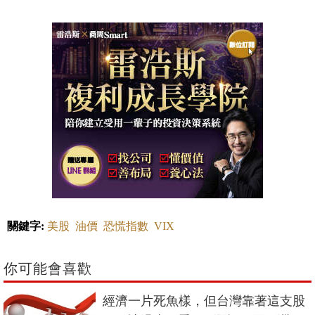
關鍵字:
美股
油價
恐慌指數
VIX
你可能會喜歡
經濟一片死魚樣，但台灣靠著這支股