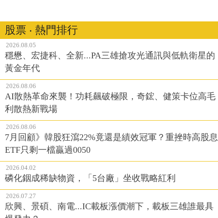
股票 ‧ 熱門排行
2026.08.05
穩懋、宏捷科、全新...PA三雄搶攻光通訊與低軌衛星的
黃金年代
2026.08.06
AI散熱革命來襲！功耗飆破極限，奇鋐、健策卡位高毛
利散熱新戰場
2026.08.06
7月回顧》韓股狂瀉22%竟還是績效冠軍？重挫時高股息
ETF只剩一檔贏過0050
2026.04.02
磷化銦成稀缺物資，「5台廠」坐收戰略紅利
2026.07.27
欣興、景碩、南電...IC載板漲價潮下，載板三雄誰最具