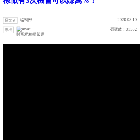
樣做有3次機會可以賺萬%！
2020.03.10
編輯部
撰文者
瀏覽數：
31562
專欄
財富網編輯嚴選