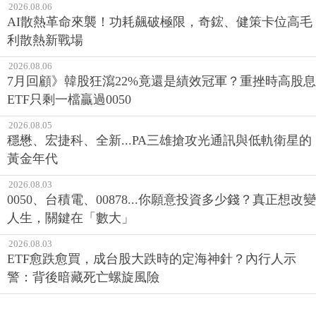
2026.08.06
AI散熱革命來襲！功耗飆破極限，奇鋐、健策卡位高毛
利散熱新戰場
2026.08.06
7月回顧》韓股狂瀉22%竟還是績效冠軍？重挫時高股息
ETF只剩一檔贏過0050
2026.08.05
穩懋、宏捷科、全新...PA三雄搶攻光通訊與低軌衛星的
黃金年代
2026.08.03
0050、台積電、00878...你願意投資多少錢？真正想改變
人生，關鍵在「數大」
2026.08.03
ETF愈跌愈買，成台股大跌時的定海神針？內行人示
警：背後暗藏死亡螺旋風險