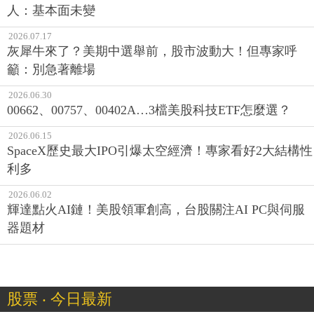
人：基本面未變
2026.07.17
灰犀牛來了？美期中選舉前，股市波動大！但專家呼
籲：別急著離場
2026.06.30
00662、00757、00402A…3檔美股科技ETF怎麼選？
2026.06.15
SpaceX歷史最大IPO引爆太空經濟！專家看好2大結構性
利多
2026.06.02
輝達點火AI鏈！美股領軍創高，台股關注AI PC與伺服
器題材
股票 ‧ 今日最新