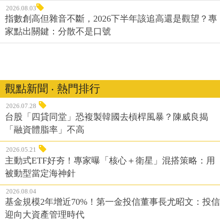
2026.08.03
指數創高但雜音不斷，2026下半年該追高還是觀望？專
家點出關鍵：分散不是口號
觀點新聞 ‧ 熱門排行
2026.07.28
台股「四貸同堂」恐複製韓國去槓桿風暴？陳威良揭
「融資體脂率」不高
2026.05.21
主動式ETF好夯！專家曝「核心＋衛星」混搭策略：用
被動型當定海神針
2026.08.04
基金規模2年增近70%！第一金投信董事長尤昭文：投信
迎向大資產管理時代