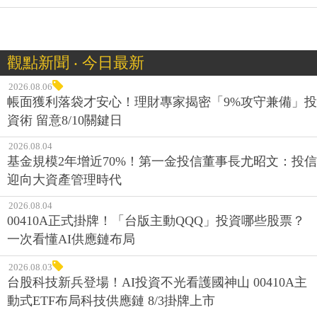
觀點新聞 ‧ 今日最新
2026.08.06
帳面獲利落袋才安心！理財專家揭密「9%攻守兼備」投
資術 留意8/10關鍵日
2026.08.04
基金規模2年增近70%！第一金投信董事長尤昭文：投信
迎向大資產管理時代
2026.08.04
00410A正式掛牌！「台版主動QQQ」投資哪些股票？
一次看懂AI供應鏈布局
2026.08.03
台股科技新兵登場！AI投資不光看護國神山 00410A主
動式ETF布局科技供應鏈 8/3掛牌上市