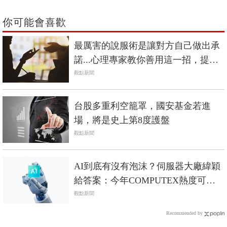
你可能會喜歡
最厲害的說服術是讓對方自己做出承
諾...心理專家教你善用這一招，提升
談判成功機會
觀點新聞
台股多重利空籠罩，國安基金若進
場，將是史上第8度護盤
觀點新聞
AI到底有沒有泡沫？伺服器大廠緯穎
給答案：今年COMPUTEX熱度可
期！
觀點新聞
Recommended by