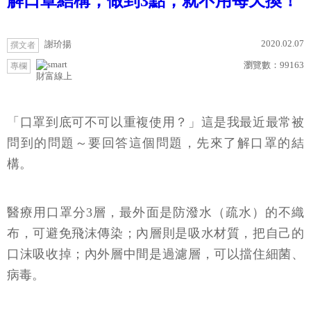
解口罩結構，做到3點，就不用每天換！
2020.02.07
謝玠揚
撰文者
瀏覽數：
99163
專欄
財富線上
「口罩到底可不可以重複使用？」這是我最近最常被
問到的問題～要回答這個問題，先來了解口罩的結
構。
醫療用口罩分3層，最外面是防潑水（疏水）的不織
布，可避免飛沫傳染；內層則是吸水材質，把自己的
口沫吸收掉；內外層中間是過濾層，可以擋住細菌、
病毒。