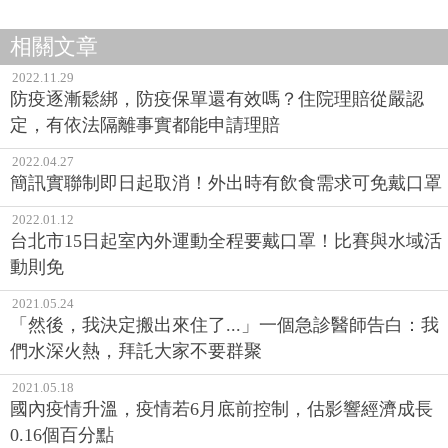
相關文章
2022.11.29
防疫逐漸鬆綁，防疫保單還有效嗎？住院理賠從嚴認
定，有依法隔離事實都能申請理賠
2022.04.27
簡訊實聯制即日起取消！外出時有飲食需求可免戴口罩
2022.01.12
台北市15日起室內外運動全程要戴口罩！比賽與水域活
動則免
2021.05.24
「然後，我決定搬出來住了...」一個急診醫師告白：我
們水深火熱，拜託大家不要群聚
2021.05.18
國內疫情升溫，疫情若6月底前控制，估影響經濟成長
0.16個百分點