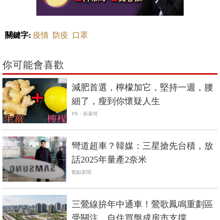
關鍵字:
疫情
防疫
口罩
你可能會喜歡
PR
減肥首選，檸檬加它，堅持一週，腰
細了，瘦到你懷疑人生
PR・新素簡
彎道超車？韓媒：三星搶先台積，放
話2025年量產2奈米
觀點新聞
三鶯線拚年中通車！鶯歌鳳鳴重劃區
受關注，自住買盤成房市支撐