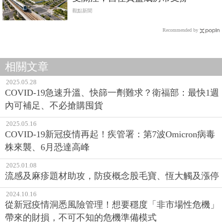
觀點新聞
Recommended by
相關文章
2025.05.28
COVID-19急速升溫、快篩一劑難求？衛福部：最快1週
內可補足、不必搶購囤貨
2025.05.16
COVID-19新冠疫情再起！疾管署：第7波Omicron病毒
株來襲、6月恐達高峰
2025.01.08
流感及麻疹題材助攻，防疫概念股毛寶、恆大觸及漲停
2024.10.16
從新冠疫情洞悉風險管理！想要穩度「非市場性危機」
帶來的財損，不可不知的危機準備模式