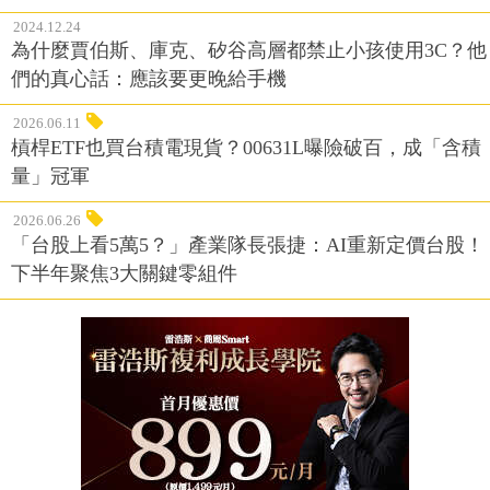
2024.12.24
為什麼賈伯斯、庫克、矽谷高層都禁止小孩使用3C？他
們的真心話：應該要更晚給手機
2026.06.11
槓桿ETF也買台積電現貨？00631L曝險破百，成「含積
量」冠軍
2026.06.26
「台股上看5萬5？」產業隊長張捷：AI重新定價台股！
下半年聚焦3大關鍵零組件