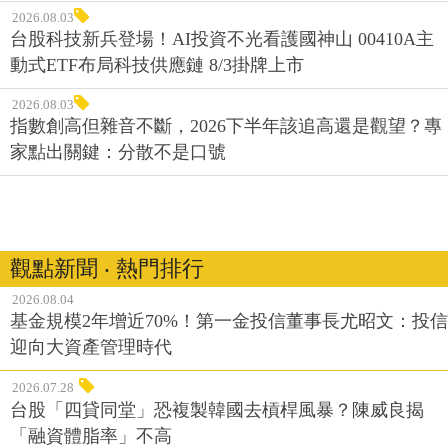
2026.08.03
台股科技新兵登場！AI投資不光看護國神山 00410A主
動式ETF布局科技供應鏈 8/3掛牌上市
2026.08.03
指數創高但雜音不斷，2026下半年該追高還是觀望？專
家點出關鍵：分散不是口號
觀點新聞 ‧ 熱門排行
2026.08.04
基金規模2年增近70%！第一金投信董事長尤昭文：投信
迎向大資產管理時代
2026.07.28
台股「四貸同堂」恐複製韓國去槓桿風暴？陳威良揭
「融資體脂率」不高