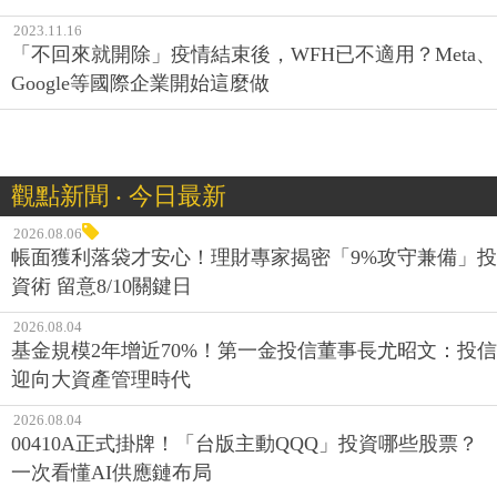
2023.11.16
「不回來就開除」疫情結束後，WFH已不適用？Meta、
Google等國際企業開始這麼做
觀點新聞 ‧ 今日最新
2026.08.06
帳面獲利落袋才安心！理財專家揭密「9%攻守兼備」投
資術 留意8/10關鍵日
2026.08.04
基金規模2年增近70%！第一金投信董事長尤昭文：投信
迎向大資產管理時代
2026.08.04
00410A正式掛牌！「台版主動QQQ」投資哪些股票？
一次看懂AI供應鏈布局