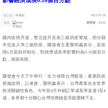
影響經濟成長0.16個百分點
2021.05.18
中央社
撰文者
瀏覽數：
8162
來源
中央社
國內疫情升溫，雙北提升至第三級防疫警戒，部分縣
市也進入準三級防疫。國發會主委龔明鑫表示，若疫
情6月底前控制住，對經濟成長率影響約為0.16個百分
點，相當有限。
國發會今天下午舉行「全力保障台灣製造－產業防疫
措施說明」記者會，龔明鑫表示，台灣產業在全世界
扮演關鍵性角色，今年前4月外銷訂單成長率多達3至4
成，各界都十分關心台灣供應鏈是否能運轉下去。