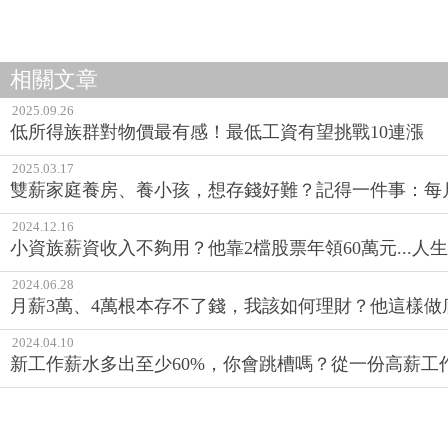
PR・安達人壽 安心護眼
相關文章
2025.09.26
低所得族群對物價最有感！最低工資有望挑戰10連漲
2025.03.17
雙薪家庭養房、養小孩，想存錢好難？記得一件事：每月存
2024.12.16
小資族薪資收入不夠用？他靠2檔股票年領60萬元...人
2024.06.28
月薪3萬、4萬根本存不了錢，我該如何理財？他這樣做
2024.04.10
新工作薪水多出至少60%，你會跳槽嗎？從一份高薪工