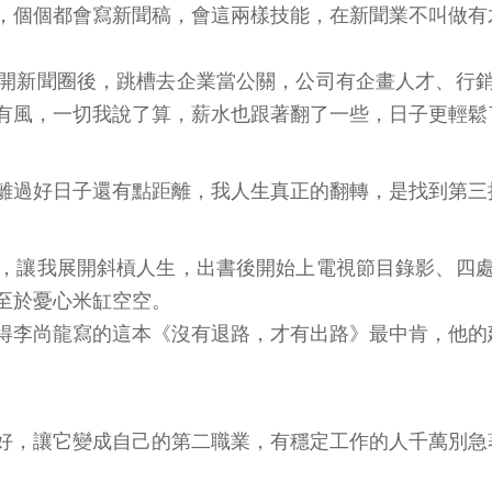
，個個都會寫新聞稿，會這兩樣技能，在新聞業不叫做有
開新聞圈後，跳槽去企業當公關，公司有企畫人才、行
有風，一切我說了算，薪水也跟著翻了一些，日子更輕鬆
離過好日子還有點距離，我人生真正的翻轉，是找到第三
，讓我展開斜槓人生，出書後開始上電視節目錄影、四
至於憂心米缸空空。
得李尚龍寫的這本《沒有退路，才有出路》最中肯，他的
好，讓它變成自己的第二職業，有穩定工作的人千萬別急