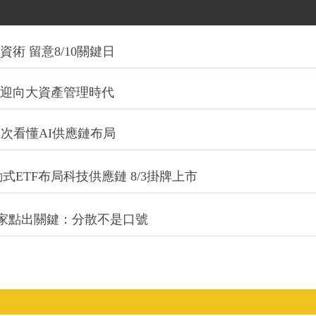
術 留意8/10關鍵日
信迎向大資產管理時代
一次看懂AI供應鏈布局
式ETF布局科技供應鏈 8/3掛牌上市
專家點出關鍵：分散不是口號