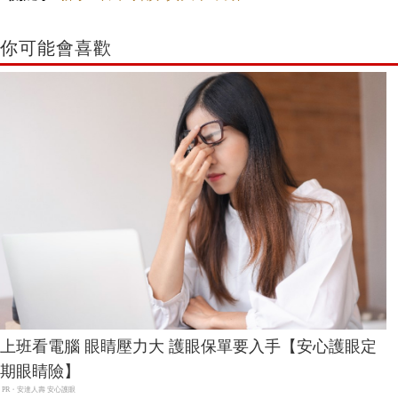
關鍵字:
薪水
年終
斜槓
黃大米
跨界
你可能會喜歡
上班看電腦 眼睛壓力大 護眼保單要入手【安心護眼定
期眼睛險】