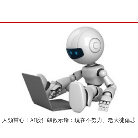
人類當心！AI股狂飆啟示錄：現在不努力、老大徒傷悲