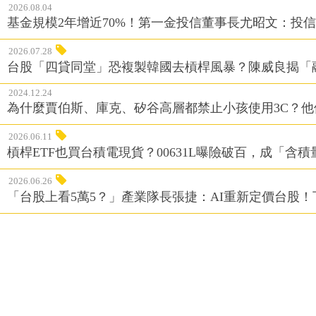
觀點新聞 ‧ 熱門排行
2026.08.04
基金規模2年增近70%！第一金投信董事長尤昭文：投
2026.07.28
台股「四貸同堂」恐複製韓國去槓桿風暴？陳威良揭「
2024.12.24
為什麼賈伯斯、庫克、矽谷高層都禁止小孩使用3C？
2026.06.11
槓桿ETF也買台積電現貨？00631L曝險破百，成「含
2026.06.26
「台股上看5萬5？」產業隊長張捷：AI重新定價台股！