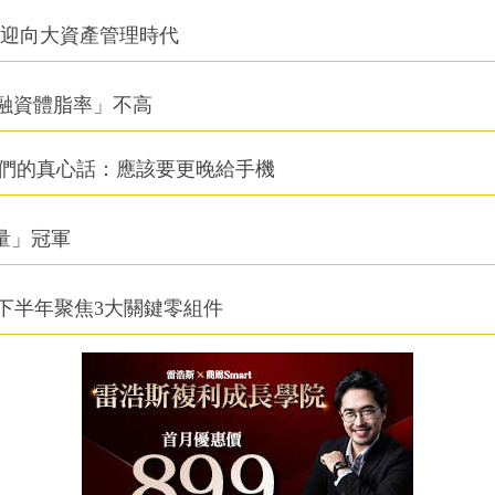
信迎向大資產管理時代
融資體脂率」不高
他們的真心話：應該要更晚給手機
積量」冠軍
下半年聚焦3大關鍵零組件