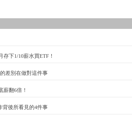
下1/10薪水買ETF！
生的差別在做對這件事
底薪翻6倍！
作背後所看見的4件事