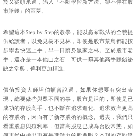
於又從頭來過，陷入「不斷學習新方法、卻不停在股
市賠錢」的噩夢。
希望這本Step by Step的教學，能以贏家戰法的全貌提
供給讀者，以免見樹不見林，即便是股市菜鳥都能按
步學習快速上手，早一日躋身贏家之林。至於股市老
手，這亦是一本他山之石，可供一窺其他高手賺錢祕
訣之堂奧，俾利更加精進。
價值投資大師坦伯頓曾說過，如果你想要有突出表
現，總要做些與眾不同的事，股市是活的，即使是已
成功的存股高手，也不斷在追求進化、追求效率更高
的存股術，因而有了新存股術的概念。過去，我們只
看重股息與殖利率，但當高股息已成為台股常態，如
何再從中挑出更有長期潛力的股票呢？本刊的存股達