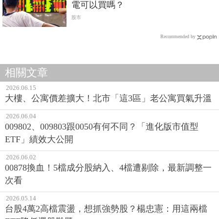
電可以買嗎？
股市
Recommended by
相關文章
2026.06.15
大樓、公寓價差擴大！北市「這3區」老公寓買氣升溫
2026.06.04
009802、009803跟0050有何不同？「進化版市值型
ETF」績效大公開
2026.06.02
00878換血！5檔成分股納入、4檔遭剔除，最新調整一
次看
2026.05.14
台股4萬2高檔震盪，想抓強勢股？楊忠憲：用這兩檔