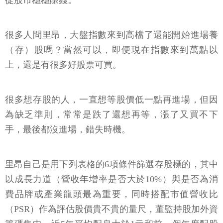
從股市穩穩賺錢。
很多人問里昂，大盤指數來到高檔了還能開始進場養
（存）股嗎？當然可以，即便現在指數來到萬點以
上，還是有很多好股票可買。
很多想存股的人，一直想等股價低一點再進場，但因
為缺乏準則，常常是跌了還想再等，漲了又買不下
手，最後都沒進場，錯失時機。
里昂自己是用下列表格的6項條件篩選存股標的，其中
以成長力道（營收年增率是否大於10%）與是否為消
費品牌或產業龍頭最為重要，同時搭配市值營收比
（PSR）作為評估股價貴不貴的量尺，董監持股加外資