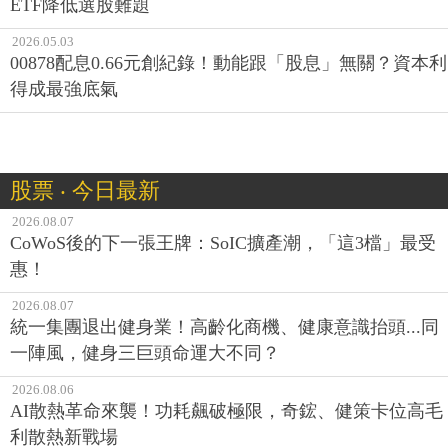
ETF降低選股難題
2026.05.03
00878配息0.66元創紀錄！動能跟「股息」無關？資本利
得成最強底氣
股票 ‧ 今日最新
2026.08.07
CoWoS後的下一張王牌：SoIC擴產潮，「這3檔」最受
惠！
2026.08.07
統一集團退出健身業！高齡化商機、健康意識抬頭...同
一陣風，健身三巨頭命運大不同？
2026.08.06
AI散熱革命來襲！功耗飆破極限，奇鋐、健策卡位高毛
利散熱新戰場