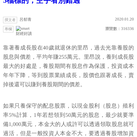
5檔標的，空手者別錯過
2020.01.20
呂郁青
撰文者
瀏覽數：
316336
專欄
財經好讀
靠著養成長股在40歲就退休的里昂，過去光靠養股的
股息與價差，平均年賺255萬元。里昂說，養到成長股
最大的好處是，養股期間有股息作為保護，投資成本
年年下降，等到股票業績成長，股價也跟著成長，賣
掉後還可以賺到養股期間的價差。
如果只養保守的配息股票，以現金股利（股息）殖利
率5%計算，1年若想領到50萬元的股息，最少就要準
備1,000萬元，本金大的人或許可以透過領取股息就可
過活，但是一般投資人本金不大，要透過養股增加資