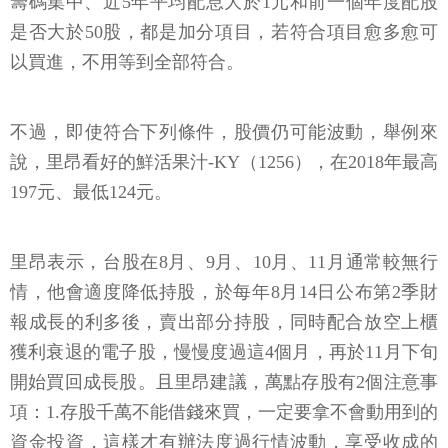
籌碼集中、近5年平均配息大於1元和前一個年度配股
是否大於50股，都是加分項目，若符合項目愈多愈可
以買進，不用等到全部符合。
不過，即使符合下列條件，股價仍可能波動，舉例來
說，里昂看好的鮮活果汁-KY（1256），在2018年最高
197元、最低124元。
里昂表示，台股在8月、9月、10月、11月通常較無行
情，他會適度降低持股，於每年8月14日公布第2季財
報成長的利多後，賣出部分持股，同時配合放空上櫃
獲利衰退的電子股，慢慢度過這4個月，再於11月下旬
開始買回成長股。且里昂建議，萬點存股有2個注意事
項：1.存股千萬不能借錢來買，一定要拿不會動用到的
資金投資，這樣才有辦法度過行情波動，享受收成的