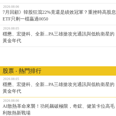
2026.08.06
7月回顧》韓股狂瀉22%竟還是績效冠軍？重挫時高股息
ETF只剩一檔贏過0050
2026.08.05
穩懋、宏捷科、全新...PA三雄搶攻光通訊與低軌衛星的
黃金年代
股票 ‧ 熱門排行
2026.08.05
穩懋、宏捷科、全新...PA三雄搶攻光通訊與低軌衛星的
黃金年代
2026.08.06
AI散熱革命來襲！功耗飆破極限，奇鋐、健策卡位高毛
利散熱新戰場