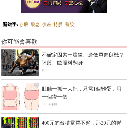
關鍵字:
存股
股息
價差
持股
養股
你可能會喜歡
不確定因素一籮筐、逢低買進良機？
陸股、歐股料翻身
股市
PR
肚腩一抓一大把，只需1個雞蛋，用
一個瘦一個
PR・新素簡
400元的台積電買不起，那20元的聯