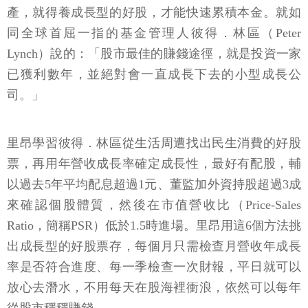
產，就得養成長型的好股，才能快速累積本金。就如
同全球首屈一指的基金管理人彼得．林區（Peter
Lynch）說的：「股市最佳的賺錢途徑，就是投資一家
已獲利數年，並絕對會一直成長下去的小型成長公
司。」
里昂學習彼得．林區從生活周遭找出民生消費的好股
票，再用年營收成長率確定成長性，最好有配股，輔
以過去5年平均配息超過1元、董監加外資持股超過3成
來確認個股體質，然後在市值營收比（Price-Sales
Ratio，簡稱PSR）低於1.5時進場。里昂用這6個方法挑
出成長型的好股票存，每個月只需檢查月營收年成長
率是否符合進度、每一季檢查一次財報，平日就可以
放心去潛水，不用每天在股海裡衝浪，依然可以每年