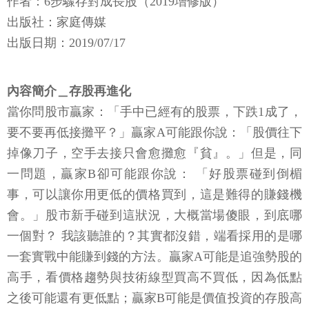
作者：6步驟存對成長股（2019增修版）
出版社：家庭傳媒
出版日期：2019/07/17
內容簡介＿存股再進化
當你問股市贏家：「手中已經有的股票，下跌1成了，
要不要再低接攤平？」贏家A可能跟你說：「股價往下
掉像刀子，空手去接只會愈攤愈『貧』。」但是，同
一問題，贏家B卻可能跟你說： 「好股票碰到倒楣
事，可以讓你用更低的價格買到，這是難得的賺錢機
會。」股市新手碰到這狀況，大概當場傻眼，到底哪
一個對？ 我該聽誰的？其實都沒錯，端看採用的是哪
一套實戰中能賺到錢的方法。贏家A可能是追強勢股的
高手，看價格趨勢與技術線型買高不買低，因為低點
之後可能還有更低點；贏家B可能是價值投資的存股高