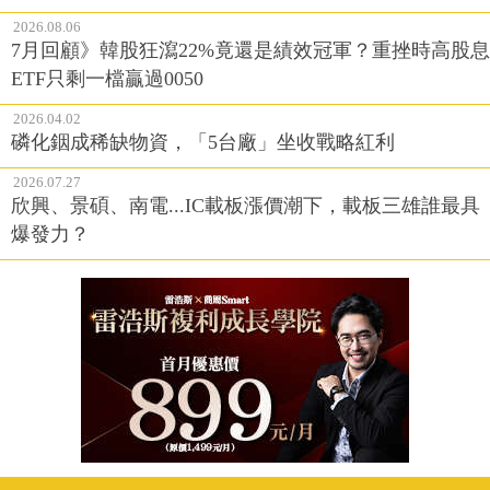
2026.08.06
7月回顧》韓股狂瀉22%竟還是績效冠軍？重挫時高股息
ETF只剩一檔贏過0050
2026.04.02
磷化銦成稀缺物資，「5台廠」坐收戰略紅利
2026.07.27
欣興、景碩、南電...IC載板漲價潮下，載板三雄誰最具
爆發力？