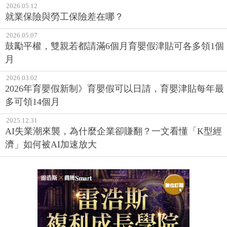
薪資、補助中小企業新聘人力
2026.05.12
就業保險與勞工保險差在哪？
2026.05.07
鼓勵平權，雙親若都請滿6個月育嬰假津貼可各多領1個
月
2026.03.02
2026年育嬰假新制》育嬰假可以日請，育嬰津貼每年最
多可領14個月
2025.12.31
AI失業潮來襲，為什麼企業卻賺翻？一文看懂「K型經
濟」如何被AI加速放大