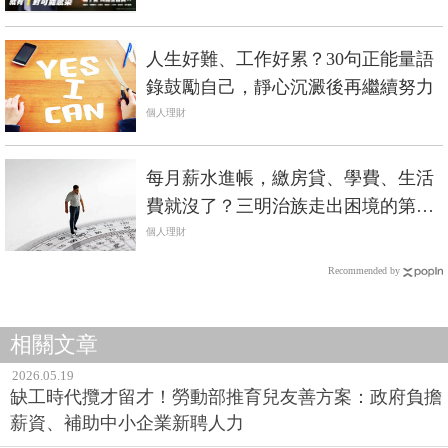
愛妳！
PR・台灣癌症基金會
人生好難、工作好累？30句正能量語
錄鼓勵自己，靜心沉澱後再繼續努力
個人理財
每月薪水進帳，繳房貸、學費、生活
費就沒了？三明治族走出困境的第一
步是「這件事」
個人理財
Recommended by
相關文章
2026.05.19
缺工時代攬才留才！勞動部推育兒友善方案：政府負擔