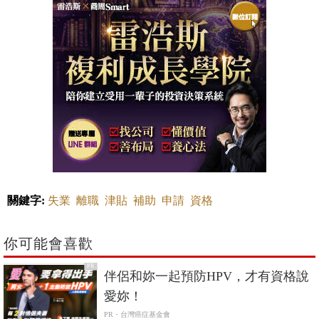
關鍵字:
失業
離職
津貼
補助
申請
資格
你可能會喜歡
PR
伴侶和妳一起預防HPV，才有資格說