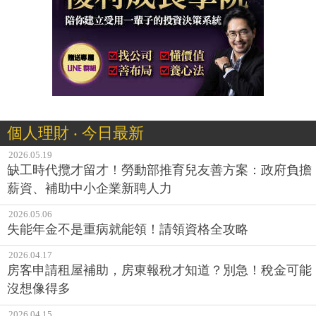
個人理財 ‧ 今日最新
2026.05.19
缺工時代攬才留才！勞動部推育兒友善方案：政府負擔
薪資、補助中小企業新聘人力
2026.05.06
失能年金不是重病就能領！請領資格全攻略
2026.04.17
房客申請租屋補助，房東報稅才知道？別急！稅金可能