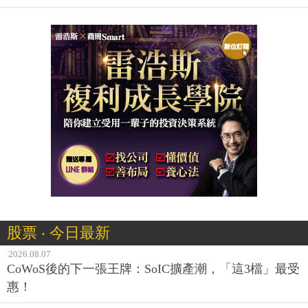
股票 ‧ 今日最新
2026.08.07
CoWoS後的下一張王牌：SoIC擴產潮，「這3檔」最受
惠！