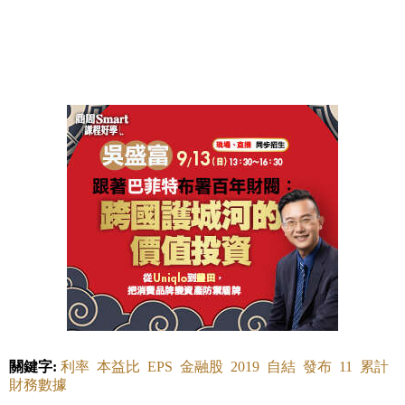
關鍵字:
利率
本益比
EPS
金融股
2019
自結
發布
11
累計
財務數據