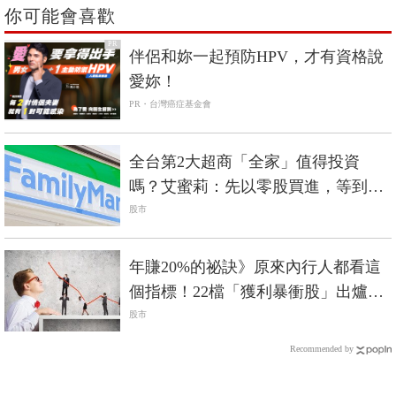
你可能會喜歡
PR
伴侶和妳一起預防HPV，才有資格說
愛妳！
PR・台灣癌症基金會
全台第2大超商「全家」值得投資
嗎？艾蜜莉：先以零股買進，等到便
宜價以下再購入整張！
股市
年賺20%的祕訣》原來內行人都看這
個指標！22檔「獲利暴衝股」出爐：
其中3檔賺破2.5倍
股市
Recommended by