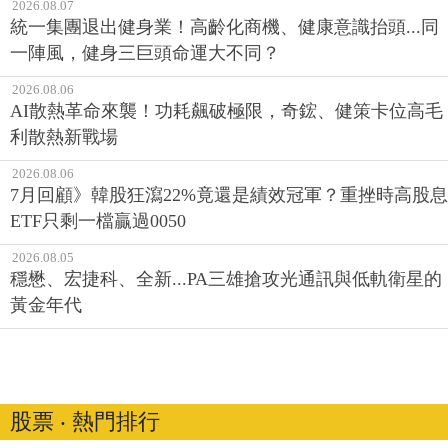
2026.08.07
統一集團退出健身業！高齡化商機、健康意識抬頭...同
一陣風，健身三巨頭命運大不同？
2026.08.06
AI散熱革命來襲！功耗飆破極限，奇鋐、健策卡位高毛
利散熱新戰場
2026.08.06
7月回顧》韓股狂瀉22%竟還是績效冠軍？重挫時高股息
ETF只剩一檔贏過0050
2026.08.05
穩懋、宏捷科、全新...PA三雄搶攻光通訊與低軌衛星的
黃金年代
股票 ‧ 熱門排行