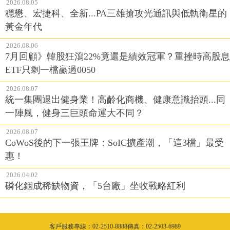
2026.08.05
穩懋、宏捷科、全新...PA三雄搶攻光通訊與低軌衛星的
黃金年代
2026.08.06
7月回顧》韓股狂瀉22%竟還是績效冠軍？重挫時高股息
ETF只剩一檔贏過0050
2026.08.07
統一集團退出健身業！高齡化商機、健康意識抬頭...同
一陣風，健身三巨頭命運大不同？
2026.08.07
CoWoS後的下一張王牌：SoIC擴產潮，「這3檔」最受
惠！
2026.04.02
磷化銦成稀缺物資，「5台廠」坐收戰略紅利
客戶服務專線：02-2510-8888傳真：02-2503-6989