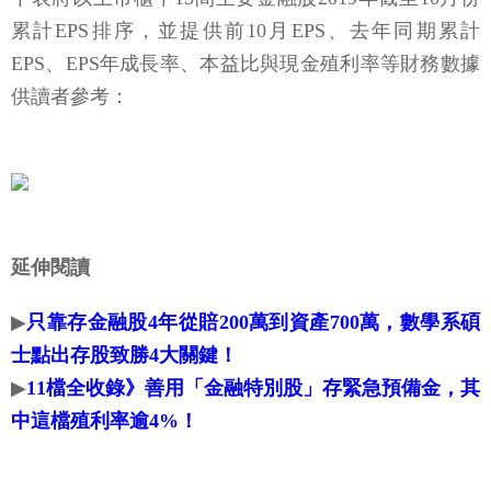
累計EPS排序，並提供前10月EPS、去年同期累計
EPS、EPS年成長率、本益比與現金殖利率等財務數據
供讀者參考：
延伸閱讀
▶
只靠存金融股4年從賠200萬到資產700萬，數學系碩
士點出存股致勝4大關鍵！
▶
11檔全收錄》善用「金融特別股」存緊急預備金，其
中這檔殖利率逾4%！