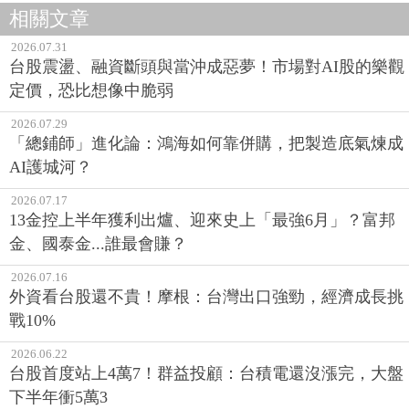
相關文章
2026.07.31
台股震盪、融資斷頭與當沖成惡夢！市場對AI股的樂觀
定價，恐比想像中脆弱
2026.07.29
「總鋪師」進化論：鴻海如何靠併購，把製造底氣煉成
AI護城河？
2026.07.17
13金控上半年獲利出爐、迎來史上「最強6月」？富邦
金、國泰金...誰最會賺？
2026.07.16
外資看台股還不貴！摩根：台灣出口強勁，經濟成長挑
戰10%
2026.06.22
台股首度站上4萬7！群益投顧：台積電還沒漲完，大盤
下半年衝5萬3