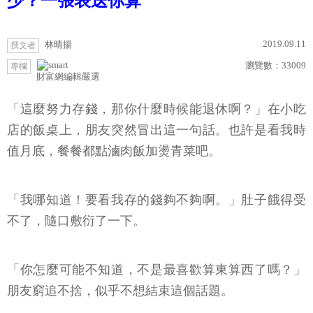
少？一張表送你算
2019.09.11
林晴揚
撰文者
瀏覽數：
33009
專欄
財富網編輯嚴選
「這麼努力存錢，那你什麼時候能退休啊？」在小吃
店的飯桌上，朋友突然冒出這一句話。也許是看我時
值月底，餐餐都點滷肉飯加燙青菜吧。
「我哪知道！要看我存的錢夠不夠啊。」肚子餓得受
不了，隨口敷衍了一下。
「你怎麼可能不知道，不是最喜歡算東算西了嗎？」
朋友窮追不捨，似乎不想結束這個話題。