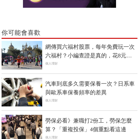
你可能會喜歡
網傳買六福村股票，每年免費玩一次
六福村？小編查證是真的，花8元買1
股也行
個人理財
汽車到底多久需要保養一次？日系車
與歐系車保養頻率的差異
個人理財
勞保必看》兼職打2份工，勞保怎麼
算？「重複投保」4個重點看這邊
個人理財