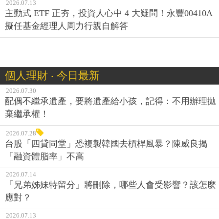
2026.07.13
主動式 ETF 正夯，投資人心中 4 大疑問！永豐00410A
擬任基金經理人周力行親自解答
個人理財 ‧ 今日最新
2026.07.30
配偶不繼承遺產，要將遺產給小孩，記得：不用辦理拋
棄繼承權！
2026.07.28
台股「四貸同堂」恐複製韓國去槓桿風暴？陳威良揭
「融資體脂率」不高
2026.07.14
「兄弟姊妹特留分」將刪除，哪些人會受影響？該怎麼
應對？
2026.07.13