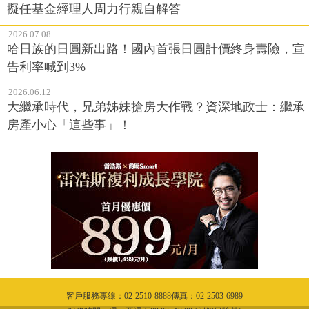
擬任基金經理人周力行親自解答
2026.07.08
哈日族的日圓新出路！國內首張日圓計價終身壽險，宣
告利率喊到3%
2026.06.12
大繼承時代，兄弟姊妹搶房大作戰？資深地政士：繼承
房產小心「這些事」！
客戶服務專線：02-2510-8888傳真：02-2503-6989