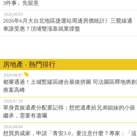
3件事」先留意
2026.08.03
2026年6月大台北地區捷運站周邊房價統計》三鶯線通
車誰受惠？頂埔雙漲靠就業撐盤
房地產 ‧ 熱門排行
2026.08.07
都審通過！土城暫緩區縫合最後拼圖 司法園區釋地將創
推案高峰
2026.07.28
單身貴族遺產分配要記得：想把遺產給兄弟姐妹的小孩
繼承，需要有遺囑
2026.08.04
想買房成家，申請「青安3.0」要注意什麼？專家：「這