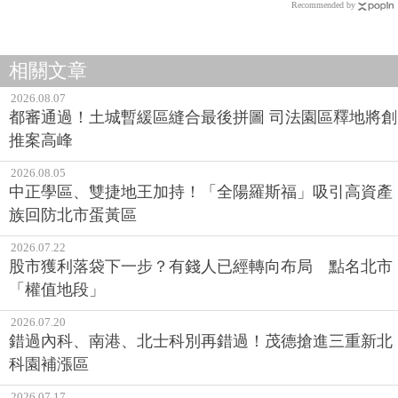
Recommended by
相關文章
2026.08.07
都審通過！土城暫緩區縫合最後拼圖 司法園區釋地將創
推案高峰
2026.08.05
中正學區、雙捷地王加持！「全陽羅斯福」吸引高資產
族回防北市蛋黃區
2026.07.22
股市獲利落袋下一步？有錢人已經轉向布局 點名北市
「權值地段」
2026.07.20
錯過內科、南港、北士科別再錯過！茂德搶進三重新北
科園補漲區
2026.07.17