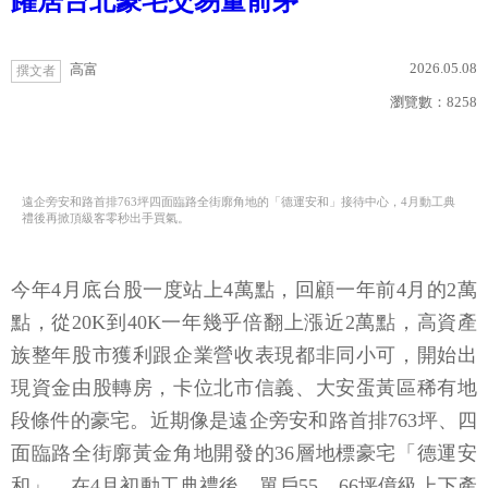
躍居台北豪宅交易量前茅
2026.05.08
高富
撰文者
瀏覽數：
8258
遠企旁安和路首排763坪四面臨路全街廓角地的「德運安和」接待中心，4月動工典
禮後再掀頂級客零秒出手買氣。
今年4月底台股一度站上4萬點，回顧一年前4月的2萬
點，從20K到40K一年幾乎倍翻上漲近2萬點，高資產
族整年股市獲利跟企業營收表現都非同小可，開始出
現資金由股轉房，卡位北市信義、大安蛋黃區稀有地
段條件的豪宅。近期像是遠企旁安和路首排763坪、四
面臨路全街廓黃金角地開發的36層地標豪宅「德運安
和」，在4月初動工典禮後，單戶55、66坪億級上下產