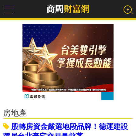
房地產
股轉房資金嚴選地段品牌！德運建設