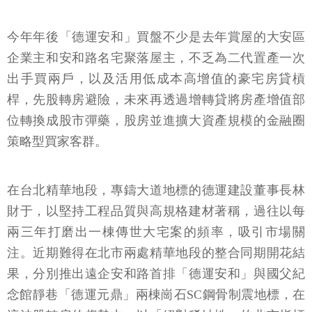
今年年後「德運安和」買盤不少是去年賞屋的大安區
企業主和安和路名宅聚落屋主，不乏為二代置產一次
出手買兩戶，以及活用低成本高增值的豪宅房貸槓
桿，先股轉房避險，未來再透過增轉貸將房產增值部
位轉換成股市彈藥，股房並進擴大資產規模的金融圈
策略型買家客群。
在台北精華地段，專鑄大道地標的德運建設董事長林
財于，以堅持工程品質與高規格建材著稱，過往以每
兩三年打磨出一棟傳世大宅案的頻率，吸引市場關
注。近期難得在北市兩處精華地段的整合同期開花結
果，分別推出遠企安和路首排「德運安和」與國父紀
念館靜巷「德運元鼎」兩棟崗石SC鋼骨制震地標，在