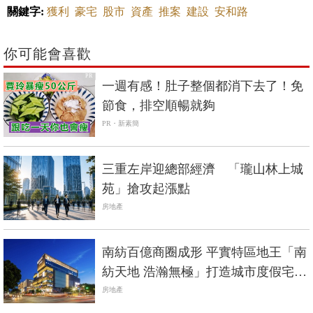
關鍵字:
獲利
豪宅
股市
資產
推案
建設
安和路
你可能會喜歡
PR
一週有感！肚子整個都消下去了！免
節食，排空順暢就夠
PR・新素簡
三重左岸迎總部經濟 「瓏山林上城
苑」搶攻起漲點
房地產
南紡百億商圈成形 平實特區地王「南
紡天地 浩瀚無極」打造城市度假宅指
標
房地產