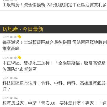
由股轉房！資金悄換軌 內行默默鎖定中正區迎實質利多
房地產 ‧ 今日最新
2026.08.07
都審通過！土城暫緩區縫合最後拼圖 司法園區釋地將創
推案高峰
2026.08.05
中正學區、雙捷地王加持！「全陽羅斯福」吸引高資產
族回防北市蛋黃區
2026.08.04
科技園區房市洗牌！竹科、中科、南科、高雄誰買氣最
旺？
2026.08.04
想買房成家，申請「青安3.0」要注意什麼？專家：「這