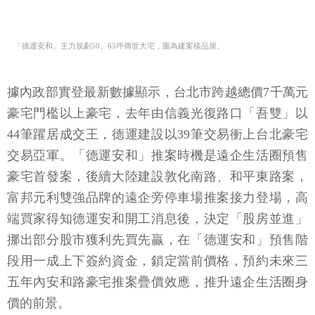
「德運安和」主力規劃50、65坪傳世大宅，圖為建案樣品屋。
據內政部實登最新數據顯示，台北市跨越總價7千萬元
豪宅門檻以上豪宅，去年由信義光復路口「吾雙」以
44筆躍居成交王，德運建設以39筆交易衝上台北豪宅
交易亞軍。「德運安和」推案時機是遠企生活圈預售
豪宅首發案，後續大陸建設敦化南路、和平東路案，
富邦元利雙強品牌的遠企旁停車場推案接力登場，高
端買家得知德運安和開工消息後，決定「股房並進」
挪出部分股市獲利先買先贏，在「德運安和」預售階
段用一成上下簽約資金，鎖定當前價格，預約未來三
五年內安和路豪宅推案疊價效應，推升遠企生活圈身
價的前景。