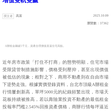
增值雙軌雙贏
2025.10.09
高富
撰文者
瀏覽數：
37362
A辦租金飆破5千元，資產合理價值直逼住宅高點。
近年房市政策「打住不打商」的態勢明顯，住宅市場
受限貸管制措施影響，價格受到壓抑，甚至出現價值
被低估的現象；相對之下，商用不動產則在自由市場
下逆勢走強。根據實價登錄資料，台北市頂級A辦租金
行情屢創新高，單坪5000元的紀錄頻繁出現，市場天
花板持續被推高，若以壽險業投資不動產的最低租金
投報率門檻2.545%回推資產價格，商辦行情每坪逼近