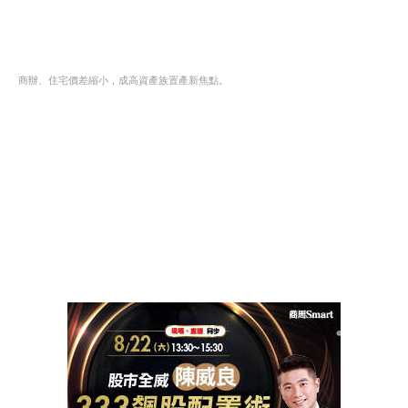
商辦、住宅價差縮小，成高資產族置產新焦點。