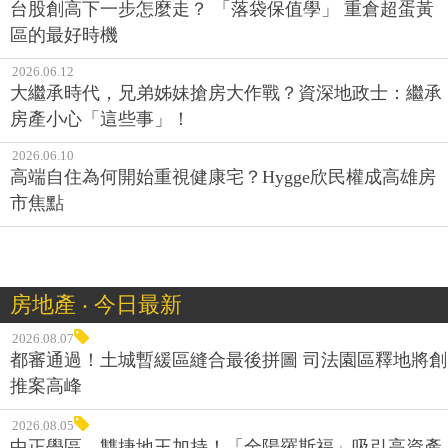
台股創高下一步怎麼走？ 「落袋保值學」 重倉超蛋黃
區的最好時機
2026.06.12
大繼承時代，兄弟姊妹搶房大作戰？資深地政士：繼承
房產小心「這些事」！
2026.06.10
高端自住為何開始重視健康宅？Hygge欣民權成高雄房
市焦點
房地產 ‧ 今日最新
2026.08.07
都審通過！土城暫緩區縫合最後拼圖 司法園區釋地將創
推案高峰
2026.08.05
中正學區、雙捷地王加持！「全陽羅斯福」吸引高資產