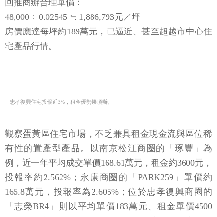
回推商辦合理單價：
48,000 ÷ 0.02545 ≒ 1,886,793元／坪
房價應達每坪約189萬元，已逼近、甚至超越市中心住
宅產品行情。
忠孝復興住宅投報近3%，租金優勢勝頂辦。
觀察蛋黃區住宅市場，不乏兼具租金現金流與區位稀
有性的置產型產品。以南京松江商圈的「琢豐」為
例，近一年平均成交單價168.61萬元，租金約3600元，
投報率約2.562%；永康商圈的「PARK259」單價約
165.8萬元，投報率為2.605%；位於忠孝復興商圈的
「志榮BR4」則以平均單價183萬元、租金單價4500