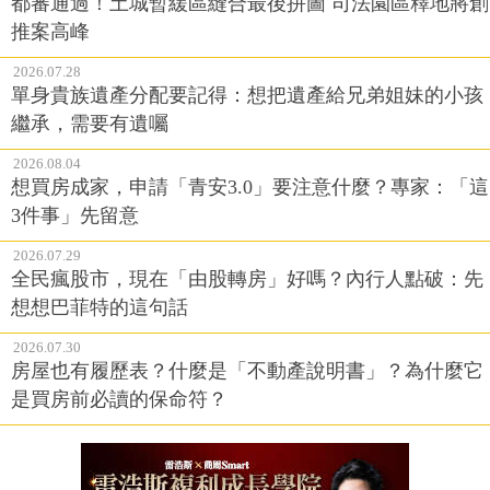
都審通過！土城暫緩區縫合最後拼圖 司法園區釋地將創
推案高峰
2026.07.28
單身貴族遺產分配要記得：想把遺產給兄弟姐妹的小孩
繼承，需要有遺囑
2026.08.04
想買房成家，申請「青安3.0」要注意什麼？專家：「這
3件事」先留意
2026.07.29
全民瘋股市，現在「由股轉房」好嗎？內行人點破：先
想想巴菲特的這句話
2026.07.30
房屋也有履歷表？什麼是「不動產說明書」？為什麼它
是買房前必讀的保命符？