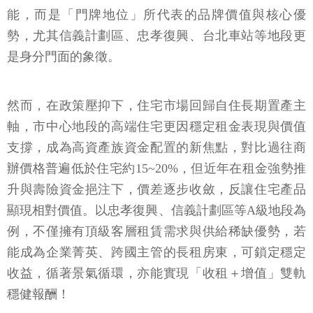
能，而是「門牌地位」所代表的品牌價值與核心優
勢，尤其信義計劃區、忠孝復興、台北車站等地段更
是身分門面的象徵。
然而，在政策壓抑下，住宅市場回歸自住長期置產主
軸，市中心地段的高端住宅更因穩定租金表現與價值
支撐，成為高資產族資金配置的新焦點，對比過往商
辦價格普遍低於住宅約15~20%，但近年在租金強勢推
升與壽險資金挹注下，價差逐步收斂，反讓住宅產品
顯現相對價值。以忠孝復興、信義計劃區等A級地段為
例，不僅擁有頂級客層租賃需求與供給稀缺優勢，若
能成為企業菁英、跨國主管的長租房東，可鎖定穩定
收益，循著景氣循環，亦能實現「收租＋增值」雙軌
穩健報酬！