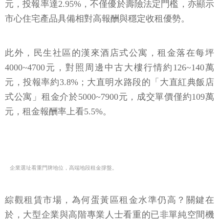
元，投報率達2.95%，不僅優於壽險法定門檻，亦顯示
市心住宅產品具備相對高報酬與穩定收租優勢。
此外，民生社區的漢來酒店式公寓，租金落在每坪
4000~4700元，對照周邊中古大樓行情約126~140萬
元，投報率約3.8%；大直明水路段的「大直紅典飯店
式公寓」租金介於5000~7900元，成交單價僅約109萬
元，租金報酬率上看5.5%。
企業選址看重門牌地位，高端地段租金撐盤。
綜觀租賃市場，為何蛋黃區租金水準仍高？關鍵在
於，大型企業與高階專業人士看重的已非單純空間機