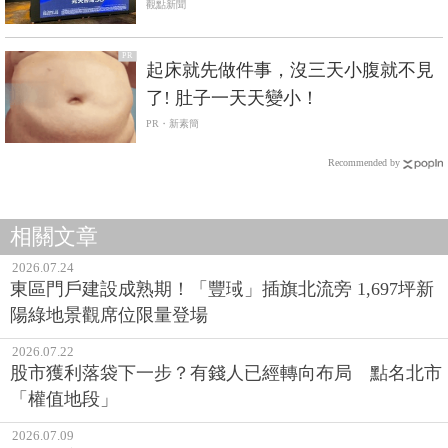
觀點新聞
PR
起床就先做件事，沒三天小腹就不見
了! 肚子一天天變小！
PR・新素簡
Recommended by
相關文章
2026.07.24
東區門戶建設成熟期！「豐琙」插旗北流旁 1,697坪新
陽綠地景觀席位限量登場
2026.07.22
股市獲利落袋下一步？有錢人已經轉向布局 點名北市
「權值地段」
2026.07.09