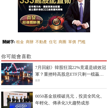
關鍵字:
租金
商辦
不動產
住宅
商圈
單價
門檻
你可能會喜歡
7月回顧》韓股狂瀉22%竟還是績效冠
軍？重挫時高股息ETF只剩一檔贏過
0050
股票
0050基金規模破兆元，投資全民化、
年輕化、傳承化3大趨勢成形