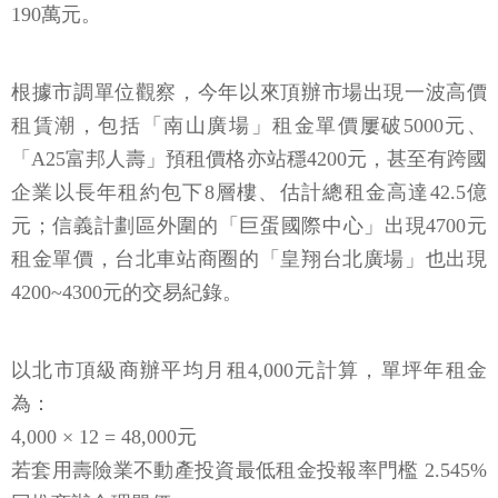
190萬元。
根據市調單位觀察，今年以來頂辦市場出現一波高價
租賃潮，包括「南山廣場」租金單價屢破5000元、
「A25富邦人壽」預租價格亦站穩4200元，甚至有跨國
企業以長年租約包下8層樓、估計總租金高達42.5億
元；信義計劃區外圍的「巨蛋國際中心」出現4700元
租金單價，台北車站商圈的「皇翔台北廣場」也出現
4200~4300元的交易紀錄。
以北市頂級商辦平均月租4,000元計算，單坪年租金
為：
4,000 × 12 = 48,000元
若套用壽險業不動產投資最低租金投報率門檻 2.545%