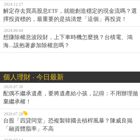
2024.12.27
解定存去買高股息ETF，就能創造穩定的現金流嗎？選
擇投資標的，最重要的是搞清楚「這個」再投資！
2024.06.04
想賺除權息波段財，上下車時機怎麼挑？台積電、鴻
海...該抱著參加除權息嗎？
個人理財 ‧ 今日最新
2026.07.30
配偶不繼承遺產，要將遺產給小孩，記得：不用辦理拋
棄繼承權！
2026.07.28
台股「四貸同堂」恐複製韓國去槓桿風暴？陳威良揭
「融資體脂率」不高