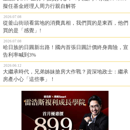
擬任基金經理人周力行親自解答
2026.07.08
從釜山街頭看當地的消費真相，我們買的是東西，他們
買的是「感覺」!
2026.07.08
哈日族的日圓新出路！國內首張日圓計價終身壽險，宣
告利率喊到3%
2026.06.12
大繼承時代，兄弟姊妹搶房大作戰？資深地政士：繼承
房產小心「這些事」！