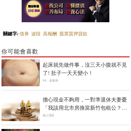
關鍵字:
借券
波段
高報酬
股票質押貸款
你可能會喜歡
PR
起床就先做件事，沒三天小腹就不見
了! 肚子一天天變小！
PR・新素簡
擔心現金不夠用，一對準退休夫妻憂
「我該用北市房換當新竹包租公？還
是改買定存股？」
個人理財