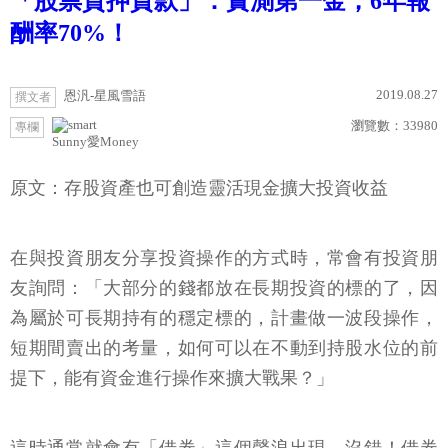
「股票質押貸款」：實測第一金，6年報
酬率70%！
2019.08.27
恩汎-星風雪語
撰文者
瀏覽數：
33980
專欄
Sunny愛Money
原文：存股資產也可創造靈活現金擴大投資收益
在與投資朋友分享投資操作的方式時，常會有投資朋
友詢問：「大部分的錢都放在長期投資的標的了，因
為屬於可長期持有的穩定標的，計畫做一波段操作，
短期間賣出的考量，如何可以在不動到持股水位的前
提下，能有資金進行操作來擴大戰果？」