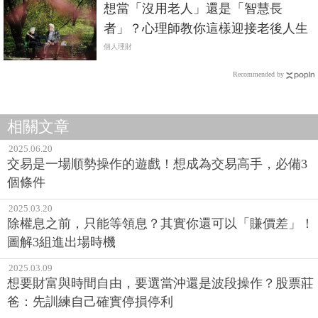
想當「沒用老人」還是「智慧長
者」？心理師教你這樣迎接老後人生
個人理財
Recommended by
相關文章
2025.06.20
交易是一場順勢操作的遊戲！想成為交易高手，必備3
個條件
2025.03.20
除權息之前，只能等領息？其實你還可以「賺價差」！
圖解3組進出場時機
2025.03.09
想要財富與時間自由，要選當沖還是波段操作？股票莊
爸：先訓練自己確實停損停利