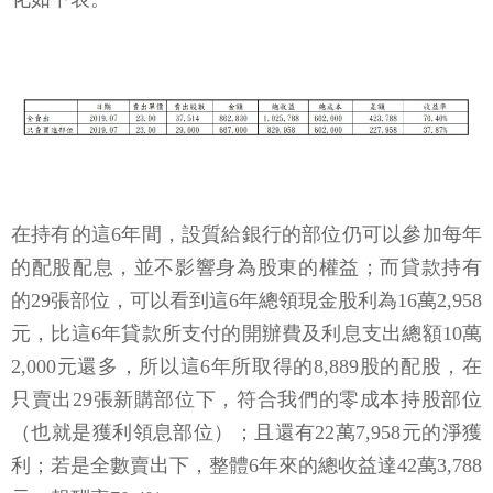
在持有的這6年間，設質給銀行的部位仍可以參加每年
的配股配息，並不影響身為股東的權益；而貸款持有
的29張部位，可以看到這6年總領現金股利為16萬2,958
元，比這6年貸款所支付的開辦費及利息支出總額10萬
2,000元還多，所以這6年所取得的8,889股的配股，在
只賣出29張新購部位下，符合我們的零成本持股部位
（也就是獲利領息部位）；且還有22萬7,958元的淨獲
利；若是全數賣出下，整體6年來的總收益達42萬3,788