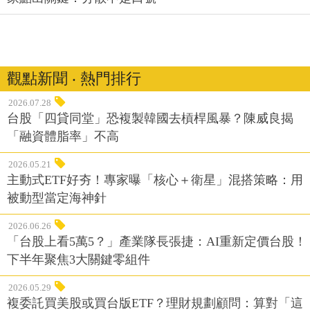
觀點新聞 ‧ 熱門排行
2026.07.28
台股「四貸同堂」恐複製韓國去槓桿風暴？陳威良揭
「融資體脂率」不高
2026.05.21
主動式ETF好夯！專家曝「核心＋衛星」混搭策略：用
被動型當定海神針
2026.06.26
「台股上看5萬5？」產業隊長張捷：AI重新定價台股！
下半年聚焦3大關鍵零組件
2026.05.29
複委託買美股或買台版ETF？理財規劃顧問：算對「這