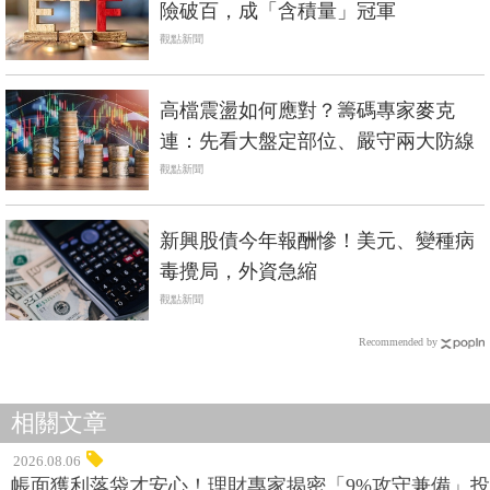
險破百，成「含積量」冠軍
觀點新聞
高檔震盪如何應對？籌碼專家麥克
連：先看大盤定部位、嚴守兩大防線
觀點新聞
新興股債今年報酬慘！美元、變種病
毒攪局，外資急縮
觀點新聞
Recommended by
相關文章
2026.08.06
帳面獲利落袋才安心！理財專家揭密「9%攻守兼備」投