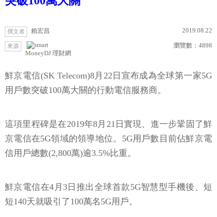
突破100萬大關
2019.08.22
賴宏昌
撰文者
瀏覽數：
4898
來源
MoneyDJ 理財網
鮮京電信(SK Telecom)8月22日宣布成為全球第一家5G
用戶數突破100萬大關的行動電信服務商。
這項里程碑是在2019年8月21日實現、進一步鞏固了鮮
京電信在5G領域的領導地位。5G用戶數目前佔鮮京電
信用戶總數(2,800萬)逾3.5%比重。
鮮京電信在4月3日推出全球首款5G智慧型手機後、短
短140天就吸引了100萬名5G用戶。