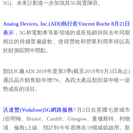
5G)、未來計劃進一步加強其5G裝置陣容。
Analog Devices, Inc.(ADI)執行長Vincent Roche 8月21日
表示
，5G和電動車等新領域的成長抵銷掉與去年同期
相比的持續普遍疲軟、使得營收和營業利潤率得以高
於財測區間中間點。
類比IC廠ADI 2019年度第3季(截至2019年8月3日為止)
通訊晶片銷售額年增7%、為四大產品類別當中唯一逆
勢成長的項目。
沃達豐(Vodafone)5G網路服務
7月3日在英國七座城市
(伯明翰、Bristol、Cardiff、Glasgow、曼徹斯特、利物
浦、倫敦)上線、預計到今年底將在19個城鎮啟用。新