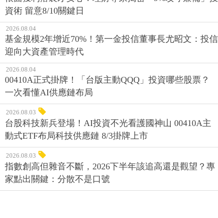
資術 留意8/10關鍵日
2026.08.04
基金規模2年增近70%！第一金投信董事長尤昭文：投信
迎向大資產管理時代
2026.08.04
00410A正式掛牌！「台版主動QQQ」投資哪些股票？
一次看懂AI供應鏈布局
2026.08.03
台股科技新兵登場！AI投資不光看護國神山 00410A主
動式ETF布局科技供應鏈 8/3掛牌上市
2026.08.03
指數創高但雜音不斷，2026下半年該追高還是觀望？專
家點出關鍵：分散不是口號