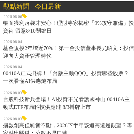
觀點新聞 ‧ 今日最新
2026.08.06
帳面獲利落袋才安心！理財專家揭密「9%攻守兼備」投
資術 留意8/10關鍵日
2026.08.04
基金規模2年增近70%！第一金投信董事長尤昭文：投信
迎向大資產管理時代
2026.08.04
00410A正式掛牌！「台版主動QQQ」投資哪些股票？
一次看懂AI供應鏈布局
2026.08.03
台股科技新兵登場！AI投資不光看護國神山 00410A主
動式ETF布局科技供應鏈 8/3掛牌上市
2026.08.03
指數創高但雜音不斷，2026下半年該追高還是觀望？專
家點出關鍵：分散不是口號