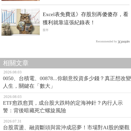
Excel表免費送》存股別再傻傻存，看
獲利就靠這張紀錄表！
股市
Recommended by
相關文章
2026.08.03
0050、台積電、00878...你願意投資多少錢？真正想改變
人生，關鍵在「數大」
2026.08.03
ETF愈跌愈買，成台股大跌時的定海神針？內行人示
警：背後暗藏死亡螺旋風險
2026.07.31
台股震盪、融資斷頭與當沖成惡夢！市場對AI股的樂觀