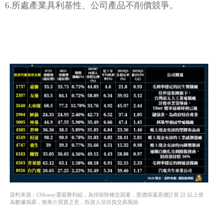
6.所處產業具利基性、公司產品不削價競爭。
資料來源：CMoney選股勝利組，為排除除權息因素，股價採還原價計算 註:以上僅
為數據揭露，無推介買賣之意，投資人須自負交易風險