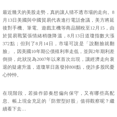
最近幾天的美股走勢，真的讓人猜不透市場的走向。8
月13日美國與中國貿易代表進行電話會議，美方將延
後對手機、筆電、遊戲主機等商品關稅至12月15，由
於貿易戰緊張情緒稍微降溫，8月13日道瓊指數大漲
372點；但到了8月14日，市場可說是「說翻臉就翻
臉」，因美國10年期公債殖利率走低，並與2年期利差
倒掛，此狀況為2007年以來首次出現，讓經濟走向衰
退的疑慮升溫，道瓊單日蒸發掉800點，使許多股民憂
心忡忡。
在現階段，若操作節奏想偏向保守，又有哪些高配
息、帳上現金充足的「防禦型好股」值得觀察呢？繼
續看下去…