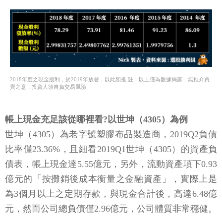
2018年度之現金股利，於2019年放發，以此類推 註：以上僅為數據揭露，無推介買
賣之意，投資人須自負交易風險
帳上現金充足該從哪裡看?以世坤（4305）為例
世坤（4305）為老字號塑膠布品製造商，2019Q2負債
比率僅23.36%，且細看2019Q1世坤（4305）的資產負
債表，帳上現金達5.55億元，另外，流動資產項下0.93
億元的「按攤銷後成本衡量之金融資產」，實際上是
為3個月以上之定期存款，與現金合計後，高達6.48億
元，然而公司總負債僅2.96億元，公司體質非常穩健。