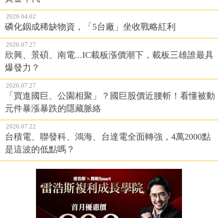
2026.04.02
磷化銦成稀缺物資，「5台廠」坐收戰略紅利
2026.07.27
欣興、景碩、南電...IC載板漲價潮下，載板三雄誰最具
爆發力？
2026.07.27
「買進國巨、公園相聚」？國巨股價近腰斬！看懂被動
元件暴漲暴跌的隱藏脈絡
2026.07.22
台積電、聯發科、鴻海、台達電全面轉強，4萬2000點
是這波的低點嗎？