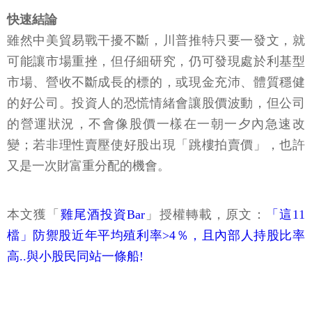
快速結論
雖然中美貿易戰干擾不斷，川普推特只要一發文，就
可能讓市場重挫，但仔細研究，仍可發現處於利基型
市場、營收不斷成長的標的，或現金充沛、體質穩健
的好公司。投資人的恐慌情緒會讓股價波動，但公司
的營運狀況，不會像股價一樣在一朝一夕內急速改
變；若非理性賣壓使好股出現「跳樓拍賣價」，也許
又是一次財富重分配的機會。
本文獲「
雞尾酒投資Bar
」授權轉載，原文：
「這11
檔」防禦股近年平均殖利率>4％，且內部人持股比率
高..與小股民同站一條船!