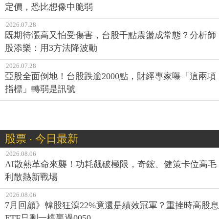
定價，恐比想像中脆弱
2026.07.28
既期待漲高又怕受傷害，台股千點震盪成常態？分析師
股添樂：用3方法降波動
2026.07.28
亞股全面倒地！台股跌逾2000點，財經專家曝「這兩項
指標」轉弱是訊號
股票 ‧ 今日最新
2026.08.06
AI散熱革命來襲！功耗飆破極限，奇鋐、健策卡位高毛
利散熱新戰場
2026.08.06
7月回顧》韓股狂瀉22%竟還是績效冠軍？重挫時高股息
ETF只剩一檔贏過0050