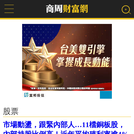
股票
市場動盪，跟緊內部人…11檔銅板股，