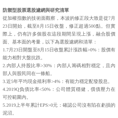
防禦型股票選股濾網與研究清單
從加權指數的技術面觀察，本波的修正段大致是從7月
23日開始，截至8月15日收盤，修正超過500點。但實
際上，仍有許多個股在這段期間呈現上漲，融合股價
面、基本面的考量，以下為選股濾網和清單：
1.7月23日開盤至8月15日收盤累計漲跌幅>0%：股價有
能力相對大盤抗跌。
2.內部人持股比率>30%：內部人籌碼相對穩定，且內
部人與股民同在一條船。
3.近5年平均現金殖利率>4%：有能力穩定配發股息。
4.2019Q負債比率<50%：公司體質穩健，償債壓力在
可控範圍內。
5.2019上半年累計EPS>0元：確認公司沒有陷在虧損的
泥沼。