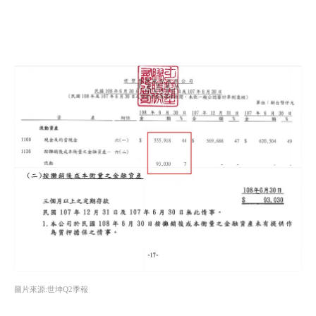
圖片來源:世坤Q2季報