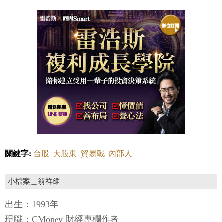
關鍵字:
台股
大股東
貿易戰
內部人
小檔案＿翁祥維
出生：1993年
現職：CMoney 財經專欄作者