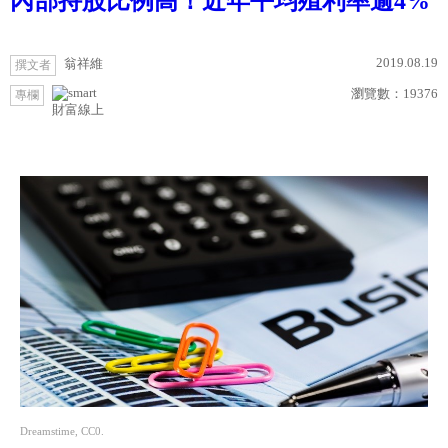
內部持股比例高！近年平均殖利率逾4%
2019.08.19
翁祥維
撰文者
瀏覽數：
19376
專欄
財富線上
Dreamstime, CC0.