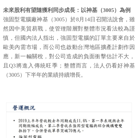
未來股利有望隨獲利同步成長：以神基（3005）為例
強固型電腦廠神基（3005）於8月14日召開法說會，雖
然因中美貿易戰，使管理階層對整體市況看法較為謹
慎，但國內法人指出，強固型電腦的訂單主要來自於
歐美內需市場，而公司也啟動台灣地區擴產計劃作因
應，新一輪關稅，對公司造成的負面衝擊估計不大，
且Q3將進入傳統旺季；整體而言，法人仍看好神基
（3005）下半年的業績持續增長。