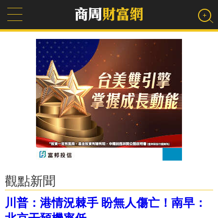
觀點新聞
川普：港情況棘手 盼無人傷亡！南早：