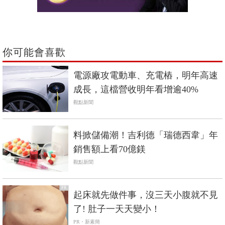
你可能會喜歡
電源廠攻電動車、充電樁，明年高速
成長，這檔營收明年看增逾40%
觀點新聞
料掀儲備潮！吉利德「瑞德西韋」年
銷售額上看70億鎂
觀點新聞
PR
起床就先做件事，沒三天小腹就不見
了! 肚子一天天變小！
PR・新素簡