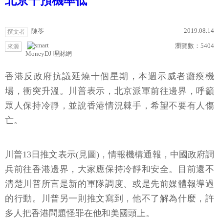
北京干預機率低
2019.08.14
陳苓
撰文者
瀏覽數：
5404
來源
MoneyDJ 理財網
香港反政府抗議延燒十個星期，本週示威者癱瘓機
場，衝突升溫。川普表示，北京派軍前往邊界，呼籲
眾人保持冷靜，並說香港情況棘手，希望不要有人傷
亡。
川普13日推文表示(見圖)，情報機構通報，中國政府調
兵前往香港邊界，大家應保持冷靜和安全。目前還不
清楚川普所言是新的軍隊調度、或是先前媒體報導過
的行動。川普另一則推文寫到，他不了解為什麼，許
多人把香港問題怪罪在他和美國頭上。