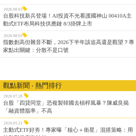
2026.08.03
台股科技新兵登場！AI投資不光看護國神山 00410A主
動式ETF布局科技供應鏈 8/3掛牌上市
2026.08.03
指數創高但雜音不斷，2026下半年該追高還是觀望？專
家點出關鍵：分散不是口號
觀點新聞 ‧ 熱門排行
2026.07.28
台股「四貸同堂」恐複製韓國去槓桿風暴？陳威良揭
「融資體脂率」不高
2026.05.21
主動式ETF好夯！專家曝「核心＋衛星」混搭策略：用