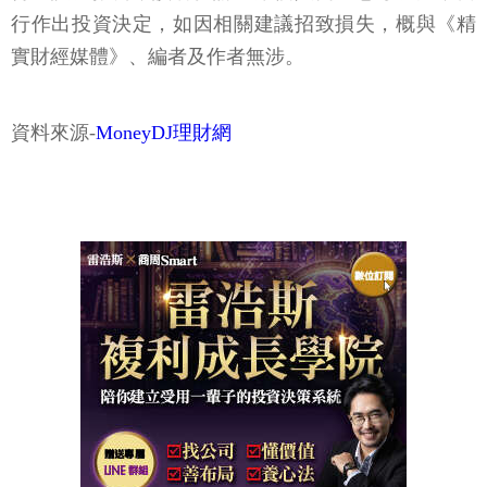
行作出投資決定，如因相關建議招致損失，概與《精
實財經媒體》、編者及作者無涉。
資料來源-
MoneyDJ理財網