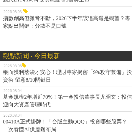
2026.08.03
指數創高但雜音不斷，2026下半年該追高還是觀望？專
家點出關鍵：分散不是口號
觀點新聞 ‧ 今日最新
2026.08.06
帳面獲利落袋才安心！理財專家揭密「9%攻守兼備」投
資術 留意8/10關鍵日
2026.08.04
基金規模2年增近70%！第一金投信董事長尤昭文：投信
迎向大資產管理時代
2026.08.04
00410A正式掛牌！「台版主動QQQ」投資哪些股票？
一次看懂AI供應鏈布局