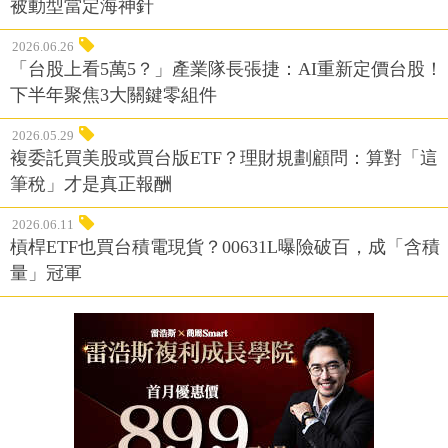
被動型當定海神針
2026.06.26
「台股上看5萬5？」產業隊長張捷：AI重新定價台股！
下半年聚焦3大關鍵零組件
2026.05.29
複委託買美股或買台版ETF？理財規劃顧問：算對「這
筆稅」才是真正報酬
2026.06.11
槓桿ETF也買台積電現貨？00631L曝險破百，成「含積
量」冠軍