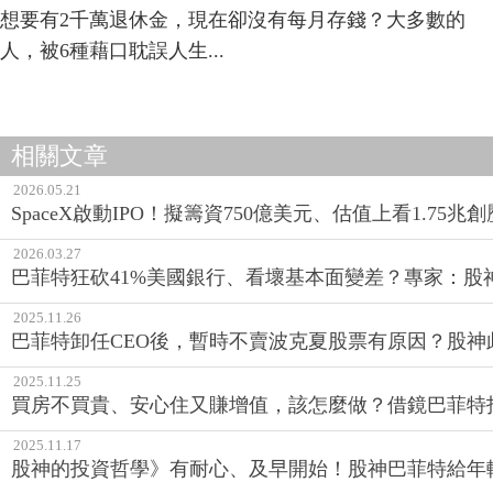
想要有2千萬退休金，現在卻沒有每月存錢？大多數的
人，被6種藉口耽誤人生...
相關文章
2026.05.21
SpaceX啟動IPO！擬籌資750億美元、估值上看1.75兆
2026.03.27
巴菲特狂砍41%美國銀行、看壞基本面變差？專家：股
2025.11.26
巴菲特卸任CEO後，暫時不賣波克夏股票有原因？股神
2025.11.25
買房不買貴、安心住又賺增值，該怎麼做？借鏡巴菲特
2025.11.17
股神的投資哲學》有耐心、及早開始！股神巴菲特給年