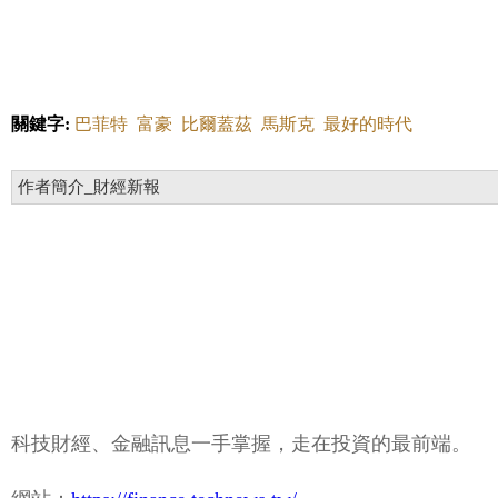
關鍵字:
巴菲特
富豪
比爾蓋茲
馬斯克
最好的時代
作者簡介_財經新報
科技財經、金融訊息一手掌握，走在投資的最前端。