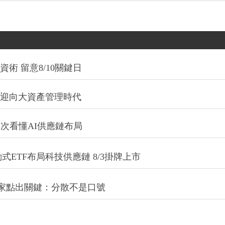
術 留意8/10關鍵日
信迎向大資產管理時代
一次看懂AI供應鏈布局
式ETF布局科技供應鏈 8/3掛牌上市
專家點出關鍵：分散不是口號