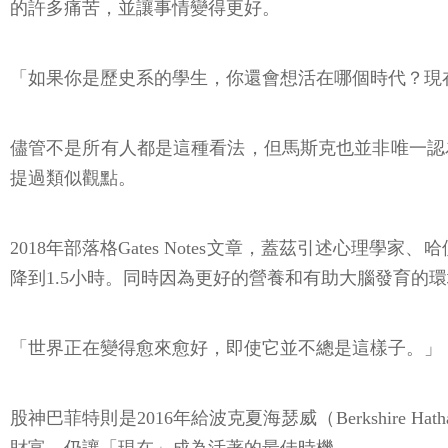
的許多痛苦，並讓事情變得更好。
「如果你是歷史系的學生，你還會想活在哪個時代？現
儘管不是所有人都是這種看法，但馬斯克也並非唯一認為「現在
提過類似觀點。
2018年部落格Gates Notes文章，蓋茲引述心理學家、
降到1.5小時。同時因為更好的營養和有助大腦發育的環
「世界正在變得愈來愈好，即使它並不總是這樣子。」
股神巴菲特則是2016年給波克夏海瑟威（Berkshir