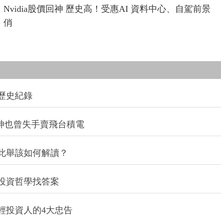
Nvidia股價回神 歷史高！受惠AI 資料中心、自駕前景
俏
創歷史紀錄
神也曾失手賣飛台積電
此舉該如何解讀？
投資哲學找答案
輕投資人的4大忠告