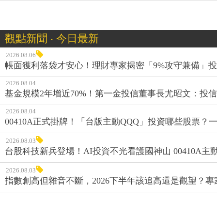
觀點新聞 ‧ 今日最新
2026.08.06
帳面獲利落袋才安心！理財專家揭密「9%攻守兼備」投資
2026.08.04
基金規模2年增近70%！第一金投信董事長尤昭文：投
2026.08.04
00410A正式掛牌！「台版主動QQQ」投資哪些股票？
2026.08.03
台股科技新兵登場！AI投資不光看護國神山 00410A主動
2026.08.03
指數創高但雜音不斷，2026下半年該追高還是觀望？