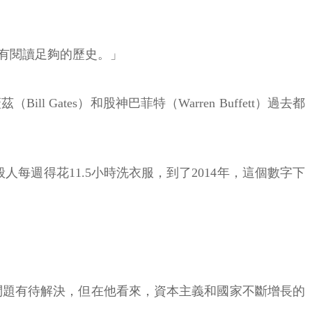
有閱讀足夠的歷史。」
tes）和股神巴菲特（Warren Buffett）過去都
時，一般人每週得花11.5小時洗衣服，到了2014年，這個數字下
富不均等問題有待解決，但在他看來，資本主義和國家不斷增長的