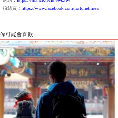
網站：
https://finance.technews.tw/
粉絲頁：
https://www.facebook.com/fortunetimes/
你可能會喜歡