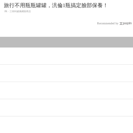
旅行不用瓶瓶罐罐，汎倫1瓶搞定臉部保養！
PR・三得利健康網路商店
Recommended by