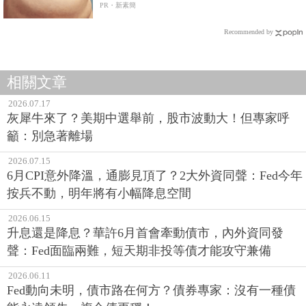
PR・新素簡
Recommended by
相關文章
2026.07.17
灰犀牛來了？美期中選舉前，股市波動大！但專家呼
籲：別急著離場
2026.07.15
6月CPI意外降溫，通膨見頂了？2大外資同聲：Fed今年
按兵不動，明年將有小幅降息空間
2026.06.15
升息還是降息？華許6月首會牽動債市，內外資同發
聲：Fed面臨兩難，短天期非投等債才能攻守兼備
2026.06.11
Fed動向未明，債市路在何方？債券專家：沒有一種債