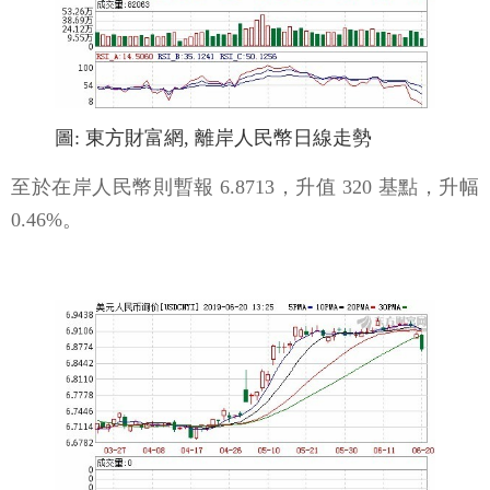
圖: 東方財富網, 離岸人民幣日線走勢
至於在岸人民幣則暫報 6.8713，升值 320 基點，升幅
0.46%。