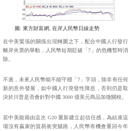
圖: 東方財富網, 在岸人民幣日線走勢
在中美緊張的關係出現轉圜之下，配合中國人行發行
離岸央票的舉動，人民幣短期貶破「7」的危機暫時消
除。
不過，未來人民幣能不能守穩「7」字頭，除非有任何
新的意外發展，如中國人行突發性降息，否則仍是取
決於川普是否會針對中國 3000 億美元商品加徵關稅。
若中美能藉由這次 G20 重新建立起信任感，為結束這
場沒有贏家的貿易衝突舖路，人民幣有機會重回今年