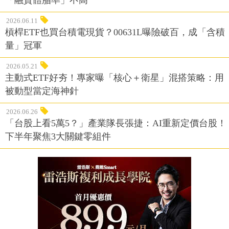
「融資體脂率」不高
2026.06.11
槓桿ETF也買台積電現貨？00631L曝險破百，成「含積
量」冠軍
2026.05.21
主動式ETF好夯！專家曝「核心＋衛星」混搭策略：用
被動型當定海神針
2026.06.26
「台股上看5萬5？」產業隊長張捷：AI重新定價台股！
下半年聚焦3大關鍵零組件