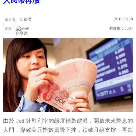
人民幣再漲
2019.06.20
江泰傑
撰文者
瀏覽數：
6604
來源
鉅亨網
由於 Fed 針對利率的態度轉為鴿派，開啟未來降息的
大門，導致美元指數應聲下挫，跌破月線支撐，再加