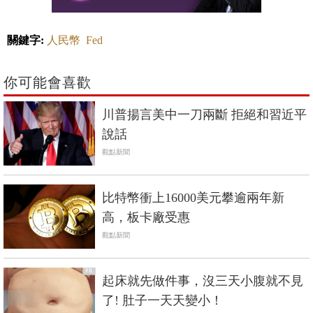
關鍵字:
人民幣
Fed
你可能會喜歡
川普揚言美中一刀兩斷 拒絕和習近平
說話
觀點新聞
比特幣衝上16000美元攀逾兩年新
高，板卡廠受惠
觀點新聞
PR
起床就先做件事，沒三天小腹就不見
了! 肚子一天天變小！