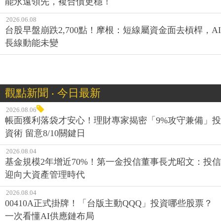
能永遠領先，複合債更穩！
2026.06.08
台股早盤崩跌2,700點！摩根：短線屬資金面去槓桿，AI
長線動能未變
觀點新聞 ‧ 今日最新
2026.08.06
帳面獲利落袋才安心！理財專家揭密「9%攻守兼備」投
資術 留意8/10關鍵日
2026.08.04
基金規模2年增近70%！第一金投信董事長尤昭文：投信
迎向大資產管理時代
2026.08.04
00410A正式掛牌！「台版主動QQQ」投資哪些股票？
一次看懂AI供應鏈布局