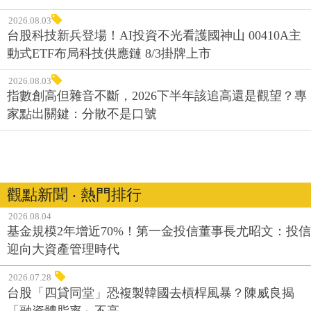
2026.08.03
台股科技新兵登場！AI投資不光看護國神山 00410A主
動式ETF布局科技供應鏈 8/3掛牌上市
2026.08.03
指數創高但雜音不斷，2026下半年該追高還是觀望？專
家點出關鍵：分散不是口號
觀點新聞 ‧ 熱門排行
2026.08.04
基金規模2年增近70%！第一金投信董事長尤昭文：投信
迎向大資產管理時代
2026.07.28
台股「四貸同堂」恐複製韓國去槓桿風暴？陳威良揭