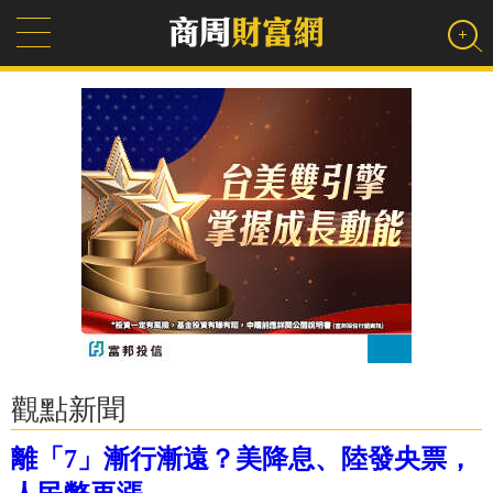
觀點新聞
離「7」漸行漸遠？美降息、陸發央票，