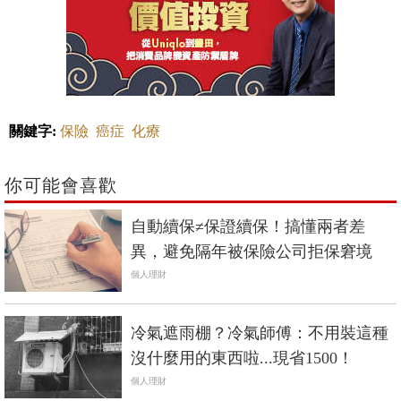
關鍵字:
保險
癌症
化療
你可能會喜歡
自動續保≠保證續保！搞懂兩者差
異，避免隔年被保險公司拒保窘境
個人理財
冷氣遮雨棚？冷氣師傅：不用裝這種
沒什麼用的東西啦...現省1500！
個人理財