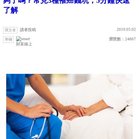
夠了嗎？常見3種罹癌錢坑，5分鐘快速
了解
2019.05.02
讀者投稿
撰文者
瀏覽數：
24867
專欄
財富線上