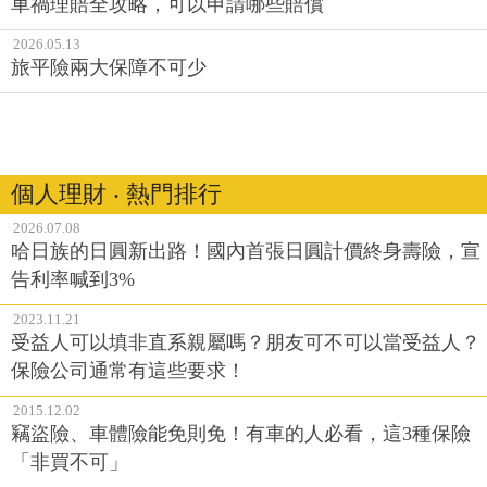
車禍理賠全攻略，可以申請哪些賠償
2026.05.13
旅平險兩大保障不可少
個人理財 ‧ 熱門排行
2026.07.08
哈日族的日圓新出路！國內首張日圓計價終身壽險，宣
告利率喊到3%
2023.11.21
受益人可以填非直系親屬嗎？朋友可不可以當受益人？
保險公司通常有這些要求！
2015.12.02
竊盜險、車體險能免則免！有車的人必看，這3種保險
「非買不可」