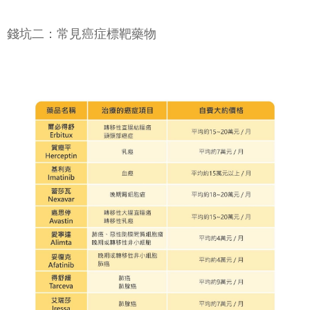
錢坑二：常見癌症標靶藥物