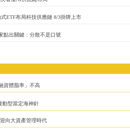
式ETF布局科技供應鏈 8/3掛牌上市
專家點出關鍵：分散不是口號
融資體脂率」不高
被動型當定海神針
信迎向大資產管理時代