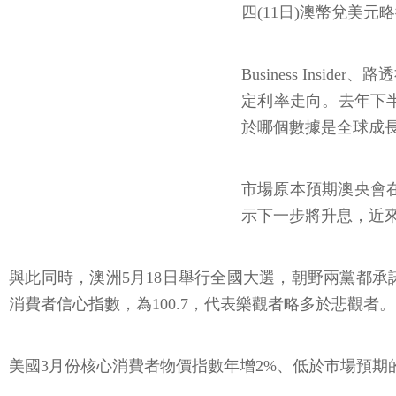
四(11日)澳幣兌美元略
Business Ins
定利率走向。去年下
於哪個數據是全球成
市場原本預期澳央會在近
示下一步將升息，近
與此同時，澳洲5月18日舉行全國大選，朝野兩黨都承諾要實施
消費者信心指數，為100.7，代表樂觀者略多於悲觀者。
美國3月份核心消費者物價指數年增2%、低於市場預期的