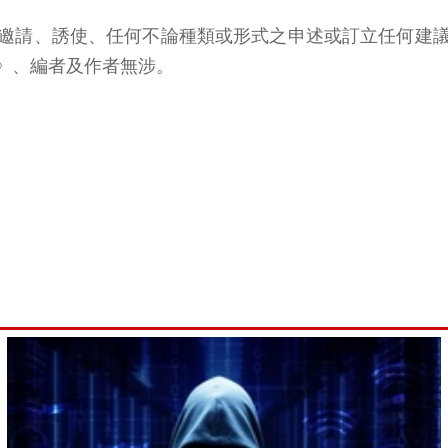
邀請、誘使、任何不論種類或形式之申述或訂立任何建
》、編者及作者無涉。