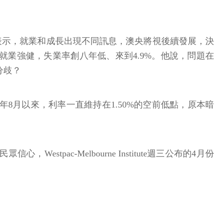
le週三演說表示，就業和成長出現不同訊息，澳央將視後續發展，決
業強健，失業率創八年低、來到4.9%。他說，問題在
分歧？
6年8月以來，利率一直維持在1.50%的空前低點，原本暗
ac-Melbourne Institute週三公布的4月份