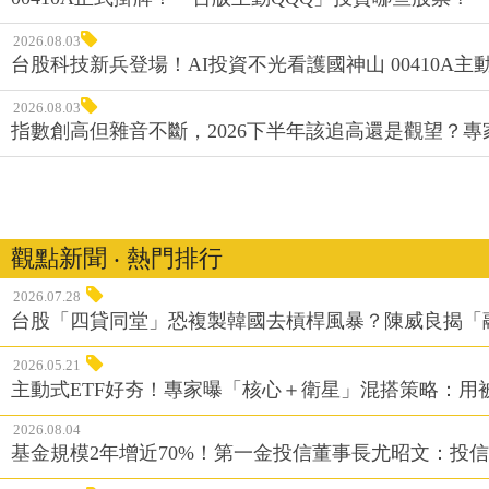
2026.08.03
台股科技新兵登場！AI投資不光看護國神山 00410A主動
2026.08.03
指數創高但雜音不斷，2026下半年該追高還是觀望？
觀點新聞 ‧ 熱門排行
2026.07.28
台股「四貸同堂」恐複製韓國去槓桿風暴？陳威良揭「
2026.05.21
主動式ETF好夯！專家曝「核心＋衛星」混搭策略：用
2026.08.04
基金規模2年增近70%！第一金投信董事長尤昭文：投