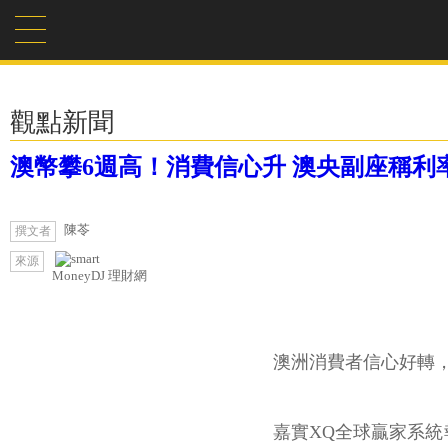
觀點新聞
澳幣攀6週高！消費信心升 澳央副座稱利
陳苓
撰文者
來源
MoneyDJ 理財網
澳洲消費者信心好轉，
嘉實XQ全球贏家系統報