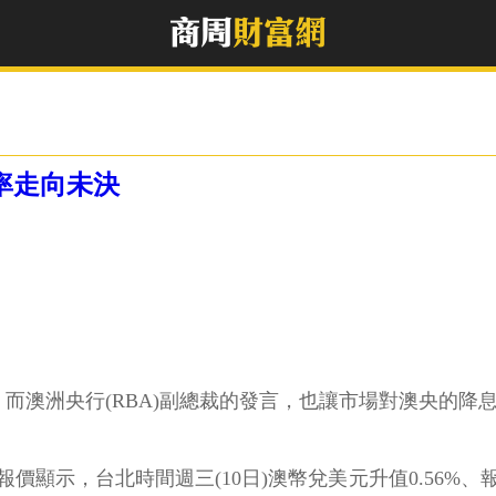
率走向未決
而澳洲央行(RBA)副總裁的發言，也讓市場對澳央的降
價顯示，台北時間週三(10日)澳幣兌美元升值0.56%、報0.