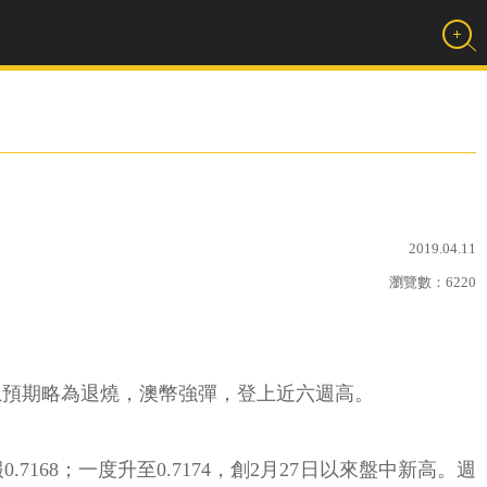
2019.04.11
瀏覽數：
6220
息預期略為退燒，澳幣強彈，登上近六週高。
7168；一度升至0.7174，創2月27日以來盤中新高。週