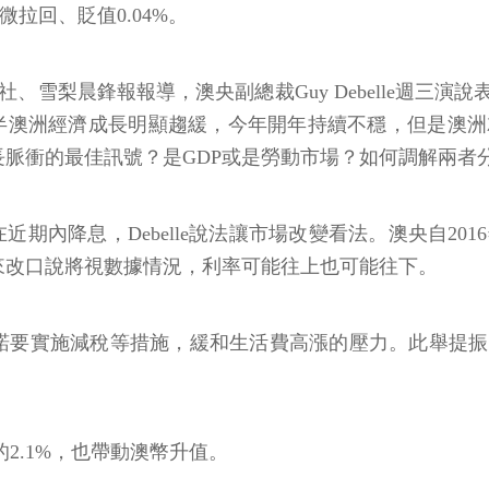
微拉回、貶值0.04%。
ider、路透社、雪梨晨鋒報報導，澳央副總裁Guy Debel
半澳洲經濟成長明顯趨緩，今年開年持續不穩，但是澳洲就
長脈衝的最佳訊號？是GDP或是勞動市場？如何調解兩者
期內降息，Debelle說法讓市場改變看法。澳央自201
來改口說將視數據情況，利率可能往上也可能往下。
減稅等措施，緩和生活費高漲的壓力。此舉提振民眾信心，Westp
2.1%，也帶動澳幣升值。