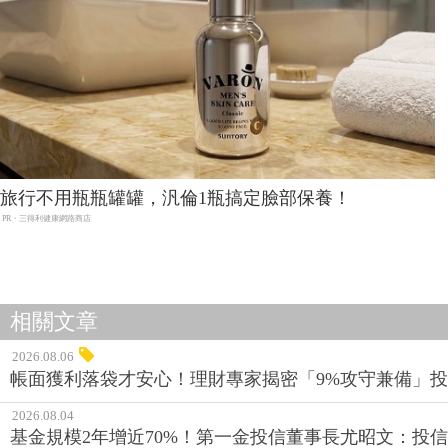
旅行不用瓶瓶罐罐，汎倫1瓶搞定臉部保養！
PR・三得利健康網路商店
相關文章
2026.08.06
帳面獲利落袋才安心！理財專家揭密「9%攻守兼備」投資
2026.08.04
基金規模2年增近70%！第一金投信董事長尤昭文：投