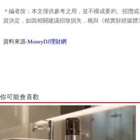
＊編者按：本文僅供參考之用，並不構成要約、招攬或
資決定，如因相關建議招致損失，概與《精實財經媒體
資料來源-
MoneyDJ理財網
你可能會喜歡