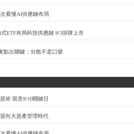
一次看懂AI供應鏈布局
式ETF布局科技供應鏈 8/3掛牌上市
專家點出關鍵：分散不是口號
術 留意8/10關鍵日
信迎向大資產管理時代
一次看懂AI供應鏈布局