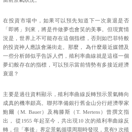
在投資市場中，如果可以預先知道下一次衰退是否
「即將」到來，將是件做夢也會笑的美事。但現實情
況是，世界上不可能存在這個指標，否則如巴菲特般
的投資神人應該會滿街走。那麼， 為什麼最近媒體及
一些分析師似乎告訴人們，殖利率曲線就是這樣一個
夢幻般存在的指標，可以預示當前情勢有多接近經濟
衰退？
主要是過往資料顯示，殖利率曲線反轉預示景氣轉向
成真的機率頗高。聯邦準備銀行舊金山分行經濟學家
鮑爾（M. Bauer）及梅滕斯（T. Mertens）曾撰文指
出， 從1955 年起至今，共出現10 次的殖利率曲線反
轉，但「事後」界定景氣循環周期時發現，竟有9 次殖