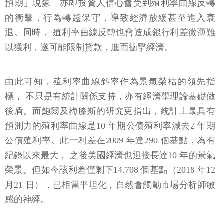
預期」現象，亦即投資人信心會受到殖利率曲線反轉
的衝擊，行為轉趨保守，導致經濟放緩甚至進入衰
退。同時， 殖利率曲線反轉也會造成銀行利差微薄難
以獲利，遂可能限制貸款，進而衝擊經濟。
由此可知，殖利率曲線斜率作為景氣榮枯的領先指
標， 不只是有統計關係支持，亦有經濟學理論基礎做
後盾。而鮑爾及梅滕斯的研究更指出，統計上最具有
預測力的殖利率曲線是10 年期公債殖利率減去2 年期
公債殖利率。此一利差在2009 年達290 個基點，為有
紀錄以來最大， 之後美國經濟也迎接長達10 年的景氣
榮景。但如今該利差僅剩下14.708 個基點（2018 年12
月21 日），已相當平坦化，自然會觸動市場分析師敏
感的神經。