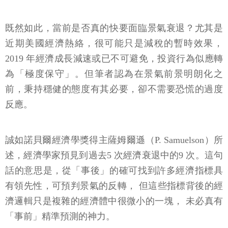
既然如此，當前是否真的快要面臨景氣衰退？尤其是
近期美國經濟熱絡，很可能只是減稅的暫時效果，
2019 年經濟成長減速或已不可避免，投資行為似應轉
為「極度保守」。但筆者認為在景氣前景明朗化之
前，秉持穩健的態度有其必要，卻不需要恐慌的過度
反應。
誠如諾貝爾經濟學獎得主薩姆爾遜（P. Samuelson）所
述，經濟學家預見到過去5 次經濟衰退中的9 次。這句
話的意思是，從「事後」的確可找到許多經濟指標具
有領先性，可預判景氣的反轉， 但這些指標背後的經
濟邏輯只是複雜的經濟體中很微小的一塊， 未必真有
「事前」精準預測的神力。