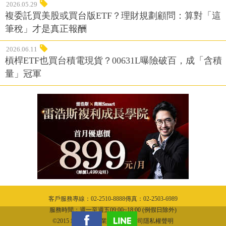
2026.05.29
複委託買美股或買台版ETF？理財規劃顧問：算對「這
筆稅」才是真正報酬
2026.06.11
槓桿ETF也買台積電現貨？00631L曝險破百，成「含積
量」冠軍
客戶服務專線：02-2510-8888傳真：02-2503-6989
服務時間：週一至週五09:00~18:00 (例假日除外)
©2015 城邦文化事業股份有限公司隱私權聲明