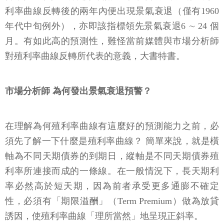
利率曲線反轉後的兩年內便出現景氣衰退（僅有1960
年代中旬例外），亦即該指標領先景氣衰退6 ∼ 24 個
月。有如此高的預測性，難怪當前媒體與市場分析師
對殖利率曲線反轉所代表的意義，大書特書。
市場分析師 為何發出景氣衰退預警？
在理解為何殖利率曲線有這麼好的預測能力之前，必
須先了解一下什麼是殖利率曲線？ 簡單來說，就是橫
軸為不同天期債券的到期日，縱軸是不同天期債券殖
利率所連接而成的一條線。在一般情況下，長天期利
率必然高於短天期，因為前者承受更多通膨不確定
性，必須有「期限溢酬」（Term Premium）做為放貸
誘因，使殖利率曲線「理所當然」地呈現正斜率。