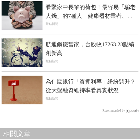
看緊家中長輩的荷包！最容易「騙老
人錢」的7種人：健康器材業者、婚
姻騙子...
觀點新聞
航運鋼鐵當家，台股收17263.28點續
創新高
觀點新聞
為什麼銀行「質押利率」紛紛調升？
從大盤融資維持率看真實狀況
觀點新聞
Recommended by
相關文章