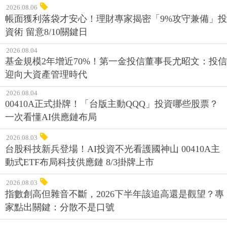
2026.08.06
帳面獲利落袋才安心！理財專家揭密「9%攻守兼備」投
資術 留意8/10關鍵日
2026.08.04
基金規模2年增近70%！第一金投信董事長尤昭文：投信
迎向大資產管理時代
2026.08.04
00410A正式掛牌！「台版主動QQQ」投資哪些股票？
一次看懂AI供應鏈布局
2026.08.03
台股科技新兵登場！AI投資不光看護國神山 00410A主
動式ETF布局科技供應鏈 8/3掛牌上市
2026.08.03
指數創高但雜音不斷，2026下半年該追高還是觀望？專
家點出關鍵：分散不是口號