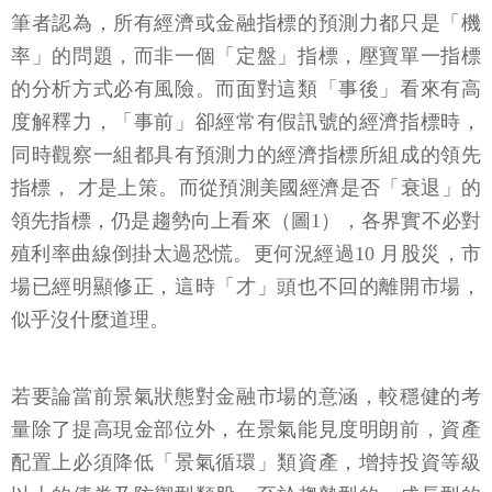
筆者認為，所有經濟或金融指標的預測力都只是「機
率」的問題，而非一個「定盤」指標，壓寶單一指標
的分析方式必有風險。而面對這類「事後」看來有高
度解釋力，「事前」卻經常有假訊號的經濟指標時，
同時觀察一組都具有預測力的經濟指標所組成的領先
指標， 才是上策。而從預測美國經濟是否「衰退」的
領先指標，仍是趨勢向上看來（圖1），各界實不必對
殖利率曲線倒掛太過恐慌。更何況經過10 月股災，市
場已經明顯修正，這時「才」頭也不回的離開市場，
似乎沒什麼道理。
若要論當前景氣狀態對金融市場的意涵，較穩健的考
量除了提高現金部位外，在景氣能見度明朗前，資產
配置上必須降低「景氣循環」類資產，增持投資等級