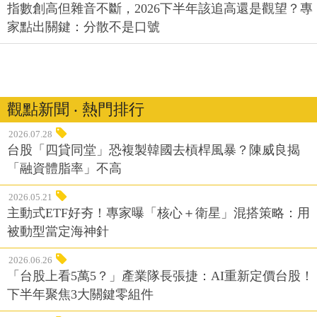
指數創高但雜音不斷，2026下半年該追高還是觀望？專
家點出關鍵：分散不是口號
觀點新聞 ‧ 熱門排行
2026.07.28
台股「四貸同堂」恐複製韓國去槓桿風暴？陳威良揭
「融資體脂率」不高
2026.05.21
主動式ETF好夯！專家曝「核心＋衛星」混搭策略：用
被動型當定海神針
2026.06.26
「台股上看5萬5？」產業隊長張捷：AI重新定價台股！
下半年聚焦3大關鍵零組件