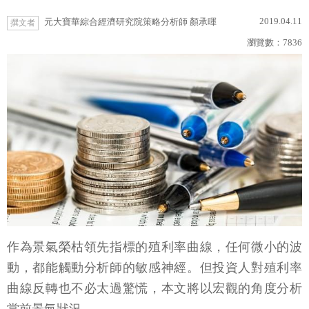
2019.04.11
元大寶華綜合經濟研究院策略分析師 顏承暉
撰文者
瀏覽數：
7836
作為景氣榮枯領先指標的殖利率曲線，任何微小的波
動，都能觸動分析師的敏感神經。但投資人對殖利率
曲線反轉也不必太過驚慌，本文將以宏觀的角度分析
當前景氣狀況。