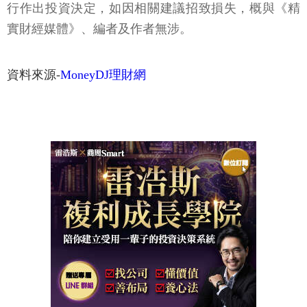
行作出投資決定，如因相關建議招致損失，概與《精
實財經媒體》、編者及作者無涉。
資料來源-
MoneyDJ理財網