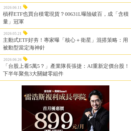
2026.06.11
槓桿ETF也買台積電現貨？00631L曝險破百，成「含積
量」冠軍
2026.05.21
主動式ETF好夯！專家曝「核心＋衛星」混搭策略：用
被動型當定海神針
2026.06.26
「台股上看5萬5？」產業隊長張捷：AI重新定價台股！
下半年聚焦3大關鍵零組件