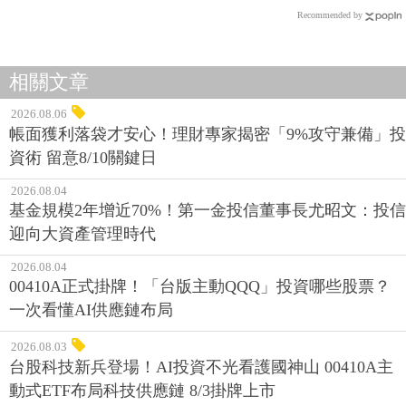
Recommended by
相關文章
2026.08.06
帳面獲利落袋才安心！理財專家揭密「9%攻守兼備」投
資術 留意8/10關鍵日
2026.08.04
基金規模2年增近70%！第一金投信董事長尤昭文：投信
迎向大資產管理時代
2026.08.04
00410A正式掛牌！「台版主動QQQ」投資哪些股票？
一次看懂AI供應鏈布局
2026.08.03
台股科技新兵登場！AI投資不光看護國神山 00410A主
動式ETF布局科技供應鏈 8/3掛牌上市