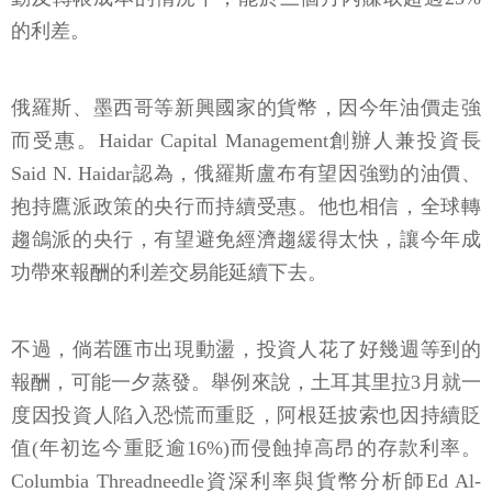
的利差。
俄羅斯、墨西哥等新興國家的貨幣，因今年油價走強
而受惠。Haidar Capital Management創辦人兼投資長
Said N. Haidar認為，俄羅斯盧布有望因強勁的油價、
抱持鷹派政策的央行而持續受惠。他也相信，全球轉
趨鴿派的央行，有望避免經濟趨緩得太快，讓今年成
功帶來報酬的利差交易能延續下去。
不過，倘若匯市出現動盪，投資人花了好幾週等到的
報酬，可能一夕蒸發。舉例來說，土耳其里拉3月就一
度因投資人陷入恐慌而重貶，阿根廷披索也因持續貶
值(年初迄今重貶逾16%)而侵蝕掉高昂的存款利率。
Columbia Threadneedle資深利率與貨幣分析師Ed Al-