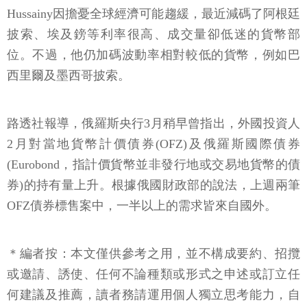
Hussainy因擔憂全球經濟可能趨緩，最近減碼了阿根廷
披索、埃及鎊等利率很高、成交量卻低迷的貨幣部
位。不過，他仍加碼波動率相對較低的貨幣，例如巴
西里爾及墨西哥披索。
路透社報導，俄羅斯央行3月稍早曾指出，外國投資人
2月對當地貨幣計價債券(OFZ)及俄羅斯國際債券
(Eurobond，指計價貨幣並非發行地或交易地貨幣的債
券)的持有量上升。根據俄國財政部的說法，上週兩筆
OFZ債券標售案中，一半以上的需求皆來自國外。
＊編者按：本文僅供參考之用，並不構成要約、招攬
或邀請、誘使、任何不論種類或形式之申述或訂立任
何建議及推薦，讀者務請運用個人獨立思考能力，自