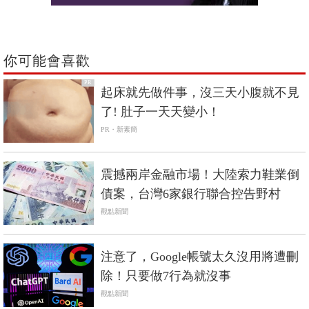
你可能會喜歡
PR
起床就先做件事，沒三天小腹就不見
了! 肚子一天天變小！
PR・新素簡
震撼兩岸金融市場！大陸索力鞋業倒
債案，台灣6家銀行聯合控告野村
觀點新聞
注意了，Google帳號太久沒用將遭刪
除！只要做7行為就沒事
觀點新聞