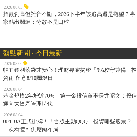
2026.08.03
指數創高但雜音不斷，2026下半年該追高還是觀望？專
家點出關鍵：分散不是口號
觀點新聞 ‧ 今日最新
2026.08.06
帳面獲利落袋才安心！理財專家揭密「9%攻守兼備」投
資術 留意8/10關鍵日
2026.08.04
基金規模2年增近70%！第一金投信董事長尤昭文：投信
迎向大資產管理時代
2026.08.04
00410A正式掛牌！「台版主動QQQ」投資哪些股票？
一次看懂AI供應鏈布局