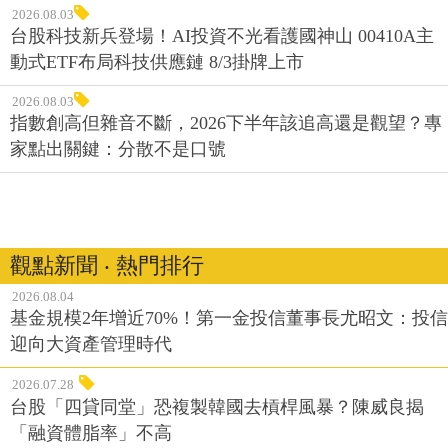
2026.08.03
台股科技新兵登場！AI投資不光看護國神山 00410A主
動式ETF布局科技供應鏈 8/3掛牌上市
2026.08.03
指數創高但雜音不斷，2026下半年該追高還是觀望？專
家點出關鍵：分散不是口號
觀點新聞 ‧ 熱門排行
2026.08.04
基金規模2年增近70%！第一金投信董事長尤昭文：投信
迎向大資產管理時代
2026.07.28
台股「四貸同堂」恐複製韓國去槓桿風暴？陳威良揭
「融資體脂率」不高