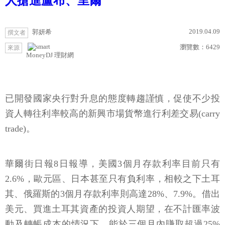
人搶進盧布、里爾
2019.04.09
郭妍希
撰文者
瀏覽數：
6429
來源
MoneyDJ 理財網
已開發國家央行對升息的態度轉趨謹慎，促使不少投
資人轉往利率較高的新興市場貨幣進行利差交易(carry
trade)。
華爾街日報8日報導，美國3個月存款利率目前只有
2.6%，歐元區、日本甚至只有負利率，相較之下土耳
其、俄羅斯的3個月存款利率則高達28%、7.9%。借出
美元、買進土耳其資產的投資人期望，在不計匯率波
動及轉帳成本的情況下，能於三個月內賺取超過25%