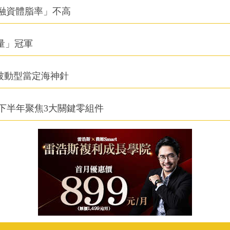
融資體脂率」不高
積量」冠軍
被動型當定海神針
下半年聚焦3大關鍵零組件