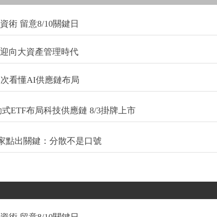
術 留意8/10關鍵日
信迎向大資產管理時代
一次看懂AI供應鏈布局
式ETF布局科技供應鏈 8/3掛牌上市
專家點出關鍵：分散不是口號
術 留意8/10關鍵日