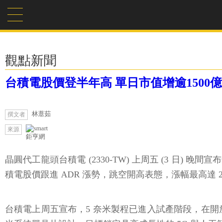
觀點新聞
台積電股價登半年高 單日市值增逾1500億元
林薏茹
撰文者
來源
鉅亨網
晶圓代工龍頭台積電 (2330-TW) 上周五 (3 日) 
積電股價跟進 ADR 漲勢，跳空開高表態，漲幅最高達 2.4
台積電上周五宣布，5 奈米製程已進入試產階段，在開