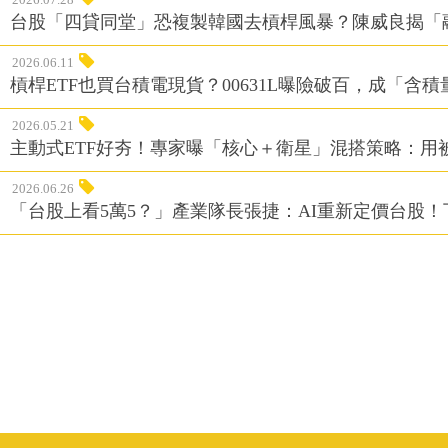
台股「四貸同堂」恐複製韓國去槓桿風暴？陳威良揭「
2026.06.11
槓桿ETF也買台積電現貨？00631L曝險破百，成「含
2026.05.21
主動式ETF好夯！專家曝「核心＋衛星」混搭策略：用
2026.06.26
「台股上看5萬5？」產業隊長張捷：AI重新定價台股！