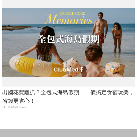
出國花費難抓？全包式海島假期，一價搞定食宿玩樂，
省錢更省心！
PR・Club Med Taiwan