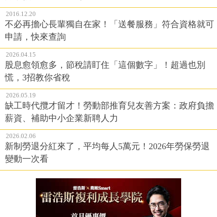
2016.12.20
不必再擔心長輩獨自在家！「送餐服務」符合資格就可
申請，快來查詢
2026.04.15
股息愈領愈多，節稅請盯住「這個數字」！超過也別
慌，3招教你省稅
2026.05.19
缺工時代攬才留才！勞動部推育兒友善方案：政府負擔
薪資、補助中小企業新聘人力
2026.02.06
新制勞退分紅來了，平均每人5萬元！2026年勞保勞退
變動一次看