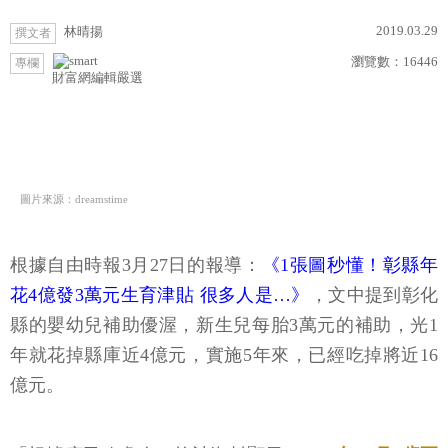
2019.03.29
林晴揚
撰文者
瀏覽數：
16446
專欄
財富網編輯嚴選
圖片來源：dreamstime
根據自由時報3月27日的報導：
《1張圖秒懂！彰縣年
花4億發3萬元生育津貼 很多人是…》
，文中提到彰化
縣的嬰幼兒補助優渥，新生兒每胎3萬元的補助，光1
年就花掉縣庫近4億元，實施5年來，已經吃掉將近16
億元。