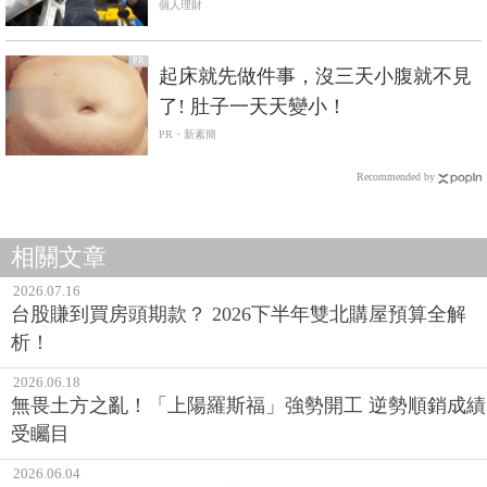
個人理財
PR
起床就先做件事，沒三天小腹就不見
了! 肚子一天天變小！
PR・新素簡
Recommended by
相關文章
2026.07.16
台股賺到買房頭期款？ 2026下半年雙北購屋預算全解
析！
2026.06.18
無畏土方之亂！「上陽羅斯福」強勢開工 逆勢順銷成績
受矚目
2026.06.04