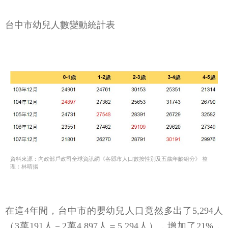
台中市幼兒人數變動統計表
資料來源：內政部戶政司全球資訊網《各縣市人口數按性別及五歲年齡組分》 整
理：林晴揚
在這4年間，台中市的嬰幼兒人口竟然多出了5,294人
（3萬191人－2萬4,897人＝5,294人），增加了21%，