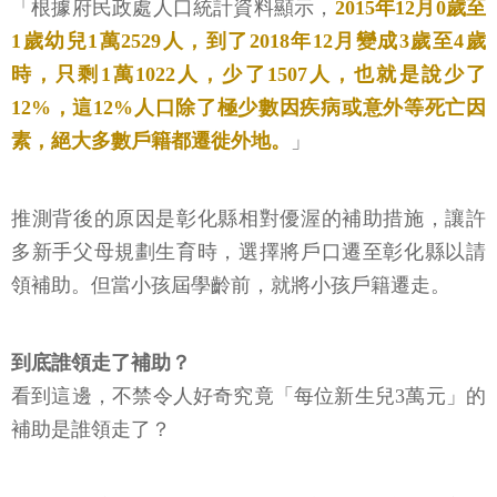
「根據府民政處人口統計資料顯示，
2015年12月0歲至
1歲幼兒1萬2529人，到了2018年12月變成3歲至4歲
時，只剩1萬1022人，少了1507人，也就是說少了
12%，這12%人口除了極少數因疾病或意外等死亡因
素，絕大多數戶籍都遷徙外地。
」
推測背後的原因是彰化縣相對優渥的補助措施，讓許
多新手父母規劃生育時，選擇將戶口遷至彰化縣以請
領補助。但當小孩屆學齡前，就將小孩戶籍遷走。
到底誰領走了補助？
看到這邊，不禁令人好奇究竟「每位新生兒3萬元」的
補助是誰領走了？