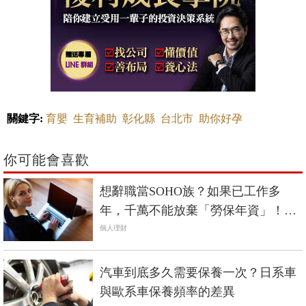
關鍵字:
育嬰
生育補助
彰化縣
台北市
助你好孕
你可能會喜歡
想辭職當SOHO族？如果已工作多
年，千萬不能放棄「勞保年資」！該
怎麼做最有利？
個人理財
汽車到底多久需要保養一次？日系車
與歐系車保養頻率的差異