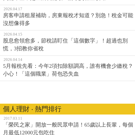
2026.04.17
房客申請租屋補助，房東報稅才知道？別急！稅金可能
沒想像得多
2026.04.15
股息愈領愈多，節稅請盯住「這個數字」！超過也別
慌，3招教你省稅
2026.04.14
5月報稅先看：今年2項扣除額調高，誰有機會少繳稅？
小心！「這個職業」荷包恐失血
個人理財 ‧ 熱門排行
2017.03.11
「榮民之家」開放一般民眾申請！65歲以上長輩，每個
月最低12000元包吃住