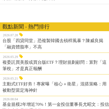
觀點新聞 ‧ 熱門排行
2026.07.28
台股「四貸同堂」恐複製韓國去槓桿風暴？陳威良揭
「融資體脂率」不高
2026.05.29
複委託買美股或買台版ETF？理財規劃顧問：算對「這
筆稅」才是真正報酬
2026.05.21
主動式ETF好夯！專家曝「核心＋衛星」混搭策略：用
被動型當定海神針
2026.08.04
基金規模2年增近70%！第一金投信董事長尤昭文：投信