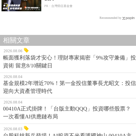
PR・台灣癌症基金會
Recommended by
相關文章
2026.08.06
帳面獲利落袋才安心！理財專家揭密「9%攻守兼備」投
資術 留意8/10關鍵日
2026.08.04
基金規模2年增近70%！第一金投信董事長尤昭文：投信
迎向大資產管理時代
2026.08.04
00410A正式掛牌！「台版主動QQQ」投資哪些股票？
一次看懂AI供應鏈布局
2026.08.03
台股科技新兵登場！AI投資不光看護國神山 00410A主