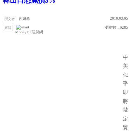
韓出口恐減損3%
2019.03.05
郭妍希
撰文者
瀏覽數：
6285
來源
MoneyDJ 理財網
中
美
似
乎
即
將
敲
定
貿