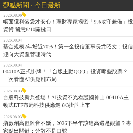
觀點新聞 ‧ 今日最新
2026.08.06
帳面獲利落袋才安心！理財專家揭密「9%攻守兼備」投
資術 留意8/10關鍵日
2026.08.04
基金規模2年增近70%！第一金投信董事長尤昭文：投信
迎向大資產管理時代
2026.08.04
00410A正式掛牌！「台版主動QQQ」投資哪些股票？
一次看懂AI供應鏈布局
2026.08.03
台股科技新兵登場！AI投資不光看護國神山 00410A主
動式ETF布局科技供應鏈 8/3掛牌上市
2026.08.03
指數創高但雜音不斷，2026下半年該追高還是觀望？專
家點出關鍵：分散不是口號