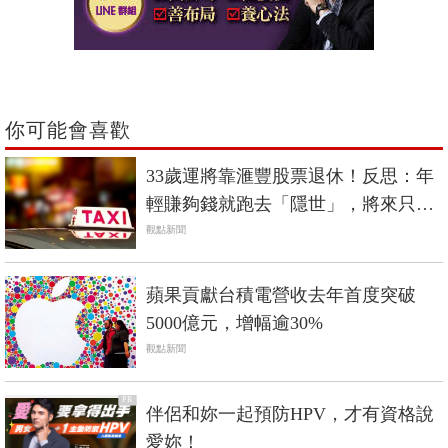
你可能會喜歡
33歲運將靠滙豐股票退休！反思：年
輕賺夠錢就跑去「隱世」，將來只會
失去更多
觀點新聞
蘋果貢獻台積電營收去年首度突破
5000億元，增幅逾30%
觀點新聞
PR
伴侶和妳一起預防HPV，才有資格說
愛妳！