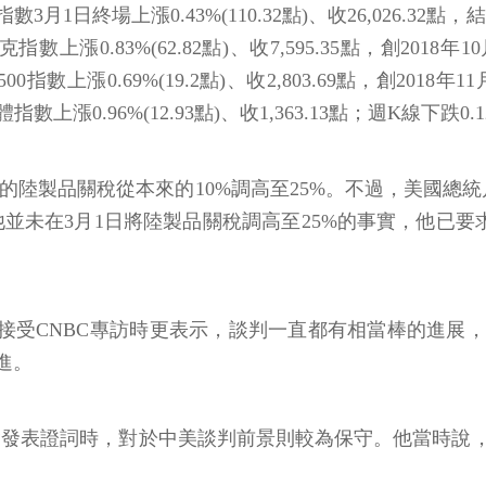
3月1日終場上漲0.43%(110.32點)、收26,026.3
數上漲0.83%(62.82點)、收7,595.35點，創201
0指數上漲0.69%(19.2點)、收2,803.69點，創201
數上漲0.96%(12.93點)、收1,363.13點；週K線下跌
陸製品關稅從本來的10%調高至25%。不過，美國總統川普(D
利、他並未在3月1日將陸製品關稅調高至25%的事實，他已
2月28日在接受CNBC專訪時更表示，談判一直都有相當棒
進。
)2月27日在國會發表證詞時，對於中美談判前景則較為保守。