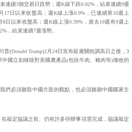
2點，結束連續3個交易日跌勢；週K線下跌0.02%，結束連續9週
8年10月17日以來收盤高；週K線上漲0.9%，已連續第10週上
8年11月8日以來收盤高；週K線上漲0.39%，過去10週有9週上
0.12%，結束連續7週漲勢。
onald Trump)2月24日宣布延遲關稅調高日之後，3
要求中國立刻移除對美國農產品(包括牛肉、豬肉等)徵收的
的進展，我們必須聽取中國方面的觀點，也必須聽聽中國國家主
他當時說，在敲定協議之前、仍有許多待辦事項需完成，協議敲定