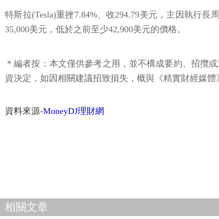
特斯拉(Tesla)重挫7.84%、收294.79美元，主因
35,000美元，低於之前至少42,900美元的價格。
＊編者按：本文僅供參考之用，並不構成要約、招攬或
資決定，如因相關建議招致損失，概與《精實財經媒體
資料來源-
MoneyDJ理財網
相關文章