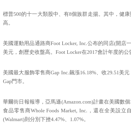
標普500的十一大類股中、有8個族群走揚。其中，健康照護類股
高。
美國運動用品通路商Foot Locker, Inc.公布的同店(開
美元，創歷史收盤高。Foot Locker在2017會計年度
美國最大服飾零售商Gap Inc.飆漲16.18%、收29.
Gap門市。
華爾街日報報導，亞馬遜(Amazon.com)計畫在
食品零售商Whole Foods Market, Inc.，還
(Walmart)則分別下挫4.47%、1.07%。