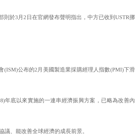
務部則於3月2日在官網發布聲明指出，中方已收到USTR挪
SM)公布的2月美國製造業採購經理人指數(PMI)下滑
18)年底以來實施的一連串經濟振興方案，已略為改善內
敲定貿易協議、能改善全球經濟的成長前景。