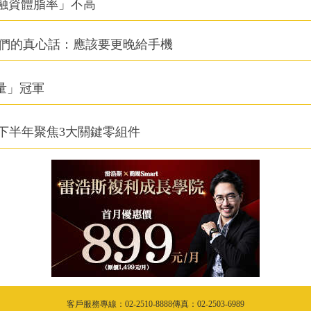
融資體脂率」不高
他們的真心話：應該要更晚給手機
積量」冠軍
下半年聚焦3大關鍵零組件
客戶服務專線：02-2510-8888傳真：02-2503-6989