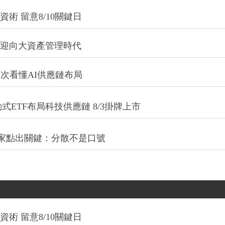
術 留意8/10關鍵日
信迎向大資產管理時代
一次看懂AI供應鏈布局
式ETF布局科技供應鏈 8/3掛牌上市
專家點出關鍵：分散不是口號
術 留意8/10關鍵日