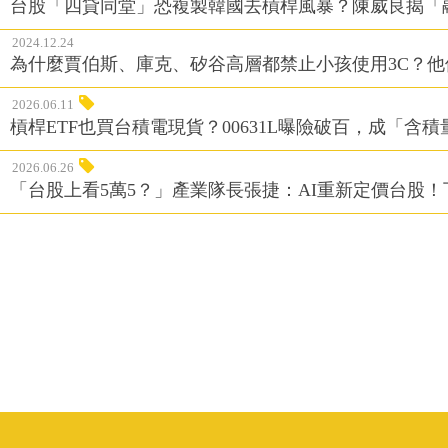
台股「四貸同堂」恐複製韓國去槓桿風暴？陳威良揭「
2024.12.24
為什麼賈伯斯、庫克、矽谷高層都禁止小孩使用3C？
2026.06.11
槓桿ETF也買台積電現貨？00631L曝險破百，成「含
2026.06.26
「台股上看5萬5？」產業隊長張捷：AI重新定價台股！