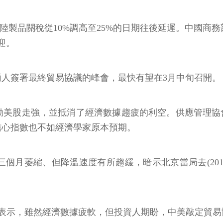
將陸製品關稅從10%調高至25%的日期往後延遲。中國商
迎。
兩人簽署最終貿易協議的峰會，最快有望在3月中旬召開。
股走強，並抵消了經濟數據趨疲的利空。供應管理協會(I
者信心指數也不如經濟學家原本預期。
個月萎縮、但降溫速度有所趨緩，暗示北京當局去(20
n Detrick表示，雖然經濟數據疲軟，但投資人期盼，中美