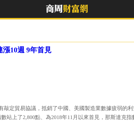
漲10週 9年首見
有敲定貿易協議，抵銷了中國、美國製造業數據疲弱的利
指數站上了2,800點、為2018年11月以來首見，那斯達克