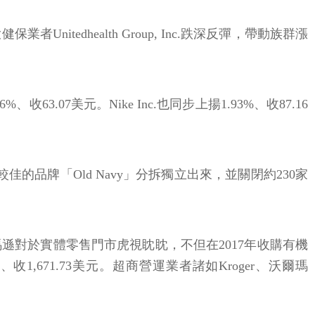
tedhealth Group, Inc.跌深反彈，帶動族群漲
63.07美元。Nike Inc.也同步上揚1.93%、收87.16
現較佳的品牌「Old Navy」分拆獨立出來，並關閉約230家
馬遜對於實體零售門市虎視眈眈，不但在2017年收購有機
%、收1,671.73美元。超商營運業者諸如Kroger、沃爾瑪