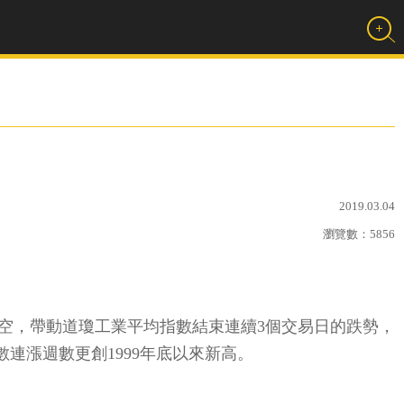
2019.03.04
瀏覽數：
5856
空，帶動道瓊工業平均指數結束連續3個交易日的跌勢，
指數連漲週數更創1999年底以來新高。