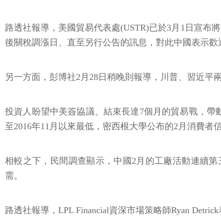
路透社報導，美國貿易代表處(USTR)已於3月1日宣布
後關稅調漲日、直至另行公告的訊息，對此中國表示歡
另一方面，彭博社2月28日稍晚則報導，川普、習近平
投資人盼望中美簽協議、結束長達7個月的貿易戰，帶動美
至2016年11月以來最低，密西根大學公布的2月消費
相較之下，民間調查顯示，中國2月的工廠活動連續第三
需。
路透社報導，LPL Financial資深市場策略師Rya