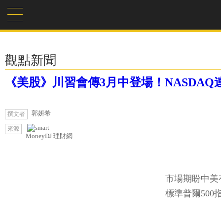
觀點新聞
《美股》川習會傳3月中登場！NASDAQ連
郭妍希
撰文者
來源
MoneyDJ 理財網
市場期盼中美
標準普爾500