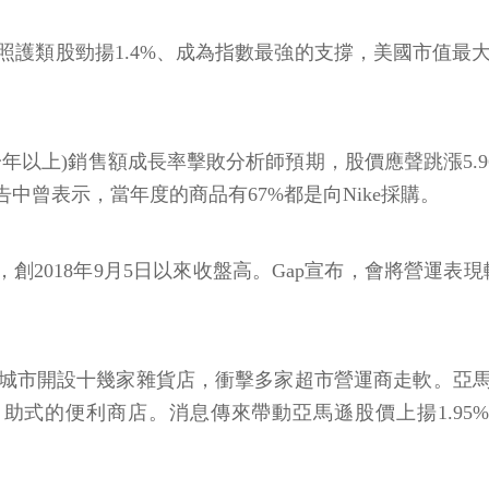
勁揚1.4%、成為指數最強的支撐，美國市值最大健保業者Uni
店一年以上)銷售額成長率擊敗分析師預期，股價應聲跳漲5.96%、收
的公告中曾表示，當年度的商品有67%都是向Nike採購。
51美元，創2018年9月5日以來收盤高。Gap宣布，會將營運表
美國數個城市開設十幾家雜貨店，衝擊多家超市營運商走軟。亞
在全美設立自助式的便利商店。消息傳來帶動亞馬遜股價上揚1.95