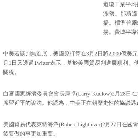
道瓊工業平均指數
漲勢。那斯達克指
揚。標準普爾50
揚。費城半導體指
中美若談判無進展，美國原打算在3月2日將2,000億美元的
月1日又透過Twitter表示，基於美國貿易判進展順
關稅。
白宮國家經濟委員會會長庫卓(Larry Kudlow)
席習近平的說法。他認為，中美正在朝歷史性的協議邁
美國貿易代表萊特海澤(Robert Lighthizer
後要做的事更加重要。