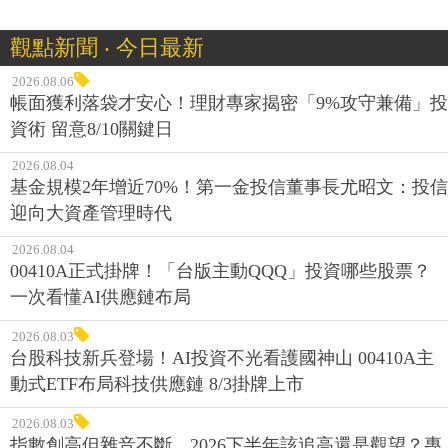
觀點新聞 ‧ 今日最新
2026.08.06
帳面獲利落袋才安心！理財專家揭密「9%攻守兼備」投
資術 留意8/10關鍵日
2026.08.04
基金規模2年增近70%！第一金投信董事長尤昭文：投信
迎向大資產管理時代
2026.08.04
00410A正式掛牌！「台版主動QQQ」投資哪些股票？
一次看懂AI供應鏈布局
2026.08.03
台股科技新兵登場！AI投資不光看護國神山 00410A主
動式ETF布局科技供應鏈 8/3掛牌上市
2026.08.03
指數創高但雜音不斷，2026下半年該追高還是觀望？專