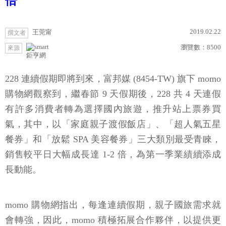
倍
2019.02.22
王莞甯
撰文者
瀏覽數：
8500
來源
鉅亨網
228 連續假期即將到來，富邦媒 (8454-TW) 旗下 momo
購物網觀察到，繼春節 9 天假期後，228 共 4 天連假
有許多消費者轉為選擇國內旅遊，推升站上票券買
氣，其中，以「家庭親子渡假飯店」、「超人氣五星
餐券」和「放鬆 SPA 美容餐券」三大類別最受青睞，
銷售較平日大幅成長達 1-2 倍，為第一季業績續添成
長動能。
momo 購物網指出，每逢連續假期，親子國旅需求就
會轉強，因此，momo 積極拓展合作夥伴，以提供更