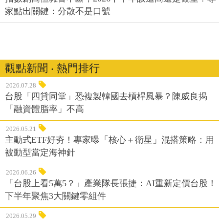
家點出關鍵：分散不是口號
觀點新聞 ‧ 熱門排行
2026.07.28
台股「四貸同堂」恐複製韓國去槓桿風暴？陳威良揭
「融資體脂率」不高
2026.05.21
主動式ETF好夯！專家曝「核心＋衛星」混搭策略：用
被動型當定海神針
2026.06.26
「台股上看5萬5？」產業隊長張捷：AI重新定價台股！
下半年聚焦3大關鍵零組件
2026.05.29