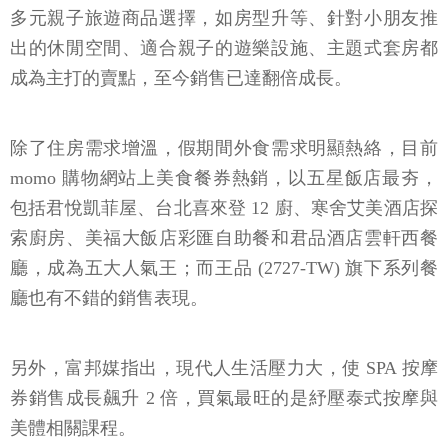
多元親子旅遊商品選擇，如房型升等、針對小朋友推
出的休閒空間、適合親子的遊樂設施、主題式套房都
成為主打的賣點，至今銷售已達翻倍成長。
除了住房需求增溫，假期間外食需求明顯熱絡，目前
momo 購物網站上美食餐券熱銷，以五星飯店最夯，
包括君悅凱菲屋、台北喜來登 12 廚、寒舍艾美酒店探
索廚房、美福大飯店彩匯自助餐和君品酒店雲軒西餐
廳，成為五大人氣王；而王品 (2727-TW) 旗下系列餐
廳也有不錯的銷售表現。
另外，富邦媒指出，現代人生活壓力大，使 SPA 按摩
券銷售成長飆升 2 倍，買氣最旺的是紓壓泰式按摩與
美體相關課程。