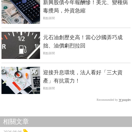
新興股債今年報酬慘！美元、變種病
毒攪局，外資急縮
觀點新聞
元石油創歷史高！當心沙國弄巧成
拙、油價劇烈拉回
觀點新聞
迎接升息環境，法人看好「三大資
產」有抗震力！
觀點新聞
Recommended by
相關文章
2026.08.06