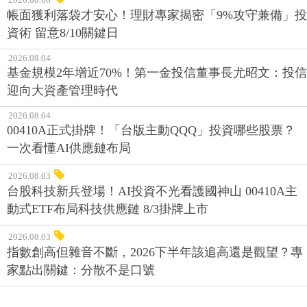
帳面獲利落袋才安心！理財專家揭密「9%攻守兼備」投
資術 留意8/10關鍵日
2026.08.04
基金規模2年增近70%！第一金投信董事長尤昭文：投信
迎向大資產管理時代
2026.08.04
00410A正式掛牌！「台版主動QQQ」投資哪些股票？
一次看懂AI供應鏈布局
2026.08.03
台股科技新兵登場！AI投資不光看護國神山 00410A主
動式ETF布局科技供應鏈 8/3掛牌上市
2026.08.03
指數創高但雜音不斷，2026下半年該追高還是觀望？專
家點出關鍵：分散不是口號