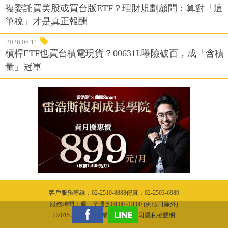
複委託買美股或買台版ETF？理財規劃顧問：算對「這
筆稅」才是真正報酬
2026.06.11
槓桿ETF也買台積電現貨？00631L曝險破百，成「含積
量」冠軍
客戶服務專線：02-2510-8888傳真：02-2503-6989
服務時間：週一至週五09:00~18:00 (例假日除外)
©2015 城邦文化事業股份有限公司隱私權聲明