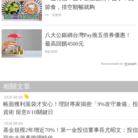
節食，排空順暢就夠
PR・新素簡
八大公銀綁台灣Pay推五倍券優惠！
最高回饋4500元
觀點新聞
Recommended by
相關文章
2026.08.06
帳面獲利落袋才安心！理財專家揭密「9%攻守兼備」投
資術 留意8/10關鍵日
2026.08.04
基金規模2年增近70%！第一金投信董事長尤昭文：投信
迎向大資產管理時代