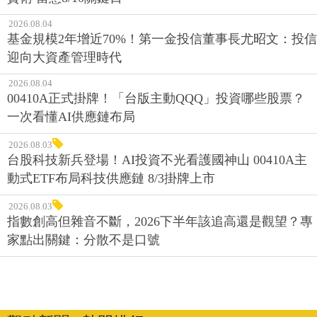
2026.08.04
基金規模2年增近70%！第一金投信董事長尤昭文：投信
迎向大資產管理時代
2026.08.04
00410A正式掛牌！「台版主動QQQ」投資哪些股票？
一次看懂AI供應鏈布局
2026.08.03
台股科技新兵登場！AI投資不光看護國神山 00410A主
動式ETF布局科技供應鏈 8/3掛牌上市
2026.08.03
指數創高但雜音不斷，2026下半年該追高還是觀望？專
家點出關鍵：分散不是口號