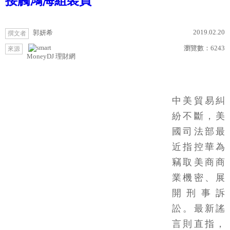
接觸鴻海組裝員
2019.02.20
郭妍希
撰文者
瀏覽數：
6243
來源
MoneyDJ 理財網
中美貿易糾
紛不斷，美
國司法部最
近指控華為
竊取美商商
業機密、展
開刑事訴
訟。最新謠
言則直指，