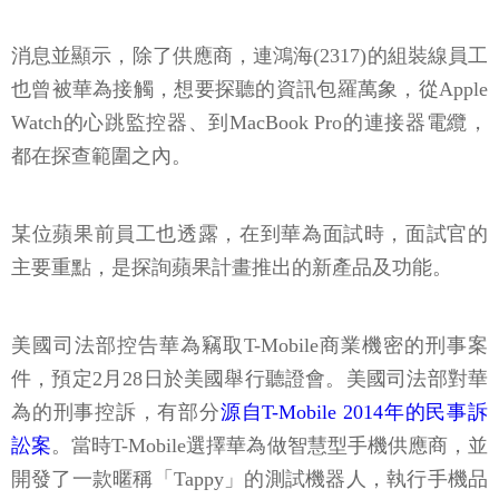
消息並顯示，除了供應商，連鴻海(2317)的組裝線員工
也曾被華為接觸，想要探聽的資訊包羅萬象，從Apple
Watch的心跳監控器、到MacBook Pro的連接器電纜，
都在探查範圍之內。
某位蘋果前員工也透露，在到華為面試時，面試官的
主要重點，是探詢蘋果計畫推出的新產品及功能。
美國司法部控告華為竊取T-Mobile商業機密的刑事案
件，預定2月28日於美國舉行聽證會。美國司法部對華
為的刑事控訴，有部分
源自T-Mobile 2014年的民事訴
訟案
。當時T-Mobile選擇華為做智慧型手機供應商，並
開發了一款暱稱「Tappy」的測試機器人，執行手機品