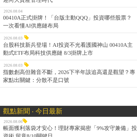
2026.08.04
00410A正式掛牌！「台版主動QQQ」投資哪些股票？
一次看懂AI供應鏈布局
2026.08.03
台股科技新兵登場！AI投資不光看護國神山 00410A主
動式ETF布局科技供應鏈 8/3掛牌上市
2026.08.03
指數創高但雜音不斷，2026下半年該追高還是觀望？專
家點出關鍵：分散不是口號
觀點新聞 ‧ 今日最新
2026.08.06
帳面獲利落袋才安心！理財專家揭密「9%攻守兼備」投
資術 留意8/10關鍵日