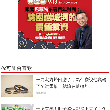
你可能會喜歡
王力宏終於回應了，為什麼說他寫輸
了？洪雪珍：就輸在這6點！
觀點新聞
PR
一週有感！肚子整個都消下去了！免