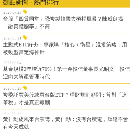
觀點新聞 ‧ 熱門排行
2026.07.28
台股「四貸同堂」恐複製韓國去槓桿風暴？陳威良揭
「融資體脂率」不高
2026.05.21
主動式ETF好夯！專家曝「核心＋衛星」混搭策略：用
被動型當定海神針
2026.08.04
基金規模2年增近70%！第一金投信董事長尤昭文：投信
迎向大資產管理時代
2026.05.29
複委託買美股或買台版ETF？理財規劃顧問：算對「這
筆稅」才是真正報酬
2025.08.22
黃仁勳旋風來台演講，黃仁勳：沒有台積電，輝達不會
有今天成就