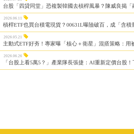
台股「四貸同堂」恐複製韓國去槓桿風暴？陳威良揭「
2026.06.11
槓桿ETF也買台積電現貨？00631L曝險破百，成「含
2026.05.21
主動式ETF好夯！專家曝「核心＋衛星」混搭策略：用
2026.06.26
「台股上看5萬5？」產業隊長張捷：AI重新定價台股！