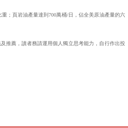
成比重；頁岩油產量達到700萬桶/日，佔全美原油產量的六
議及推薦，讀者務請運用個人獨立思考能力，自行作出投