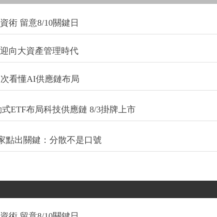
術 留意8/10關鍵日
信迎向大資產管理時代
一次看懂AI供應鏈布局
式ETF布局科技供應鏈 8/3掛牌上市
專家點出關鍵：分散不是口號
術 留意8/10關鍵日