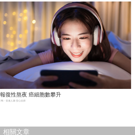
報復性熬夜 癌細胞數攀升
PR・安達人壽 安心抗癌
相關文章