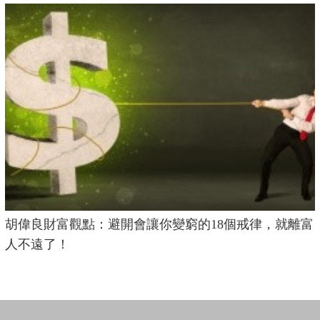
胡偉良財富觀點：避開會讓你變窮的18個戒律，就離富
人不遠了！