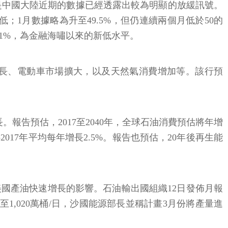
是中國大陸近期的數據已經透露出較為明顯的放緩訊號。
低；1月數據略為升至49.5%，但仍連續兩個月低於50的
.1%，為金融海嘯以來的新低水平。
長、電動車市場擴大，以及天然氣消費增加等。該行預
。報告預估，2017至2040年，全球石油消費預估將年增
5-2017年平均每年增長2.5%。報告也預估，20年後再生能
國產油快速增長的影響。石油輸出國組織12日發佈月報
日至1,020萬桶/日，沙國能源部長並稱計畫3月份將產量進