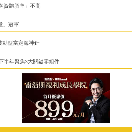
融資體脂率」不高
積量」冠軍
被動型當定海神針
下半年聚焦3大關鍵零組件