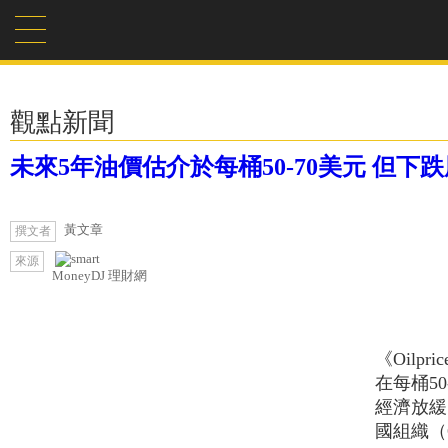
觀點新聞
未來5年油價估介於每桶50-70美元 但下
黃文章
撰文者
來源
MoneyDJ 理財網
《Oilp
在每桶5
經濟放緩
國組織（