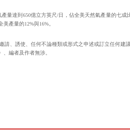
岩氣產量達到650億立方英尺/日，佔全美天然氣產量的七
美產量的12%與16%。
邀請、誘使、任何不論種類或形式之申述或訂立任何建
》、編者及作者無涉。