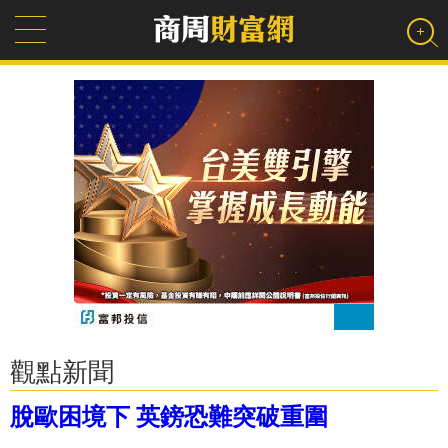
觀點新聞
脫歐困境下 英鎊恐難突破重圍