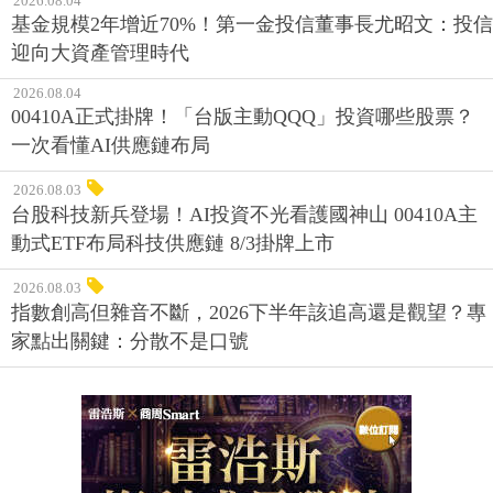
2026.08.04
基金規模2年增近70%！第一金投信董事長尤昭文：投信
迎向大資產管理時代
2026.08.04
00410A正式掛牌！「台版主動QQQ」投資哪些股票？
一次看懂AI供應鏈布局
2026.08.03
台股科技新兵登場！AI投資不光看護國神山 00410A主
動式ETF布局科技供應鏈 8/3掛牌上市
2026.08.03
指數創高但雜音不斷，2026下半年該追高還是觀望？專
家點出關鍵：分散不是口號