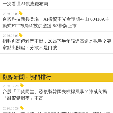
一次看懂AI供應鏈布局
2026.08.03
台股科技新兵登場！AI投資不光看護國神山 00410A主
動式ETF布局科技供應鏈 8/3掛牌上市
2026.08.03
指數創高但雜音不斷，2026下半年該追高還是觀望？專
家點出關鍵：分散不是口號
觀點新聞 ‧ 熱門排行
2026.07.28
台股「四貸同堂」恐複製韓國去槓桿風暴？陳威良揭
「融資體脂率」不高
2026.05.29