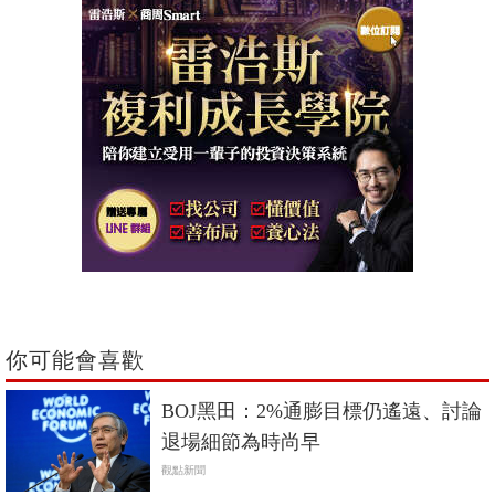
你可能會喜歡
BOJ黑田：2%通膨目標仍遙遠、討論
退場細節為時尚早
觀點新聞