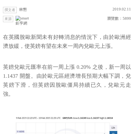
2019.02.11
林懇
撰文者
瀏覽數：
5899
來源
鉅亨網
在英國脫歐新聞未有好轉消息的情況下，由於歐洲經
濟放緩，使英鎊有望在未來一周內兌歐元上漲。
英鎊兌歐元匯率在前一周上漲 0.20% 之後，新一周以
1.1437 開盤。由於歐元區經濟增長預期大幅下調，兌
英鎊下滑，但英鎊因脫歐僵局持續已久，兌歐元走
強。