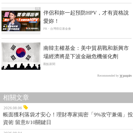
PR
伴侶和妳一起預防HPV，才有資格說
愛妳！
PR・台灣癌症基金會
南韓主權基金：美中貿易戰和新興市
場經濟將是下波金融危機催化劑
觀點新聞
Recommended by
相關文章
2026.08.06
帳面獲利落袋才安心！理財專家揭密「9%攻守兼備」投
資術 留意8/10關鍵日