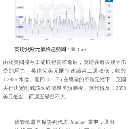
英鎊兌歐元價格趨勢圖 / 圖：xe
由於英國脫歐未能取得實際進展，英鎊在過去幾天仍
受到壓力。英鎊兌美元匯率連續第二週收低，收於
1.2935 水位。週四 (31 日) 在脫歐的不確定性下，英國
央行決定削減該國經濟增長預測後，英鎊觸及 1.2853
美元低點，而週五變動不大。
儘管歐盟首席談判代表 Juncker 重申，退出