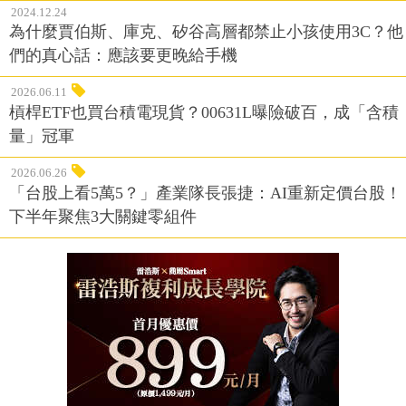
2024.12.24
為什麼賈伯斯、庫克、矽谷高層都禁止小孩使用3C？他
們的真心話：應該要更晚給手機
2026.06.11
槓桿ETF也買台積電現貨？00631L曝險破百，成「含積
量」冠軍
2026.06.26
「台股上看5萬5？」產業隊長張捷：AI重新定價台股！
下半年聚焦3大關鍵零組件