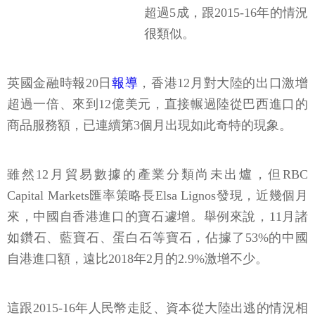
超過5成，跟2015-16年的情況
很類似。
英國金融時報20日
報導
，香港12月對大陸的出口激增
超過一倍、來到12億美元，直接輾過陸從巴西進口的
商品服務額，已連續第3個月出現如此奇特的現象。
雖然12月貿易數據的產業分類尚未出爐，但RBC
Capital Markets匯率策略長Elsa Lignos發現，近幾個月
來，中國自香港進口的寶石遽增。舉例來說，11月諸
如鑽石、藍寶石、蛋白石等寶石，佔據了53%的中國
自港進口額，遠比2018年2月的2.9%激增不少。
這跟2015-16年人民幣走貶、資本從大陸出逃的情況相