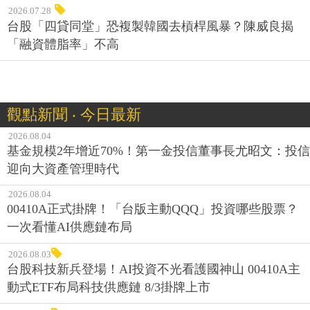
2026.07.28
台股「四貸同堂」恐複製韓國去槓桿風暴？陳威良揭
「融資體脂率」不高
觀點新聞 ‧ 今日最新
2026.08.04
基金規模2年增近70%！第一金投信董事長尤昭文：投信
迎向大資產管理時代
2026.08.04
00410A正式掛牌！「台版主動QQQ」投資哪些股票？
一次看懂AI供應鏈布局
2026.08.03
台股科技新兵登場！AI投資不光看護國神山 00410A主
動式ETF布局科技供應鏈 8/3掛牌上市