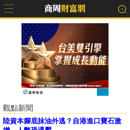
觀點新聞
陸資本腳底抹油外逃？自港進口寶石激