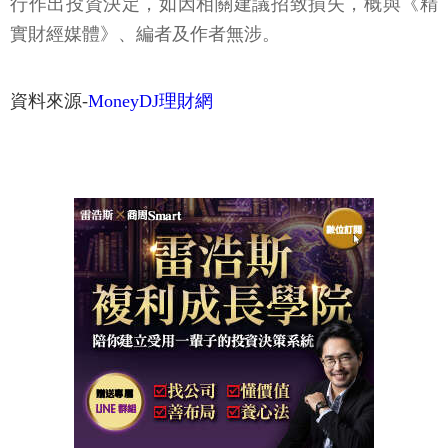
行作出投資決定，如因相關建議招致損失，概與《精
實財經媒體》、編者及作者無涉。
資料來源-
MoneyDJ理財網