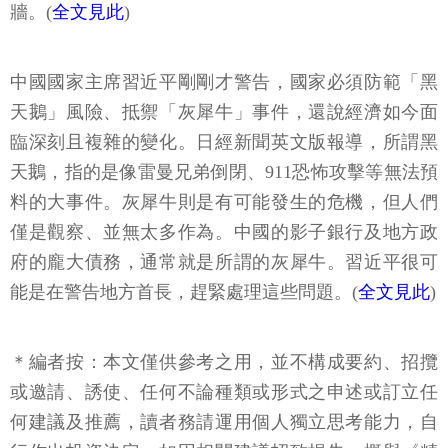
牆。(
全文見此
)
中國國家主席習近平剛剛才警告，國家必須防範「黑
天鵝」風險、抵禦「灰犀牛」事件，還說經濟如今面
臨深刻且複雜的變化。日經新聞英文版報導，所謂黑
天鵝，指的是像雷曼兄弟倒閉、911恐怖攻擊等無法預
料的大事件。灰犀牛則是有可能發生的危機，但人們
僅是觀察、並無太多作為。中國的影子銀行及地方政
府的龐大債務，通常就是所謂的灰犀牛。習近平很可
能是在警告地方首長，趕緊處理這些問題。(
全文見此
)
＊編者按：本文僅供參考之用，並不構成要約、招攬
或邀請、誘使、任何不論種類或形式之申述或訂立任
何建議及推薦，讀者務請運用個人獨立思考能力，自