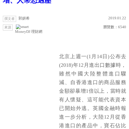
增、人幣恐遇壓
2019.01.22
郭妍希
撰文者
瀏覽數：
6540
來源
MoneyDJ 理財網
北京上週一(1月14日)公布去
(2018)年12月進出口數據時，
雖然中國大陸整體進口驟
減、自香港進口的商品服務
金額卻暴增1倍以上，當時就
有人懷疑、這可能代表資本
已開始外逃。英國金融時報
進一步分析，大陸12月從香
港進口的產品中，寶石佔比