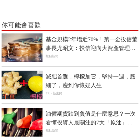
你可能會喜歡
基金規模2年增近70%！第一金投信董
事長尤昭文：投信迎向大資產管理時
代
觀點新聞
PR
減肥首選，檸檬加它，堅持一週，腰
細了，瘦到你懷疑人生
PR・新素簡
油價期貨跌到負值是什麼意思？一次
看懂投資人最關注的7大「原油」問
題
觀點新聞