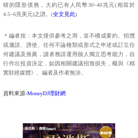
積的隱形債務，大約已有人民幣30~40兆元(相當於
4.5~6兆美元)之譜。(
全文見此
)
＊編者按：本文僅供參考之用，並不構成要約、招攬
或邀請、誘使、任何不論種類或形式之申述或訂立任
何建議及推薦，讀者務請運用個人獨立思考能力，自
行作出投資決定，如因相關建議招致損失，概與《精
實財經媒體》、編者及作者無涉。
資料來源-
MoneyDJ理財網