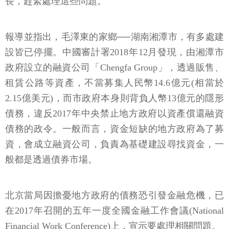
長，趕緊處理這些問題。
報導並指出，毛澤東的家鄉──湖南湘潭市，有多處建
設皆已停擺。中國審計署2018年12月發現，由湘潭市
政府設立的融資公司「Chengfa Group」，透過販售、
租賃公路等資產，不當募集人民幣14.6億元(相當於
2.15億美元)，而市政府本身則背負人幣13億元的隱形
債務，違反2017年中央禁止地方政府以資產償還融資
債務的政令。一般而言，資金短缺的地方政府為了募
資，會成立融資公司，負責為基礎建設尋找資金，一
般都是透過債券市場。
北京當局因擔憂地方政府的債務恐引發金融危機，已
在2017年召開的五年一度全國金融工作會議(National
Financial Work Conference)上，宣示要處理相關問題。