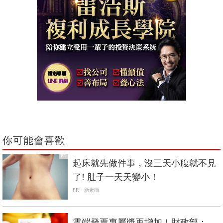
你可能會喜歡
PR
起床就先做件事，沒三天小腹就不見
了! 肚子一天天變小！
PR・新素簡
雲端發票專屬獎再增加！財政部：