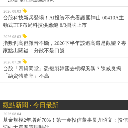
2026.08.03
台股科技新兵登場！AI投資不光看護國神山 00410A主
動式ETF布局科技供應鏈 8/3掛牌上市
2026.08.03
指數創高但雜音不斷，2026下半年該追高還是觀望？專
家點出關鍵：分散不是口號
2026.07.28
台股「四貸同堂」恐複製韓國去槓桿風暴？陳威良揭
「融資體脂率」不高
觀點新聞 ‧ 今日最新
2026.08.04
基金規模2年增近70%！第一金投信董事長尤昭文：投信
迎向大資產管理時代