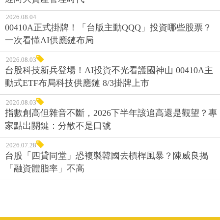
2026.08.04
00410A正式掛牌！「台版主動QQQ」投資哪些股票？
一次看懂AI供應鏈布局
2026.08.03
台股科技新兵登場！AI投資不光看護國神山 00410A主
動式ETF布局科技供應鏈 8/3掛牌上市
2026.08.03
指數創高但雜音不斷，2026下半年該追高還是觀望？專
家點出關鍵：分散不是口號
2026.07.28
台股「四貸同堂」恐複製韓國去槓桿風暴？陳威良揭
「融資體脂率」不高