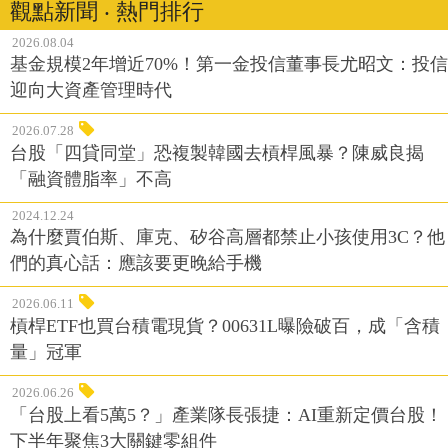
觀點新聞 ‧ 熱門排行
2026.08.04
基金規模2年增近70%！第一金投信董事長尤昭文：投信
迎向大資產管理時代
2026.07.28
台股「四貸同堂」恐複製韓國去槓桿風暴？陳威良揭
「融資體脂率」不高
2024.12.24
為什麼賈伯斯、庫克、矽谷高層都禁止小孩使用3C？他
們的真心話：應該要更晚給手機
2026.06.11
槓桿ETF也買台積電現貨？00631L曝險破百，成「含積
量」冠軍
2026.06.26
「台股上看5萬5？」產業隊長張捷：AI重新定價台股！
下半年聚焦3大關鍵零組件