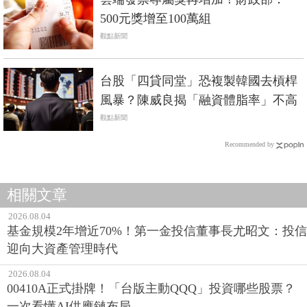
500元獎增至100萬組
觀點新聞
台股「四貸同堂」恐複製韓國去槓桿
風暴？陳威良揭「融資體脂率」不高
觀點新聞
Recommended by
相關文章
2026.08.04
基金規模2年增近70%！第一金投信董事長尤昭文：投信
迎向大資產管理時代
2026.08.04
00410A正式掛牌！「台版主動QQQ」投資哪些股票？
一次看懂AI供應鏈布局