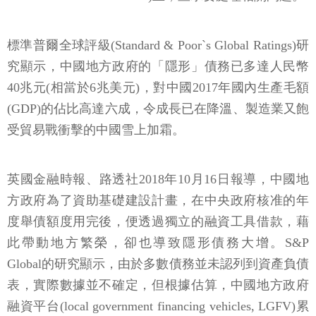
標準普爾全球評級(Standard & Poor`s Global Ratings)研
究顯示，中國地方政府的「隱形」債務已多達人民幣
40兆元(相當於6兆美元)，對中國2017年國內生產毛額
(GDP)的佔比高達六成，令成長已在降溫、製造業又飽
受貿易戰衝擊的中國雪上加霜。
英國金融時報、路透社2018年10月16日報導，中國地
方政府為了資助基礎建設計畫，在中央政府核准的年
度舉債額度用完後，便透過獨立的融資工具借款，藉
此帶動地方繁榮，卻也導致隱形債務大增。S&P
Global的研究顯示，由於多數債務並未認列到資產負債
表，實際數據並不確定，但根據估算，中國地方政府
融資平台(local government financing vehicles, LGFV)累