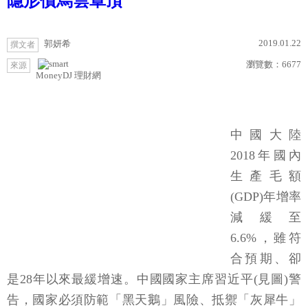
隱形債烏雲罩頂
2019.01.22
郭妍希
撰文者
瀏覽數：
6677
來源
MoneyDJ 理財網
中國大陸
2018年國內
生產毛額
(GDP)年增率
減緩至
6.6%，雖符
合預期、卻
是28年以來最緩增速。中國國家主席習近平(見圖)警
告，國家必須防範「黑天鵝」風險、抵禦「灰犀牛」