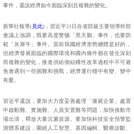
事件，還說經濟如今面臨深刻且複雜的變化。
新華社報導(
見此
)，習近平21日在省部級主要領導幹部
會議上強調，既要高度警惕「黑天鵝」事件，也要防
範「灰犀牛」事件。當前我國經濟形勢總體是好的，
但經濟發展面臨的國際環境和國內條件都在發生深刻
而複雜的變化，推進供給側結構性改革過程中不可避
免會遇到一些困難和挑戰，經濟運行穩中有變、變中
有憂。
習近平還說，要加大力度妥善處理「僵屍企業」處置
中啟動難、實施難、人員安置難等問題，加快推動市
場出清，釋放大量沉澱資源。要加快科技安全預警監
測體系建設，圍繞人工智慧、基因編輯、醫療診斷、