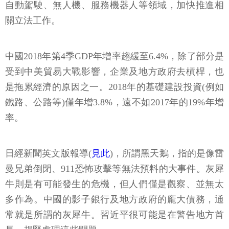
自動駕駛、無人機、服務機器人等領域，加快推進相
關立法工作。
中國2018年第4季GDP年增率趨緩至6.4%，除了部分是
受到中美貿易大戰影響，企業及地方政府去槓桿，也
是拖累經濟的原因之一。2018年的基礎建設投資(例如
鐵路、公路等)僅年增3.8%，遠不如2017年的19%年增
率。
日經新聞英文版報導(
見此
)
，所謂黑天鵝，指的是像雷
曼兄弟倒閉、911恐怖攻擊等無法預料的大事件。灰犀
牛則是有可能發生的危機，但人們僅是觀察、並無太
多作為。中國的影子銀行及地方政府的龐大債務，通
常就是所謂的灰犀牛。習近平很可能是在警告地方首