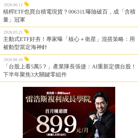
2026.06.11
槓桿ETF也買台積電現貨？00631L曝險破百，成「含積
量」冠軍
2026.05.21
主動式ETF好夯！專家曝「核心＋衛星」混搭策略：用
被動型當定海神針
2026.06.26
「台股上看5萬5？」產業隊長張捷：AI重新定價台股！
下半年聚焦3大關鍵零組件