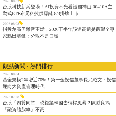
2026.08.03
台股科技新兵登場！AI投資不光看護國神山 00410A主
動式ETF布局科技供應鏈 8/3掛牌上市
2026.08.03
指數創高但雜音不斷，2026下半年該追高還是觀望？專
家點出關鍵：分散不是口號
觀點新聞 ‧ 熱門排行
2026.08.04
基金規模2年增近70%！第一金投信董事長尤昭文：投信
迎向大資產管理時代
2026.07.28
台股「四貸同堂」恐複製韓國去槓桿風暴？陳威良揭
「融資體脂率」不高