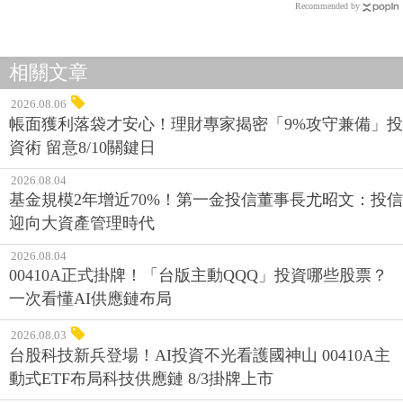
Recommended by
相關文章
2026.08.06
帳面獲利落袋才安心！理財專家揭密「9%攻守兼備」投
資術 留意8/10關鍵日
2026.08.04
基金規模2年增近70%！第一金投信董事長尤昭文：投信
迎向大資產管理時代
2026.08.04
00410A正式掛牌！「台版主動QQQ」投資哪些股票？
一次看懂AI供應鏈布局
2026.08.03
台股科技新兵登場！AI投資不光看護國神山 00410A主
動式ETF布局科技供應鏈 8/3掛牌上市