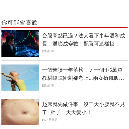
你可能會喜歡
台股高點已過？法人看下半年溫和成
長，通膨成變數！配置可這樣搭
觀點新聞
一個苦讀一年落榜，另一個砸5萬買
教材臨陣衝刺卻考上...兩女搶鐵飯碗
卻不同命的啟示
觀點新聞
PR
起床就先做件事，沒三天小腹就不見
了! 肚子一天天變小！
PR・新素簡