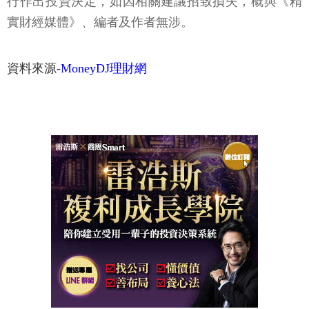
行作出投資決定，如因相關建議招致損失，概與《精
實財經媒體》、編者及作者無涉。
資料來源-
MoneyDJ理財網