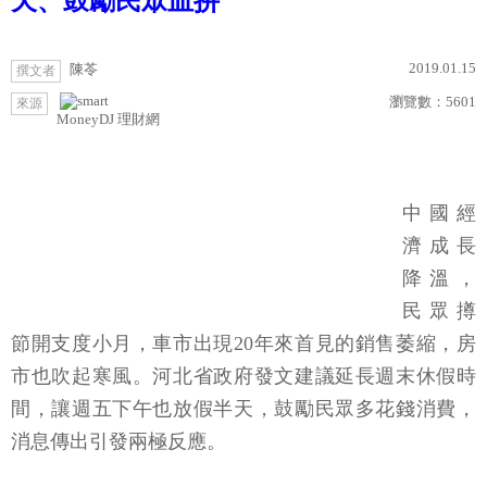
天、鼓勵民眾血拚
2019.01.15
陳苓
撰文者
瀏覽數：
5601
來源
MoneyDJ 理財網
中國經
濟成長
降溫，
民眾撙
節開支度小月，車市出現20年來首見的銷售萎縮，房
市也吹起寒風。河北省政府發文建議延長週末休假時
間，讓週五下午也放假半天，鼓勵民眾多花錢消費，
消息傳出引發兩極反應。