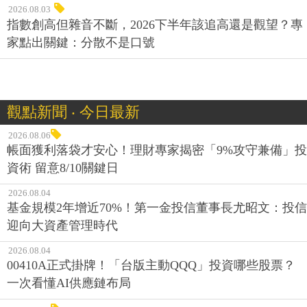
2026.08.03
指數創高但雜音不斷，2026下半年該追高還是觀望？專
家點出關鍵：分散不是口號
觀點新聞 ‧ 今日最新
2026.08.06
帳面獲利落袋才安心！理財專家揭密「9%攻守兼備」投
資術 留意8/10關鍵日
2026.08.04
基金規模2年增近70%！第一金投信董事長尤昭文：投信
迎向大資產管理時代
2026.08.04
00410A正式掛牌！「台版主動QQQ」投資哪些股票？
一次看懂AI供應鏈布局