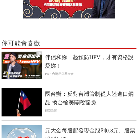
你可能會喜歡
PR
伴侶和妳一起預防HPV，才有資格說
愛妳！
PR・台灣癌症基金會
國台辦：反對台灣管制從大陸進口鋼
品 換台輸美關稅豁免
觀點新聞
元大金每股配發現金股利0.8元、股票