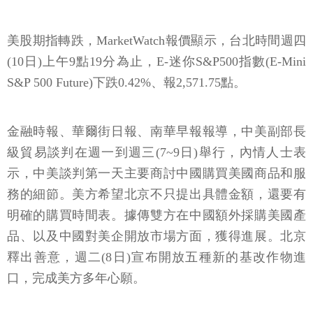
美股期指轉跌，MarketWatch報價顯示，台北時間週四
(10日)上午9點19分為止，E-迷你S&P500指數(E-Mini
S&P 500 Future)下跌0.42%、報2,571.75點。
金融時報、華爾街日報、南華早報報導，中美副部長
級貿易談判在週一到週三(7~9日)舉行，內情人士表
示，中美談判第一天主要商討中國購買美國商品和服
務的細節。美方希望北京不只提出具體金額，還要有
明確的購買時間表。據傳雙方在中國額外採購美國產
品、以及中國對美企開放市場方面，獲得進展。北京
釋出善意，週二(8日)宣布開放五種新的基改作物進
口，完成美方多年心願。