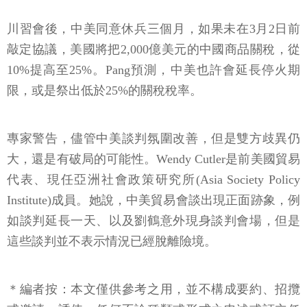
川習會後，中美同意休兵三個月，如果未在3月2日前
敲定協議，美國將把2,000億美元的中國商品關稅，從
10%提高至25%。Pang預測，中美也許會延長停火期
限，或是祭出低於25%的關稅稅率。
專家警告，儘管中美談判氛圍改善，但是雙方歧異仍
大，還是有破局的可能性。Wendy Cutler是前美國貿易
代表、現任亞洲社會政策研究所(Asia Society Policy
Institute)成員。她說，中美貿易會談出現正面跡象，例
如談判延長一天、以及劉鶴意外現身談判會場，但是
這些談判並不表示情況已經脫離險境。
＊編者按：本文僅供參考之用，並不構成要約、招攬