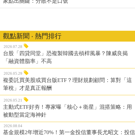
家點出關鍵：分散不是口號
觀點新聞 ‧ 熱門排行
2026.07.28
台股「四貸同堂」恐複製韓國去槓桿風暴？陳威良揭
「融資體脂率」不高
2026.05.29
複委託買美股或買台版ETF？理財規劃顧問：算對「這
筆稅」才是真正報酬
2026.05.21
主動式ETF好夯！專家曝「核心＋衛星」混搭策略：用
被動型當定海神針
2026.08.04
基金規模2年增近70%！第一金投信董事長尤昭文：投信