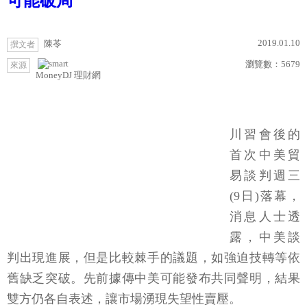
可能破局
2019.01.10
陳苓
撰文者
瀏覽數：
5679
來源
MoneyDJ 理財網
川習會後的
首次中美貿
易談判週三
(9日)落幕，
消息人士透
露，中美談
判出現進展，但是比較棘手的議題，如強迫技轉等依
舊缺乏突破。先前據傳中美可能發布共同聲明，結果
雙方仍各自表述，讓市場湧現失望性賣壓。