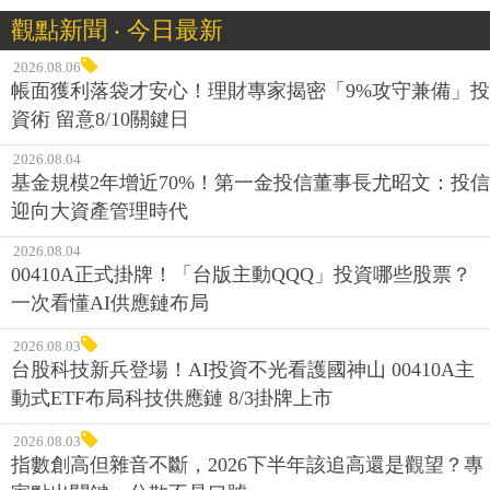
觀點新聞 ‧ 今日最新
2026.08.06
帳面獲利落袋才安心！理財專家揭密「9%攻守兼備」投
資術 留意8/10關鍵日
2026.08.04
基金規模2年增近70%！第一金投信董事長尤昭文：投信
迎向大資產管理時代
2026.08.04
00410A正式掛牌！「台版主動QQQ」投資哪些股票？
一次看懂AI供應鏈布局
2026.08.03
台股科技新兵登場！AI投資不光看護國神山 00410A主
動式ETF布局科技供應鏈 8/3掛牌上市
2026.08.03
指數創高但雜音不斷，2026下半年該追高還是觀望？專