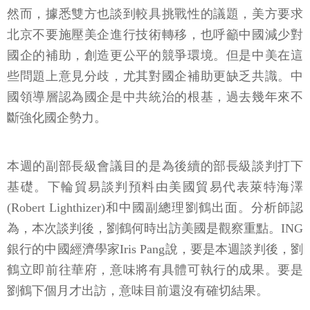
然而，據悉雙方也談到較具挑戰性的議題，美方要求
北京不要施壓美企進行技術轉移，也呼籲中國減少對
國企的補助，創造更公平的競爭環境。但是中美在這
些問題上意見分歧，尤其對國企補助更缺乏共識。中
國領導層認為國企是中共統治的根基，過去幾年來不
斷強化國企勢力。
本週的副部長級會議目的是為後續的部長級談判打下
基礎。下輪貿易談判預料由美國貿易代表萊特海澤
(Robert Lighthizer)和中國副總理劉鶴出面。分析師認
為，本次談判後，劉鶴何時出訪美國是觀察重點。ING
銀行的中國經濟學家Iris Pang說，要是本週談判後，劉
鶴立即前往華府，意味將有具體可執行的成果。要是
劉鶴下個月才出訪，意味目前還沒有確切結果。