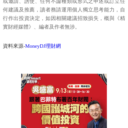
或邀請、誘使、任何不論種類或形式之申述或訂立任
何建議及推薦，讀者務請運用個人獨立思考能力，自
行作出投資決定，如因相關建議招致損失，概與《精
實財經媒體》、編者及作者無涉。
資料來源-
MoneyDJ理財網