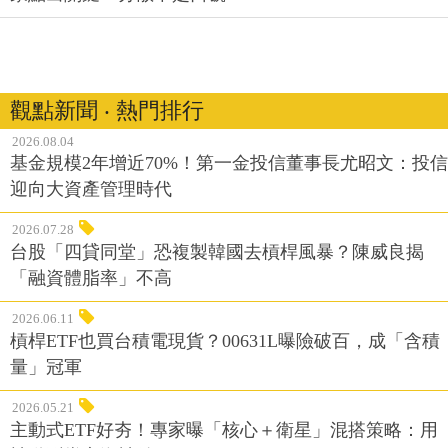
觀點新聞 ‧ 熱門排行
2026.08.04
基金規模2年增近70%！第一金投信董事長尤昭文：投信
迎向大資產管理時代
2026.07.28
台股「四貸同堂」恐複製韓國去槓桿風暴？陳威良揭
「融資體脂率」不高
2026.06.11
槓桿ETF也買台積電現貨？00631L曝險破百，成「含積
量」冠軍
2026.05.21
主動式ETF好夯！專家曝「核心＋衛星」混搭策略：用