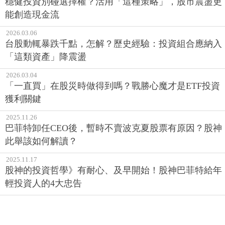
穩健投資別碰選擇權？活用「這種策略」，股市震盪更
能創造現金流
2026.03.06
台股動輒暴跌千點，怎解？歷史經驗：投資組合應納入
「這類資產」降震盪
2026.03.04
「一直買」在股災時做得到嗎？戰勝心魔才是ETF投資
獲利關鍵
2025.11.26
巴菲特卸任CEO後，暫時不賣波克夏股票有原因？股神
此舉該如何解讀？
2025.11.17
股神的投資哲學》有耐心、及早開始！股神巴菲特給年
輕投資人的4大忠告