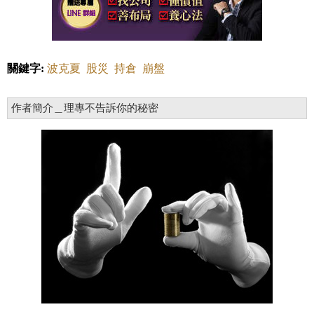
關鍵字:
波克夏
股災
持倉
崩盤
作者簡介＿理專不告訴你的秘密