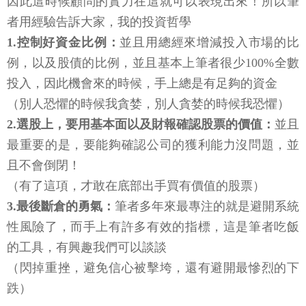
因此這時候顧問的實力在這就可以表現出來！所以筆
者用經驗告訴大家，我的投資哲學
1.控制好資金比例：
並且用總經來增減投入市場的比
例，以及股債的比例，並且基本上筆者很少100%全數
投入，因此機會來的時候，手上總是有足夠的資金
（別人恐懼的時候我貪婪，別人貪婪的時候我恐懼）
2.選股上，要用基本面以及財報確認股票的價值：
並且
最重要的是，要能夠確認公司的獲利能力沒問題，並
且不會倒閉！
（有了這項，才敢在底部出手買有價值的股票）
3.最後斷倉的勇氣：
筆者多年來最專注的就是避開系統
性風險了，而手上有許多有效的指標，這是筆者吃飯
的工具，有興趣我們可以談談
（閃掉重挫，避免信心被擊垮，還有避開最慘烈的下
跌）