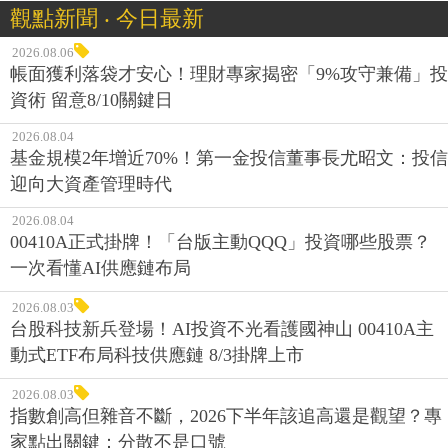
觀點新聞 ‧ 今日最新
2026.08.06
帳面獲利落袋才安心！理財專家揭密「9%攻守兼備」投
資術 留意8/10關鍵日
2026.08.04
基金規模2年增近70%！第一金投信董事長尤昭文：投信
迎向大資產管理時代
2026.08.04
00410A正式掛牌！「台版主動QQQ」投資哪些股票？
一次看懂AI供應鏈布局
2026.08.03
台股科技新兵登場！AI投資不光看護國神山 00410A主
動式ETF布局科技供應鏈 8/3掛牌上市
2026.08.03
指數創高但雜音不斷，2026下半年該追高還是觀望？專
家點出關鍵：分散不是口號