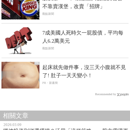
不靠賣漢堡，改賣「招牌」
觀點新聞
7成美國人死時欠一屁股債，平均每
人6.2萬美元
觀點新聞
PR
起床就先做件事，沒三天小腹就不見
了! 肚子一天天變小！
PR・新素簡
Recommended by
相關文章
2026.03.09