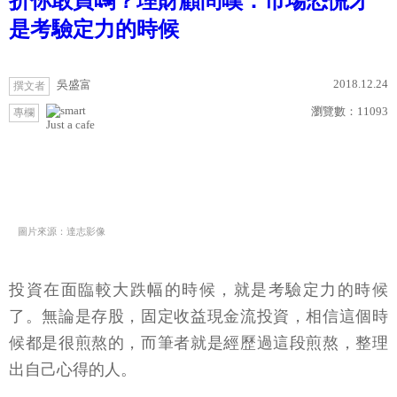
折你敢買嗎？理財顧問嘆：市場恐慌才
是考驗定力的時候
2018.12.24
吳盛富
撰文者
瀏覽數：
11093
專欄
Just a cafe
圖片來源：達志影像
投資在面臨較大跌幅的時候，就是考驗定力的時候
了。無論是存股，固定收益現金流投資，相信這個時
候都是很煎熬的，而筆者就是經歷過這段煎熬，整理
出自己心得的人。