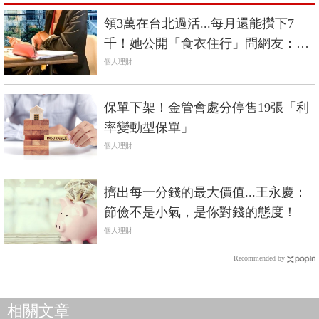
領3萬在台北過活...每月還能攢下7
千！她公開「食衣住行」問網友：你
過得了這種生活？
個人理財
保單下架！金管會處分停售19張「利
率變動型保單」
個人理財
擠出每一分錢的最大價值...王永慶：
節儉不是小氣，是你對錢的態度！
個人理財
Recommended by
相關文章