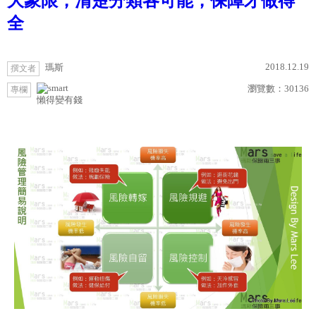
大象限，清楚分類各可能，保障才做得
全
2018.12.19
瑪斯
撰文者
瀏覽數：
30136
專欄
懶得變有錢