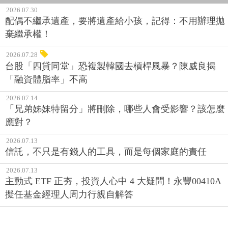
2026.07.30
配偶不繼承遺產，要將遺產給小孩，記得：不用辦理拋
棄繼承權！
2026.07.28
台股「四貸同堂」恐複製韓國去槓桿風暴？陳威良揭
「融資體脂率」不高
2026.07.14
「兄弟姊妹特留分」將刪除，哪些人會受影響？該怎麼
應對？
2026.07.13
信託，不只是有錢人的工具，而是每個家庭的責任
2026.07.13
主動式 ETF 正夯，投資人心中 4 大疑問！永豐00410A
擬任基金經理人周力行親自解答