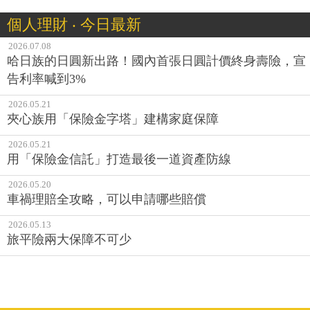
個人理財 ‧ 今日最新
2026.07.08
哈日族的日圓新出路！國內首張日圓計價終身壽險，宣
告利率喊到3%
2026.05.21
夾心族用「保險金字塔」建構家庭保障
2026.05.21
用「保險金信託」打造最後一道資產防線
2026.05.20
車禍理賠全攻略，可以申請哪些賠償
2026.05.13
旅平險兩大保障不可少