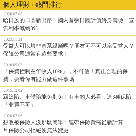
個人理財 ‧ 熱門排行
2026.07.08
哈日族的日圓新出路！國內首張日圓計價終身壽險，宣
告利率喊到3%
2023.11.21
受益人可以填非直系親屬嗎？朋友可不可以當受益人？
保險公司通常有這些要求！
2016.09.02
「保費控制在年收入10%」，不可信！真正合理的保
費，要看你有能力做這件事嗎
2015.12.02
竊盜險、車體險能免則免！有車的人必看，這3種保險
「非買不可」
2020.07.06
想改被保險人沒那麼簡單！連帶保險費需從新計算，一
旦保險公司拒絕便無法變更