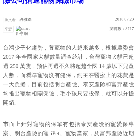
險公司搶進寵物保險市場
2018.07.23
許雅綿
撰文者
瀏覽數：
8717
來源
鉅亨網
台灣少子化趨勢，養寵物的人越來越多，根據農委會
2017 年全國家犬貓數量調查統計，台灣寵物犬貓已超
過 250 萬隻，預估再過不久將超越全國 14 歲以下兒童
人數，而看準寵物沒有健保，飼主在醫療上的花費是
一大負擔，目前包括明台產險、泰安產險和富邦產險
均推出寵物相關保險，毛小孩只要投保，就可以分擔
開銷。
市面上針對寵物的保單有包括泰安產險的寵愛保專
案、明台產險的寵 iPet、寵物當家，及富邦產險近期