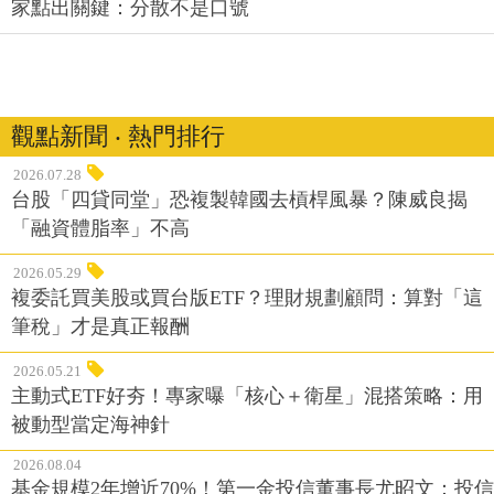
家點出關鍵：分散不是口號
觀點新聞 ‧ 熱門排行
2026.07.28
台股「四貸同堂」恐複製韓國去槓桿風暴？陳威良揭
「融資體脂率」不高
2026.05.29
複委託買美股或買台版ETF？理財規劃顧問：算對「這
筆稅」才是真正報酬
2026.05.21
主動式ETF好夯！專家曝「核心＋衛星」混搭策略：用
被動型當定海神針
2026.08.04
基金規模2年增近70%！第一金投信董事長尤昭文：投信