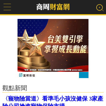
觀點新聞
〈寵物險當道〉看準毛小孩沒健保 3家產