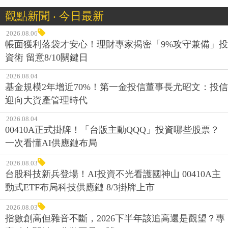
觀點新聞 ‧ 今日最新
2026.08.06
帳面獲利落袋才安心！理財專家揭密「9%攻守兼備」投
資術 留意8/10關鍵日
2026.08.04
基金規模2年增近70%！第一金投信董事長尤昭文：投信
迎向大資產管理時代
2026.08.04
00410A正式掛牌！「台版主動QQQ」投資哪些股票？
一次看懂AI供應鏈布局
2026.08.03
台股科技新兵登場！AI投資不光看護國神山 00410A主
動式ETF布局科技供應鏈 8/3掛牌上市
2026.08.03
指數創高但雜音不斷，2026下半年該追高還是觀望？專