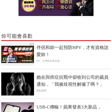
你可能會喜歡
PR
伴侶和妳一起預防HPV，才有資格說
愛妳！
PR・台灣癌症基金會
她在與癌症抗戰中卻收到公司的裁員
通知，「我被歧視性解僱了嗎？」
觀點新聞
USB-C傳輸！蘋果發表3大新品，