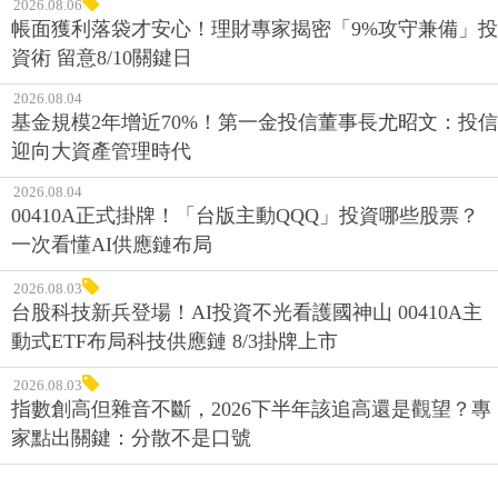
2026.08.06
帳面獲利落袋才安心！理財專家揭密「9%攻守兼備」投
資術 留意8/10關鍵日
2026.08.04
基金規模2年增近70%！第一金投信董事長尤昭文：投信
迎向大資產管理時代
2026.08.04
00410A正式掛牌！「台版主動QQQ」投資哪些股票？
一次看懂AI供應鏈布局
2026.08.03
台股科技新兵登場！AI投資不光看護國神山 00410A主
動式ETF布局科技供應鏈 8/3掛牌上市
2026.08.03
指數創高但雜音不斷，2026下半年該追高還是觀望？專
家點出關鍵：分散不是口號