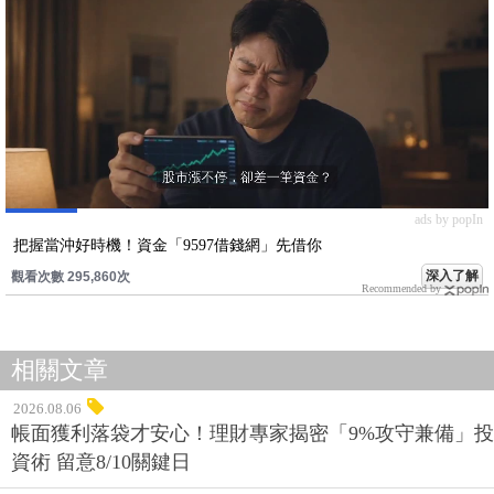
ads by popIn
把握當沖好時機！資金「9597借錢網」先借你
深入了解
觀看次數 295,860次
Recommended by
相關文章
2026.08.06
帳面獲利落袋才安心！理財專家揭密「9%攻守兼備」投
資術 留意8/10關鍵日