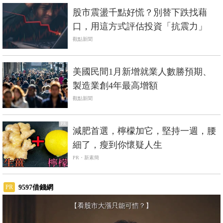
股市震盪千點好慌？別替下跌找藉
口，用這方式評估投資「抗震力」
觀點新聞
美國民間1月新增就業人數勝預期、
製造業創4年最高增額
觀點新聞
PR
減肥首選，檸檬加它，堅持一週，腰
細了，瘦到你懷疑人生
PR・新素簡
9597借錢網
PR