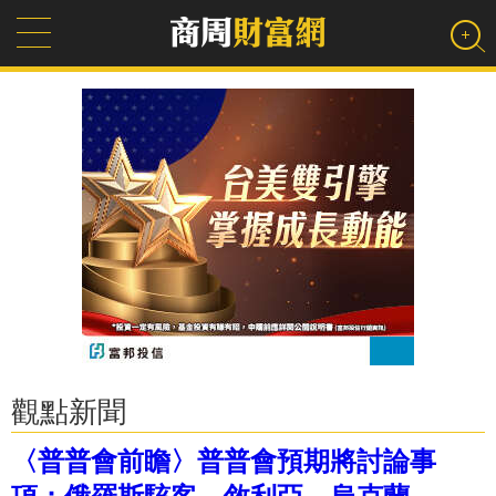
觀點新聞
〈普普會前瞻〉普普會預期將討論事