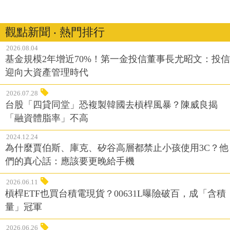
觀點新聞 ‧ 熱門排行
2026.08.04
基金規模2年增近70%！第一金投信董事長尤昭文：投信
迎向大資產管理時代
2026.07.28
台股「四貸同堂」恐複製韓國去槓桿風暴？陳威良揭
「融資體脂率」不高
2024.12.24
為什麼賈伯斯、庫克、矽谷高層都禁止小孩使用3C？他
們的真心話：應該要更晚給手機
2026.06.11
槓桿ETF也買台積電現貨？00631L曝險破百，成「含積
量」冠軍
2026.06.26