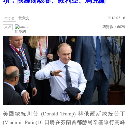
項：俄羅斯駭客、敘利亞、烏克蘭
2018.07.16
黃意文
撰文者
瀏覽數：
6029
來源
鉅亨網
美國總統川普 (Donald Trump) 與俄羅斯總統普丁
(Vladimir Putin)16 日將在芬蘭首都赫爾辛基舉行高峰