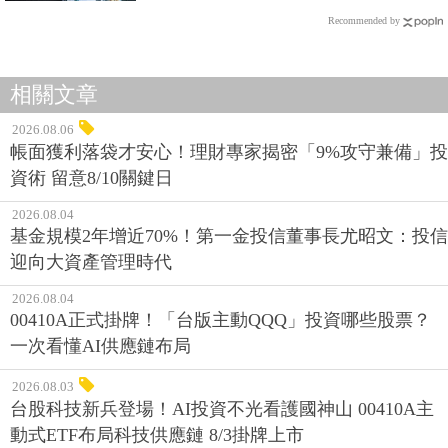
Recommended by
相關文章
2026.08.06
帳面獲利落袋才安心！理財專家揭密「9%攻守兼備」投
資術 留意8/10關鍵日
2026.08.04
基金規模2年增近70%！第一金投信董事長尤昭文：投信
迎向大資產管理時代
2026.08.04
00410A正式掛牌！「台版主動QQQ」投資哪些股票？
一次看懂AI供應鏈布局
2026.08.03
台股科技新兵登場！AI投資不光看護國神山 00410A主
動式ETF布局科技供應鏈 8/3掛牌上市