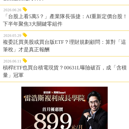
2026.06.26
「台股上看5萬5？」產業隊長張捷：AI重新定價台股！
下半年聚焦3大關鍵零組件
2026.05.29
複委託買美股或買台版ETF？理財規劃顧問：算對「這
筆稅」才是真正報酬
2026.06.11
槓桿ETF也買台積電現貨？00631L曝險破百，成「含積
量」冠軍