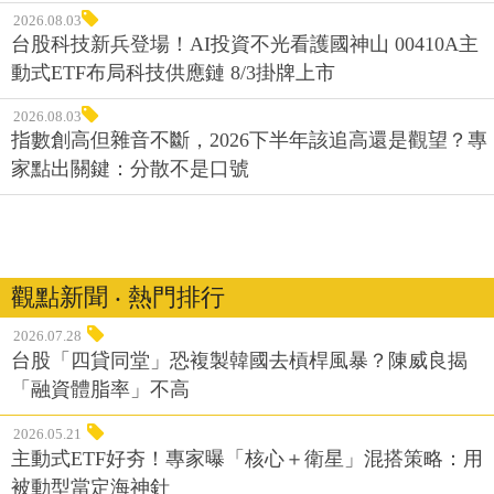
2026.08.03
台股科技新兵登場！AI投資不光看護國神山 00410A主
動式ETF布局科技供應鏈 8/3掛牌上市
2026.08.03
指數創高但雜音不斷，2026下半年該追高還是觀望？專
家點出關鍵：分散不是口號
觀點新聞 ‧ 熱門排行
2026.07.28
台股「四貸同堂」恐複製韓國去槓桿風暴？陳威良揭
「融資體脂率」不高
2026.05.21
主動式ETF好夯！專家曝「核心＋衛星」混搭策略：用
被動型當定海神針