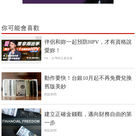
你可能會喜歡
PR
伴侶和妳一起預防HPV，才有資格說
愛妳！
PR・台灣癌症基金會
動作要快！台銀10月起不再免費兌換
舊版美鈔
觀點新聞
建立正確金錢觀，邁向財務自由的第
一步
觀點新聞