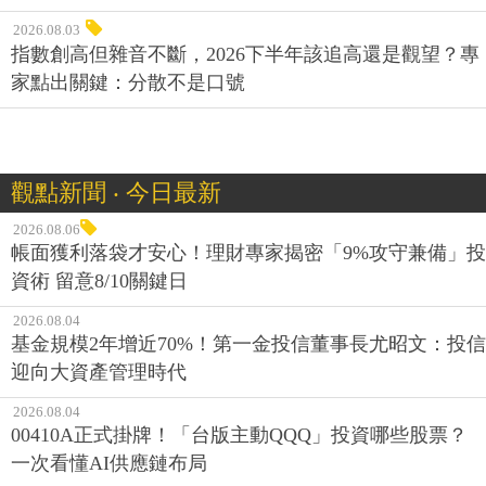
2026.08.03
指數創高但雜音不斷，2026下半年該追高還是觀望？專
家點出關鍵：分散不是口號
觀點新聞 ‧ 今日最新
2026.08.06
帳面獲利落袋才安心！理財專家揭密「9%攻守兼備」投
資術 留意8/10關鍵日
2026.08.04
基金規模2年增近70%！第一金投信董事長尤昭文：投信
迎向大資產管理時代
2026.08.04
00410A正式掛牌！「台版主動QQQ」投資哪些股票？
一次看懂AI供應鏈布局