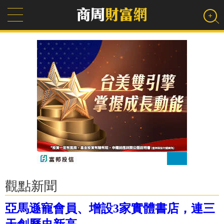
觀點新聞
亞馬遜寵會員、增設3家實體書店，連三