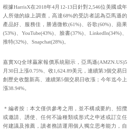
根據HarrisX在2018年4月12-13日針對2,546位美國成年
人所做的線上調查，高達68%的受訪者認為亞馬遜的
產品好、服務佳，勝過微軟(61%)、谷歌(60%)、蘋果
(53%)、YouTube(43%)、臉書(37%)、LinkedIn(34%)、
推特(32%)、Snapchat(28%)。
嘉實XQ全球贏家報價系統顯示，亞馬遜(AMZN.US)5
月30日上漲0.75%、收1,624.89美元，連續第3個交易日
創歷史收盤新高、連續第5個交易日收漲；今年迄今上
漲38.94%。
＊編者按：本文僅供參考之用，並不構成要約、招攬
或邀請、誘使、任何不論種類或形式之申述或訂立任
何建議及推薦，讀者務請運用個人獨立思考能力，自