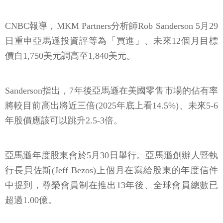
CNBC報導，MKM Partners分析師Rob Sanderson 5月29
日重申亞馬遜投資評等為「買進」、未來12個月目標
價自1,750美元調高至1,840美元。
Sanderson指出，7年後亞馬遜在美國零售市場的佔有率
將較目前高出將近三倍(2025年底上看14.5%)、未來5-6
年股價應該可以跳升2.5-3倍。
亞馬遜年度股東會於5月30日舉行。亞馬遜創辦人暨執
行長貝佐斯(Jeff Bezos)上個月在寫給股東的年度信件
中提到，尊榮會員制在推出13年後、全球會員總數已
超過1.00億。