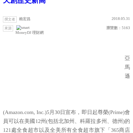
天創歷史新高
2018.05.31
賴宏昌
撰文者
瀏覽數：
5163
來源
MoneyDJ 理財網
亞
馬
遜
(Amazon.com, Inc.)5月30日宣布，即日起尊榮(Prime)會
員可以在美國12州(包括北加州、科羅拉多州、德州)的
121處全食超市以及全美所有全食超市旗下「365商店