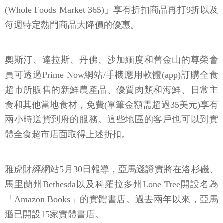
(Whole Foods Market 365)」享有折扣商品再打9折以及
每週特定熱門商品大降價的優惠。
奧斯汀、達拉斯、丹佛、沙加緬度和舊金山的尊榮會
員可透過Prime Now網站/手機應用軟體(app)訂購全食
超市所販售的新鮮農產品、優質肉類和海鮮、日常主
食和其他當地食材，免費(單筆金額需超過35美元)享有
兩小時送貨到府的服務。這些地區的客戶也可以到實
體全食超市店面取得上述折扣。
雅虎財經網站5月30日報導，亞馬遜證實將在洛杉磯、
馬里蘭州Bethesda以及科羅拉多州Lone Tree開設名為
「Amazon Books」的實體書店。過去兩年以來，亞馬
遜已開設15家實體書店。