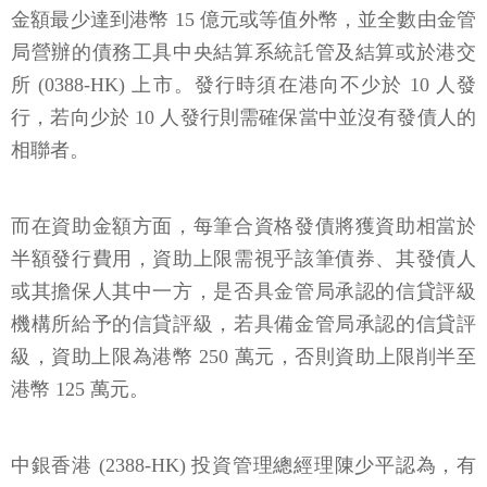
金額最少達到港幣 15 億元或等值外幣，並全數由金管
局營辦的債務工具中央結算系統託管及結算或於港交
所 (0388-HK) 上市。發行時須在港向不少於 10 人發
行，若向少於 10 人發行則需確保當中並沒有發債人的
相聯者。
而在資助金額方面，每筆合資格發債將獲資助相當於
半額發行費用，資助上限需視乎該筆債券、其發債人
或其擔保人其中一方，是否具金管局承認的信貸評級
機構所給予的信貸評級，若具備金管局承認的信貸評
級，資助上限為港幣 250 萬元，否則資助上限削半至
港幣 125 萬元。
中銀香港 (2388-HK) 投資管理總經理陳少平認為，有