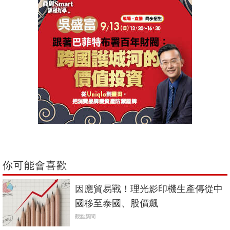
你可能會喜歡
因應貿易戰！理光影印機生產傳從中
國移至泰國、股價飆
觀點新聞