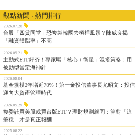
觀點新聞 ‧ 熱門排行
2026.07.28
台股「四貸同堂」恐複製韓國去槓桿風暴？陳威良揭
「融資體脂率」不高
2026.05.21
主動式ETF好夯！專家曝「核心＋衛星」混搭策略：用
被動型當定海神針
2026.08.04
基金規模2年增近70%！第一金投信董事長尤昭文：投信
迎向大資產管理時代
2026.05.29
複委託買美股或買台版ETF？理財規劃顧問：算對「這
筆稅」才是真正報酬
2025.08.22