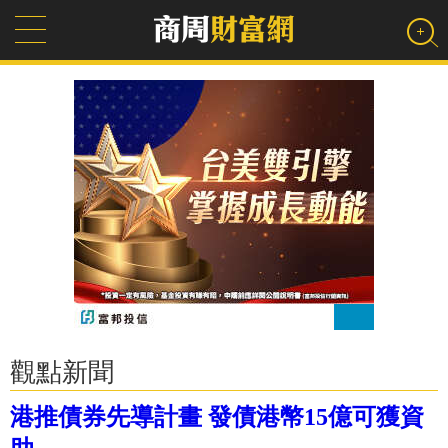
觀點新聞
港推債券先導計畫 發債港幣15億可獲資