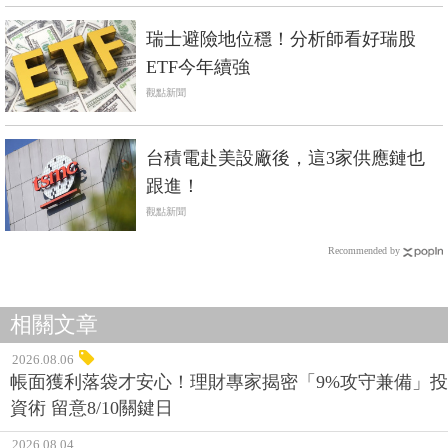
瑞士避險地位穩！分析師看好瑞股
ETF今年續強
觀點新聞
台積電赴美設廠後，這3家供應鏈也
跟進！
觀點新聞
Recommended by
相關文章
2026.08.06
帳面獲利落袋才安心！理財專家揭密「9%攻守兼備」投
資術 留意8/10關鍵日
2026.08.04