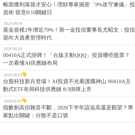
帳面獲利落袋才安心！理財專家揭密「9%攻守兼備」投
資術 留意8/10關鍵日
2026.08.04
基金規模2年增近70%！第一金投信董事長尤昭文：投信
迎向大資產管理時代
2026.08.04
00410A正式掛牌！「台版主動QQQ」投資哪些股票？
一次看懂AI供應鏈布局
2026.08.03
台股科技新兵登場！AI投資不光看護國神山 00410A主
動式ETF布局科技供應鏈 8/3掛牌上市
2026.08.03
指數創高但雜音不斷，2026下半年該追高還是觀望？專
家點出關鍵：分散不是口號