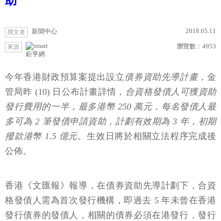
助
2018.05.11
新聞中心
撰文者
瀏覽數：
4953
來源
鉅亨網
今年香港財政預算案提出設立
債券資助先導計畫，
金
管局昨 (10) 日公布計畫詳情，
合資格發債人可獲資助
發行費用的一半，最多港幣 250 萬元，每名發債人最
多可為 2 筆發債申請資助，計劃有效期為 3 年，初期
撥款港幣 1.5 億元
。生效日將於相關立法程序完成後
公佈。
香港《文匯報》報導，在債券資助先導計劃下，合資
格發債人需為首次發行機構，即過去 5 年未曾在香港
發行債券的發債人，相關的債券必須在港發行，發行