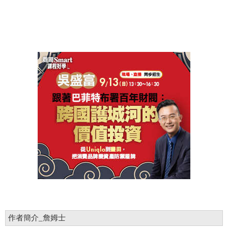
作者簡介_詹姆士