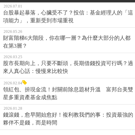
2026.07.01
台股暴起暴落，心臟受不了？投信：基金經理人的「這
項能力」，重新受到市場重視
2026.05.26
財富階梯6大階段，你在哪一層？為什麼大部分的人都
在第3層？
2026.03.25
股市長期向上，只要不斷頭，長期借錢投資可行嗎？過
來人真心話：慢慢來比較快
2026.02.04
領紅包、拚現金流！封關前除息題材升溫 富邦台美雙
星多重資產基金成焦點
2026.01.28
錢滾錢，愈早開始愈好！複利教我們的事：投資最強的
夥伴不是錢，而是時間