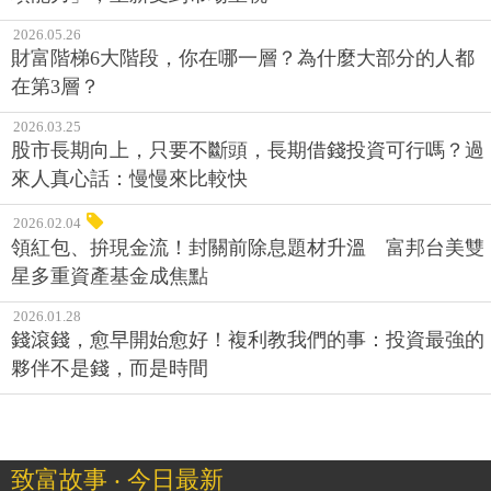
2026.05.26
財富階梯6大階段，你在哪一層？為什麼大部分的人都
在第3層？
2026.03.25
股市長期向上，只要不斷頭，長期借錢投資可行嗎？過
來人真心話：慢慢來比較快
2026.02.04
領紅包、拚現金流！封關前除息題材升溫 富邦台美雙
星多重資產基金成焦點
2026.01.28
錢滾錢，愈早開始愈好！複利教我們的事：投資最強的
夥伴不是錢，而是時間
致富故事 ‧ 今日最新