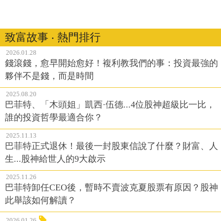
致富故事 ‧ 熱門排行
2026.01.28
錢滾錢，愈早開始愈好！複利教我們的事：投資最強的
夥伴不是錢，而是時間
2025.08.20
巴菲特、「木頭姐」凱西·伍德...4位股神超級比一比，
誰的投資哲學最適合你？
2025.11.13
巴菲特正式退休！最後一封股東信說了什麼？財富、人
生...股神給世人的9大啟示
2025.11.26
巴菲特卸任CEO後，暫時不賣波克夏股票有原因？股神
此舉該如何解讀？
2026.01.26