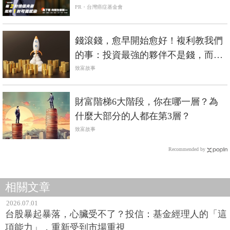
PR・台灣癌症基金會
錢滾錢，愈早開始愈好！複利教我們
的事：投資最強的夥伴不是錢，而是
時間
致富故事
財富階梯6大階段，你在哪一層？為
什麼大部分的人都在第3層？
致富故事
Recommended by
相關文章
2026.07.01
台股暴起暴落，心臟受不了？投信：基金經理人的「這
項能力」，重新受到市場重視