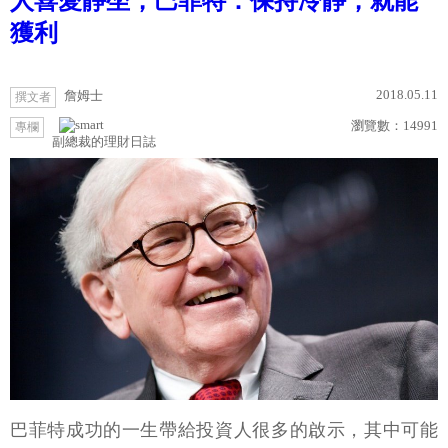
人喜愛靜坐，巴菲特：保持冷靜，就能
獲利
2018.05.11
詹姆士
撰文者
瀏覽數：
14991
專欄
副總裁的理財日誌
巴菲特成功的一生帶給投資人很多的啟示，其中可能