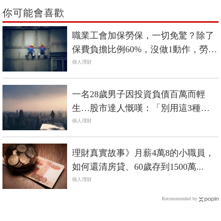
你可能會喜歡
職業工會加保勞保，一切免驚？除了
保費負擔比例60%，沒做1動作，勞工
可能面臨欠繳窘境
個人理財
一名28歲男子因投資負債百萬而輕
生…股市達人慨嘆：「別用這3種方
式做股票！」
個人理財
理財真實故事》月薪4萬8的小職員，
如何還清房貸、60歲存到1500萬...
個人理財
Recommended by