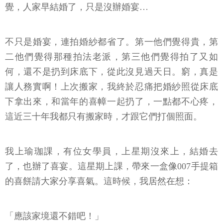
覺，人家早結婚了，只是沒辦婚宴…
不只是婚宴，連拍婚紗都省了。第一他們覺得貴，第
二他們覺得那種拍法老派，第三他們覺得拍了又如
何，還不是扔到床底下，從此沒見過天日。窮，真是
讓人務實啊！上次搬家，我終於忍痛把婚紗照從床底
下拿出來，和當年的喜幛一起扔了，一點都不心疼，
這近三十年我都只有搬家時，才跟它們打個照面。
我上瑜珈課，有位女學員，上星期沒來上，結婚去
了，也辦了喜宴。這星期上課，帶來一盒像007手提箱
的喜餅請大家分享喜氣。這時候，我居然在想：
「應該家境還不錯吧！」