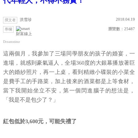
代年輕人，不得不務實！
2018.04.19
洪雪珍
撰文者
瀏覽數：
25487
專欄
財富線上
Dreamstime
這兩個月，我參加了三場同學朋友的孩子的婚宴，一
進場，就感到豪氣逼人，全場360度的大銀幕播放著巨
大的婚紗照片，再一上桌，看到精緻小碟裝的小菜全
是費手工的手路菜，加上後來的酒菜都是上等食材，
當下我開始坐立不安，第一個閃進腦子的想法是，
「我是不是包少了？」
紅包低於3,600元，可能失禮了