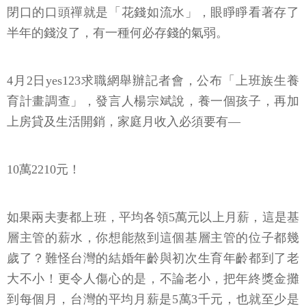
閉口的口頭禪就是「花錢如流水」，眼睜睜看著存了
半年的錢沒了，有一種何必存錢的氣弱。
4月2日yes123求職網舉辦記者會，公布「上班族生養
育計畫調查」，發言人楊宗斌說，養一個孩子，再加
上房貸及生活開銷，家庭月收入必須要有—
10萬2210元！
如果兩夫妻都上班，平均各領5萬元以上月薪，這是基
層主管的薪水，你想能熬到這個基層主管的位子都幾
歲了？難怪台灣的結婚年齡與初次生育年齡都到了老
大不小！更令人傷心的是，不論老小，把年終獎金攤
到每個月，台灣的平均月薪是5萬3千元，也就至少是